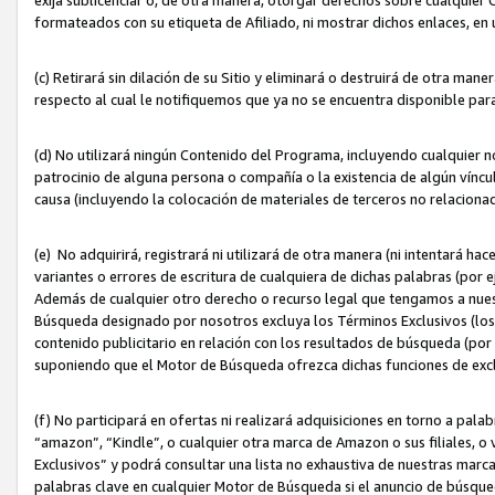
formateados con su etiqueta de Afiliado, ni mostrar dichos enlaces, en u
(c) Retirará sin dilación de su Sitio y eliminará o destruirá de otra m
respecto al cual le notifiquemos que ya no se encuentra disponible par
(d) No utilizará ningún Contenido del Programa, incluyendo cualquier
patrocinio de alguna persona o compañía o la existencia de algún víncul
causa (incluyendo la colocación de materiales de terceros no relacion
(e) No adquirirá, registrará ni utilizará de otra manera (ni intentará h
variantes o errores de escritura de cualquiera de dichas palabras (po
Además de cualquier otro derecho o recurso legal que tengamos a nuest
Búsqueda designado por nosotros excluya los Términos Exclusivos (los c
contenido publicitario en relación con los resultados de búsqueda (por 
suponiendo que el Motor de Búsqueda ofrezca dichas funciones de exc
(f) No participará en ofertas ni realizará adquisiciones en torno a pala
“amazon”, “Kindle”, o cualquier otra marca de Amazon o sus filiales, o 
Exclusivos” y podrá consultar una lista no exhaustiva de nuestras marc
palabras clave en cualquier Motor de Búsqueda si el anuncio de búsqu