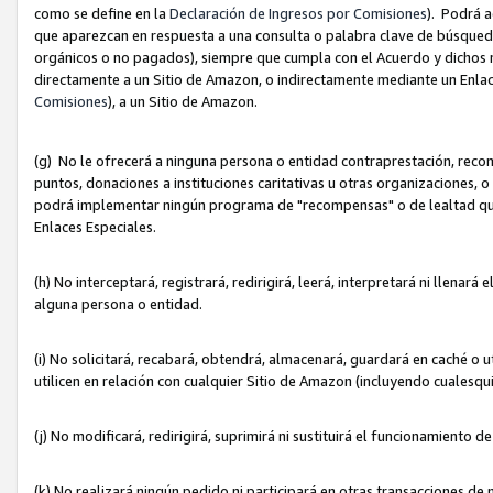
como se define en la
Declaración de Ingresos por Comisiones
). Podrá 
que aparezcan en respuesta a una consulta o palabra clave de búsqueda 
orgánicos o no pagados), siempre que cumpla con el Acuerdo y dichos r
directamente a un Sitio de Amazon, o indirectamente mediante un Enlac
Comisiones
), a un Sitio de Amazon.
(g) No le ofrecerá a ninguna persona o entidad contraprestación, reco
puntos, donaciones a instituciones caritativas u otras organizaciones, o
podrá implementar ningún programa de "recompensas" o de lealtad que i
Enlaces Especiales.
(h) No interceptará, registrará, redirigirá, leerá, interpretará ni llena
alguna persona o entidad.
(i) No solicitará, recabará, obtendrá, almacenará, guardará en caché o 
utilicen en relación con cualquier Sitio de Amazon (incluyendo cualesq
(j) No modificará, redirigirá, suprimirá ni sustituirá el funcionamiento 
(k) No realizará ningún pedido ni participará en otras transacciones de