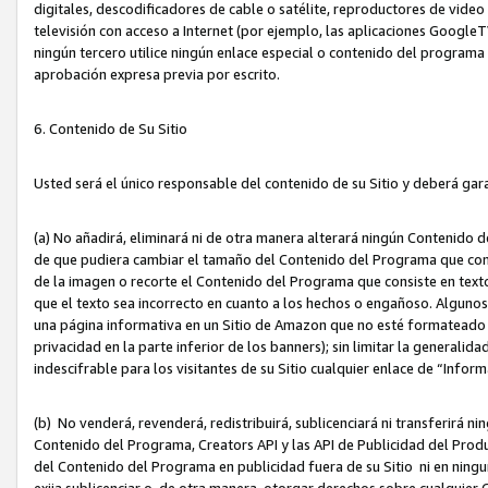
digitales, descodificadores de cable o satélite, reproductores de vide
televisión con acceso a Internet (por ejemplo, las aplicaciones GoogleTV,
ningún tercero utilice ningún enlace especial o contenido del program
aprobación expresa previa por escrito.
6. Contenido de Su Sitio
Usted será el único responsable del contenido de su Sitio y deberá gar
(a) No añadirá, eliminará ni de otra manera alterará ningún Contenido 
de que pudiera cambiar el tamaño del Contenido del Programa que con
de la imagen o recorte el Contenido del Programa que consiste en texto
que el texto sea incorrecto en cuanto a los hechos o engañoso. Alguno
una página informativa en un Sitio de Amazon que no esté formateado c
privacidad en la parte inferior de los banners); sin limitar la generalidad
indescifrable para los visitantes de su Sitio cualquier enlace de “Infor
(b) No venderá, revenderá, redistribuirá, sublicenciará ni transferirá n
Contenido del Programa, Creators API y las API de Publicidad del Product
del Contenido del Programa en publicidad fuera de su Sitio ni en ninguna
exija sublicenciar o, de otra manera, otorgar derechos sobre cualquier