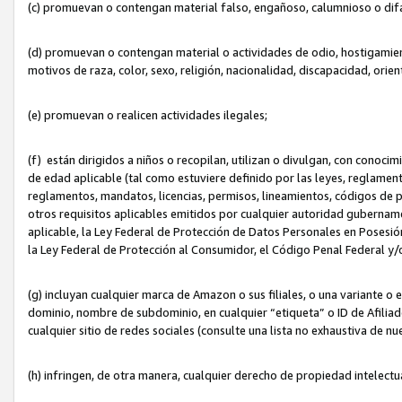
(c) promuevan o contengan material falso, engañoso, calumnioso o dif
(d) promuevan o contengan material o actividades de odio, hostigamient
motivos de raza, color, sexo, religión, nacionalidad, discapacidad, orien
(e) promuevan o realicen actividades ilegales;
(f) están dirigidos a niños o recopilan, utilizan o divulgan, con cono
de edad aplicable (tal como estuviere definido por las leyes, reglament
reglamentos, mandatos, licencias, permisos, lineamientos, códigos de pr
otros requisitos aplicables emitidos por cualquier autoridad gubername
aplicable, la Ley Federal de Protección de Datos Personales en Posesión
la Ley Federal de Protección al Consumidor, el Código Penal Federal y
(g) incluyan cualquier marca de Amazon o sus filiales, o una variante o
dominio, nombre de subdominio, en cualquier “etiqueta” o ID de Afilia
cualquier sitio de redes sociales (consulte una lista no exhaustiva de 
(h) infringen, de otra manera, cualquier derecho de propiedad intelectu