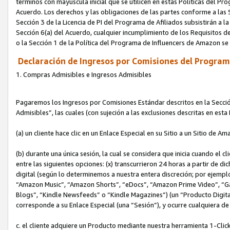
términos con mayúscula inicial que se utilicen en estas Políticas del Pr
Acuerdo. Los derechos y las obligaciones de las partes conforme a las S
Sección 3 de la Licencia de PI del Programa de Afiliados subsistirán a l
Sección 6(a) del Acuerdo, cualquier incumplimiento de los Requisitos de
o la Sección 1 de la Política del Programa de Influencers de Amazon se
Declaración de Ingresos por Comisiones del Programa
1. Compras Admisibles e Ingresos Admisibles
Pagaremos los Ingresos por Comisiones Estándar descritos en la Secció
Admisibles”, las cuales (con sujeción a las exclusiones descritas en est
(a) un cliente hace clic en un Enlace Especial en su Sitio a un Sitio de Am
(b) durante una única sesión, la cual se considera que inicia cuando el c
entre las siguientes opciones: (x) transcurrieron 24 horas a partir de di
digital (según lo determinemos a nuestra entera discreción; por ejem
“Amazon Music”, “Amazon Shorts”, “eDocs”, “Amazon Prime Video”, “G
Blogs”, “Kindle Newsfeeds” o “Kindle Magazines”) (un “Producto Digital”)
corresponde a su Enlace Especial (una “Sesión”), y ocurre cualquiera de 
c. el cliente adquiere un Producto mediante nuestra herramienta 1-Click