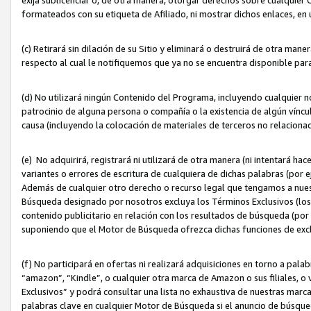
formateados con su etiqueta de Afiliado, ni mostrar dichos enlaces, en u
(c) Retirará sin dilación de su Sitio y eliminará o destruirá de otra m
respecto al cual le notifiquemos que ya no se encuentra disponible par
(d) No utilizará ningún Contenido del Programa, incluyendo cualquier
patrocinio de alguna persona o compañía o la existencia de algún víncul
causa (incluyendo la colocación de materiales de terceros no relacion
(e) No adquirirá, registrará ni utilizará de otra manera (ni intentará h
variantes o errores de escritura de cualquiera de dichas palabras (po
Además de cualquier otro derecho o recurso legal que tengamos a nuest
Búsqueda designado por nosotros excluya los Términos Exclusivos (los c
contenido publicitario en relación con los resultados de búsqueda (por 
suponiendo que el Motor de Búsqueda ofrezca dichas funciones de exc
(f) No participará en ofertas ni realizará adquisiciones en torno a pala
“amazon”, “Kindle”, o cualquier otra marca de Amazon o sus filiales, o 
Exclusivos” y podrá consultar una lista no exhaustiva de nuestras marc
palabras clave en cualquier Motor de Búsqueda si el anuncio de búsqu