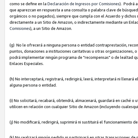
como se define en la
Declaración de Ingresos por Comisiones
). Podrá 
que aparezcan en respuesta a una consulta o palabra clave de búsqueda 
orgánicos o no pagados), siempre que cumpla con el Acuerdo y dichos r
directamente a un Sitio de Amazon, o indirectamente mediante un Enlac
Comisiones
), a un Sitio de Amazon.
(g) No le ofrecerá a ninguna persona o entidad contraprestación, reco
puntos, donaciones a instituciones caritativas u otras organizaciones, o
podrá implementar ningún programa de "recompensas" o de lealtad que i
Enlaces Especiales.
(h) No interceptará, registrará, redirigirá, leerá, interpretará ni llena
alguna persona o entidad.
(i) No solicitará, recabará, obtendrá, almacenará, guardará en caché o 
utilicen en relación con cualquier Sitio de Amazon (incluyendo cualesq
(j) No modificará, redirigirá, suprimirá ni sustituirá el funcionamiento 
(k) No realizará ningún pedido ni participará en otras transacciones de