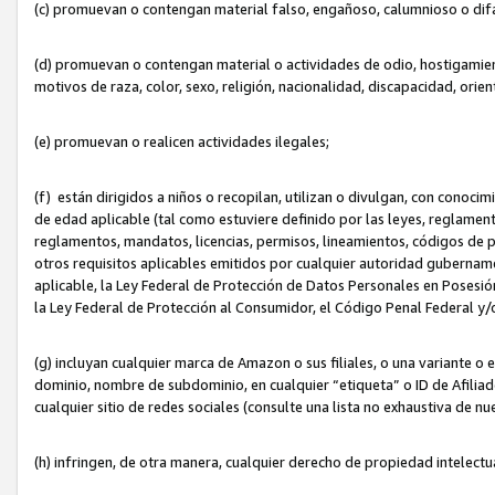
(c) promuevan o contengan material falso, engañoso, calumnioso o dif
(d) promuevan o contengan material o actividades de odio, hostigamient
motivos de raza, color, sexo, religión, nacionalidad, discapacidad, orien
(e) promuevan o realicen actividades ilegales;
(f) están dirigidos a niños o recopilan, utilizan o divulgan, con cono
de edad aplicable (tal como estuviere definido por las leyes, reglament
reglamentos, mandatos, licencias, permisos, lineamientos, códigos de pr
otros requisitos aplicables emitidos por cualquier autoridad gubername
aplicable, la Ley Federal de Protección de Datos Personales en Posesión
la Ley Federal de Protección al Consumidor, el Código Penal Federal y
(g) incluyan cualquier marca de Amazon o sus filiales, o una variante o
dominio, nombre de subdominio, en cualquier “etiqueta” o ID de Afilia
cualquier sitio de redes sociales (consulte una lista no exhaustiva de 
(h) infringen, de otra manera, cualquier derecho de propiedad intelectu