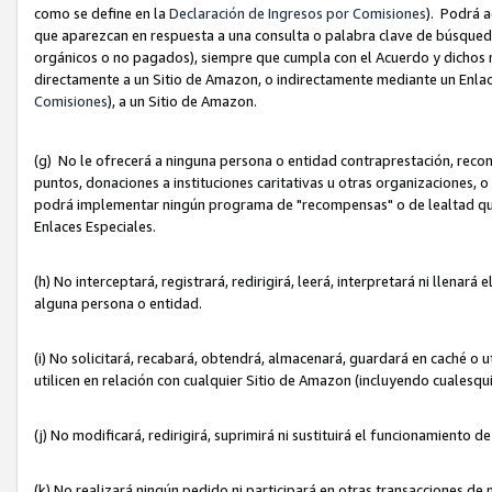
como se define en la
Declaración de Ingresos por Comisiones
). Podrá 
que aparezcan en respuesta a una consulta o palabra clave de búsqueda 
orgánicos o no pagados), siempre que cumpla con el Acuerdo y dichos r
directamente a un Sitio de Amazon, o indirectamente mediante un Enlac
Comisiones
), a un Sitio de Amazon.
(g) No le ofrecerá a ninguna persona o entidad contraprestación, reco
puntos, donaciones a instituciones caritativas u otras organizaciones, o
podrá implementar ningún programa de "recompensas" o de lealtad que i
Enlaces Especiales.
(h) No interceptará, registrará, redirigirá, leerá, interpretará ni llena
alguna persona o entidad.
(i) No solicitará, recabará, obtendrá, almacenará, guardará en caché o 
utilicen en relación con cualquier Sitio de Amazon (incluyendo cualesq
(j) No modificará, redirigirá, suprimirá ni sustituirá el funcionamiento 
(k) No realizará ningún pedido ni participará en otras transacciones de