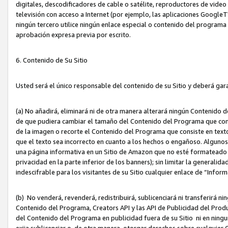
digitales, descodificadores de cable o satélite, reproductores de vide
televisión con acceso a Internet (por ejemplo, las aplicaciones GoogleTV,
ningún tercero utilice ningún enlace especial o contenido del program
aprobación expresa previa por escrito.
6. Contenido de Su Sitio
Usted será el único responsable del contenido de su Sitio y deberá gar
(a) No añadirá, eliminará ni de otra manera alterará ningún Contenido 
de que pudiera cambiar el tamaño del Contenido del Programa que con
de la imagen o recorte el Contenido del Programa que consiste en texto
que el texto sea incorrecto en cuanto a los hechos o engañoso. Alguno
una página informativa en un Sitio de Amazon que no esté formateado c
privacidad en la parte inferior de los banners); sin limitar la generalidad
indescifrable para los visitantes de su Sitio cualquier enlace de “Infor
(b) No venderá, revenderá, redistribuirá, sublicenciará ni transferirá n
Contenido del Programa, Creators API y las API de Publicidad del Product
del Contenido del Programa en publicidad fuera de su Sitio ni en ninguna
exija sublicenciar o, de otra manera, otorgar derechos sobre cualquier