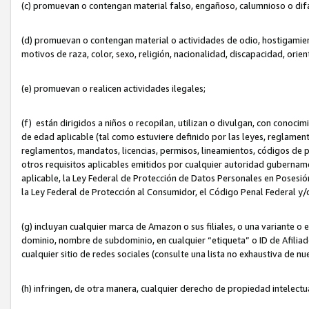
(c) promuevan o contengan material falso, engañoso, calumnioso o dif
(d) promuevan o contengan material o actividades de odio, hostigamient
motivos de raza, color, sexo, religión, nacionalidad, discapacidad, orien
(e) promuevan o realicen actividades ilegales;
(f) están dirigidos a niños o recopilan, utilizan o divulgan, con cono
de edad aplicable (tal como estuviere definido por las leyes, reglament
reglamentos, mandatos, licencias, permisos, lineamientos, códigos de pr
otros requisitos aplicables emitidos por cualquier autoridad gubername
aplicable, la Ley Federal de Protección de Datos Personales en Posesión
la Ley Federal de Protección al Consumidor, el Código Penal Federal y
(g) incluyan cualquier marca de Amazon o sus filiales, o una variante o
dominio, nombre de subdominio, en cualquier “etiqueta” o ID de Afilia
cualquier sitio de redes sociales (consulte una lista no exhaustiva de 
(h) infringen, de otra manera, cualquier derecho de propiedad intelectu