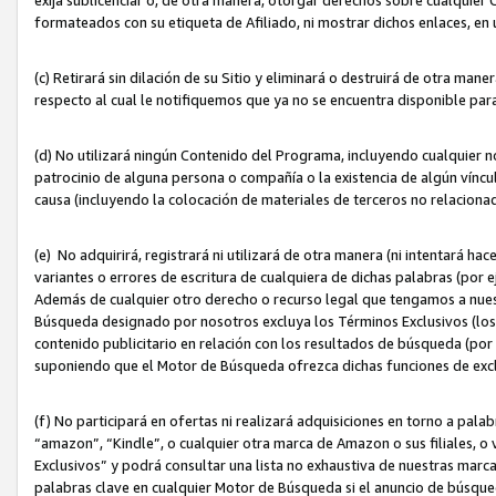
formateados con su etiqueta de Afiliado, ni mostrar dichos enlaces, en u
(c) Retirará sin dilación de su Sitio y eliminará o destruirá de otra m
respecto al cual le notifiquemos que ya no se encuentra disponible par
(d) No utilizará ningún Contenido del Programa, incluyendo cualquier
patrocinio de alguna persona o compañía o la existencia de algún víncul
causa (incluyendo la colocación de materiales de terceros no relacion
(e) No adquirirá, registrará ni utilizará de otra manera (ni intentará h
variantes o errores de escritura de cualquiera de dichas palabras (po
Además de cualquier otro derecho o recurso legal que tengamos a nuest
Búsqueda designado por nosotros excluya los Términos Exclusivos (los c
contenido publicitario en relación con los resultados de búsqueda (por 
suponiendo que el Motor de Búsqueda ofrezca dichas funciones de exc
(f) No participará en ofertas ni realizará adquisiciones en torno a pala
“amazon”, “Kindle”, o cualquier otra marca de Amazon o sus filiales, o 
Exclusivos” y podrá consultar una lista no exhaustiva de nuestras marc
palabras clave en cualquier Motor de Búsqueda si el anuncio de búsqu