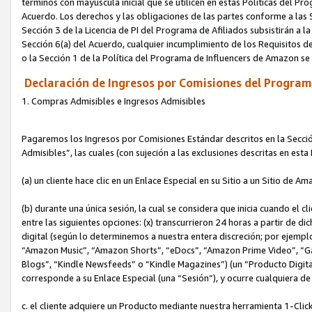
términos con mayúscula inicial que se utilicen en estas Políticas del Pr
Acuerdo. Los derechos y las obligaciones de las partes conforme a las S
Sección 3 de la Licencia de PI del Programa de Afiliados subsistirán a l
Sección 6(a) del Acuerdo, cualquier incumplimiento de los Requisitos de
o la Sección 1 de la Política del Programa de Influencers de Amazon se
Declaración de Ingresos por Comisiones del Programa
1. Compras Admisibles e Ingresos Admisibles
Pagaremos los Ingresos por Comisiones Estándar descritos en la Secció
Admisibles”, las cuales (con sujeción a las exclusiones descritas en est
(a) un cliente hace clic en un Enlace Especial en su Sitio a un Sitio de Am
(b) durante una única sesión, la cual se considera que inicia cuando el c
entre las siguientes opciones: (x) transcurrieron 24 horas a partir de di
digital (según lo determinemos a nuestra entera discreción; por ejem
“Amazon Music”, “Amazon Shorts”, “eDocs”, “Amazon Prime Video”, “G
Blogs”, “Kindle Newsfeeds” o “Kindle Magazines”) (un “Producto Digital”)
corresponde a su Enlace Especial (una “Sesión”), y ocurre cualquiera de 
c. el cliente adquiere un Producto mediante nuestra herramienta 1-Click