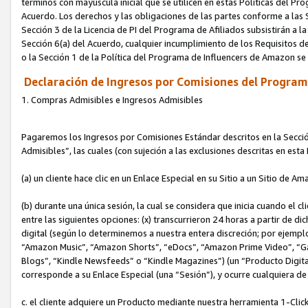
términos con mayúscula inicial que se utilicen en estas Políticas del Pr
Acuerdo. Los derechos y las obligaciones de las partes conforme a las S
Sección 3 de la Licencia de PI del Programa de Afiliados subsistirán a l
Sección 6(a) del Acuerdo, cualquier incumplimiento de los Requisitos de
o la Sección 1 de la Política del Programa de Influencers de Amazon se
Declaración de Ingresos por Comisiones del Programa
1. Compras Admisibles e Ingresos Admisibles
Pagaremos los Ingresos por Comisiones Estándar descritos en la Secció
Admisibles”, las cuales (con sujeción a las exclusiones descritas en est
(a) un cliente hace clic en un Enlace Especial en su Sitio a un Sitio de Am
(b) durante una única sesión, la cual se considera que inicia cuando el c
entre las siguientes opciones: (x) transcurrieron 24 horas a partir de di
digital (según lo determinemos a nuestra entera discreción; por ejem
“Amazon Music”, “Amazon Shorts”, “eDocs”, “Amazon Prime Video”, “G
Blogs”, “Kindle Newsfeeds” o “Kindle Magazines”) (un “Producto Digital”)
corresponde a su Enlace Especial (una “Sesión”), y ocurre cualquiera de 
c. el cliente adquiere un Producto mediante nuestra herramienta 1-Click