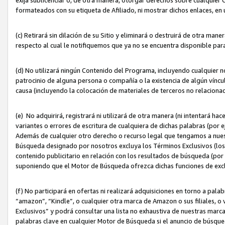
formateados con su etiqueta de Afiliado, ni mostrar dichos enlaces, en u
(c) Retirará sin dilación de su Sitio y eliminará o destruirá de otra m
respecto al cual le notifiquemos que ya no se encuentra disponible par
(d) No utilizará ningún Contenido del Programa, incluyendo cualquier
patrocinio de alguna persona o compañía o la existencia de algún víncul
causa (incluyendo la colocación de materiales de terceros no relacion
(e) No adquirirá, registrará ni utilizará de otra manera (ni intentará h
variantes o errores de escritura de cualquiera de dichas palabras (po
Además de cualquier otro derecho o recurso legal que tengamos a nuest
Búsqueda designado por nosotros excluya los Términos Exclusivos (los c
contenido publicitario en relación con los resultados de búsqueda (por 
suponiendo que el Motor de Búsqueda ofrezca dichas funciones de exc
(f) No participará en ofertas ni realizará adquisiciones en torno a pala
“amazon”, “Kindle”, o cualquier otra marca de Amazon o sus filiales, o 
Exclusivos” y podrá consultar una lista no exhaustiva de nuestras marc
palabras clave en cualquier Motor de Búsqueda si el anuncio de búsqu