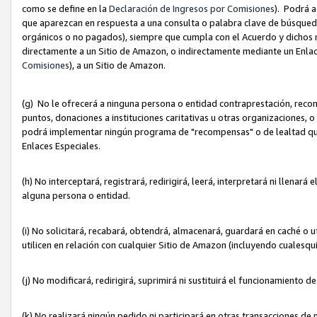
como se define en la
Declaración de Ingresos por Comisiones
). Podrá 
que aparezcan en respuesta a una consulta o palabra clave de búsqueda 
orgánicos o no pagados), siempre que cumpla con el Acuerdo y dichos r
directamente a un Sitio de Amazon, o indirectamente mediante un Enlac
Comisiones
), a un Sitio de Amazon.
(g) No le ofrecerá a ninguna persona o entidad contraprestación, reco
puntos, donaciones a instituciones caritativas u otras organizaciones, o
podrá implementar ningún programa de "recompensas" o de lealtad que i
Enlaces Especiales.
(h) No interceptará, registrará, redirigirá, leerá, interpretará ni llena
alguna persona o entidad.
(i) No solicitará, recabará, obtendrá, almacenará, guardará en caché o 
utilicen en relación con cualquier Sitio de Amazon (incluyendo cualesq
(j) No modificará, redirigirá, suprimirá ni sustituirá el funcionamiento 
(k) No realizará ningún pedido ni participará en otras transacciones de