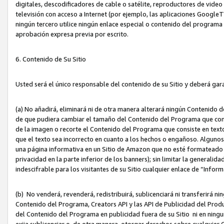
digitales, descodificadores de cable o satélite, reproductores de vide
televisión con acceso a Internet (por ejemplo, las aplicaciones GoogleTV,
ningún tercero utilice ningún enlace especial o contenido del program
aprobación expresa previa por escrito.
6. Contenido de Su Sitio
Usted será el único responsable del contenido de su Sitio y deberá gar
(a) No añadirá, eliminará ni de otra manera alterará ningún Contenido 
de que pudiera cambiar el tamaño del Contenido del Programa que con
de la imagen o recorte el Contenido del Programa que consiste en texto
que el texto sea incorrecto en cuanto a los hechos o engañoso. Alguno
una página informativa en un Sitio de Amazon que no esté formateado c
privacidad en la parte inferior de los banners); sin limitar la generalidad
indescifrable para los visitantes de su Sitio cualquier enlace de “Infor
(b) No venderá, revenderá, redistribuirá, sublicenciará ni transferirá n
Contenido del Programa, Creators API y las API de Publicidad del Product
del Contenido del Programa en publicidad fuera de su Sitio ni en ninguna
exija sublicenciar o, de otra manera, otorgar derechos sobre cualquier