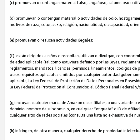
(c) promuevan o contengan material falso, engañoso, calumnioso o dif
(d) promuevan o contengan material o actividades de odio, hostigamient
motivos de raza, color, sexo, religión, nacionalidad, discapacidad, orien
(e) promuevan o realicen actividades ilegales;
(f) están dirigidos a niños o recopilan, utilizan o divulgan, con cono
de edad aplicable (tal como estuviere definido por las leyes, reglament
reglamentos, mandatos, licencias, permisos, lineamientos, códigos de pr
otros requisitos aplicables emitidos por cualquier autoridad gubername
aplicable, la Ley Federal de Protección de Datos Personales en Posesión
la Ley Federal de Protección al Consumidor, el Código Penal Federal y
(g) incluyan cualquier marca de Amazon o sus filiales, o una variante o
dominio, nombre de subdominio, en cualquier “etiqueta” o ID de Afilia
cualquier sitio de redes sociales (consulte una lista no exhaustiva de 
(h) infringen, de otra manera, cualquier derecho de propiedad intelectu