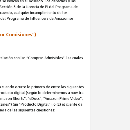
e se indican en el Acuerdo. Los derechos y las
 Sección 3 de la Licencia de PI del Programa de
 Acuerdo, cualquier incumplimiento de los
ica del Programa de Influencers de Amazon se
por Comisiones”)
elación con las “Compras Admisibles”, las cuales
na cuando ocurre lo primero de entre las siguientes
n producto digital (según lo determinemos a nuestra
“Amazon Shorts”, “eDocs”, “Amazon Prime Video”,
s”) (un “Producto Digital”), o (z) el cliente da
era de las siguientes cuestiones: