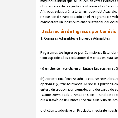
mayúscula inicial que se utilicen en estas Política
obligaciones de las partes conforme a las Seccione
Afiliados subsistirán a la terminación del Acuerdo.
Requisitos de Participación en el Programa de Afil
considerará un incumplimiento sustancial del Acu
Declaración de Ingresos por Comision
1. Compras Admisibles e Ingresos Admisibles
Pagaremos los Ingresos por Comisiones Estándar de
(con sujeción a las exclusiones descritas en esta 
(a) un cliente hace clic en un Enlace Especial en su 
(b) durante una única sesión, la cual se considera q
opciones: (x) transcurrieron 24 horas a partir de d
entera discreción; por ejemplo: una descarga de
“Game Downloads”, “Amazon Coin”, “Kindle Books”, 
clic a través de un Enlace Especial a un Sitio de A
c. el cliente adquiere un Producto mediante nuestr