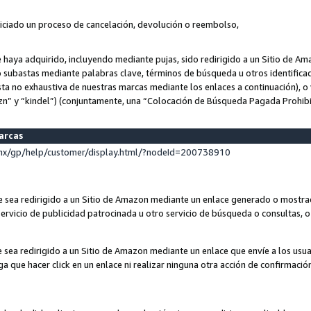
niciado un proceso de cancelación, devolución o reembolso,
ue haya adquirido, incluyendo mediante pujas, sido redirigido a un Sitio de 
o subastas mediante palabras clave, términos de búsqueda u otros identifica
ta no exhaustiva de nuestras marcas mediante los enlaces a continuación), o 
n” y “kindel”) (conjuntamente, una “Colocación de Búsqueda Pagada Prohib
marcas
x/gp/help/customer/display.html/?nodeId=200738910
que sea redirigido a un Sitio de Amazon mediante un enlace generado o most
ervicio de publicidad patrocinada u otro servicio de búsqueda o consultas, o 
e sea redirigido a un Sitio de Amazon mediante un enlace que envíe a los usu
nga que hacer click en un enlace ni realizar ninguna otra acción de confirmació