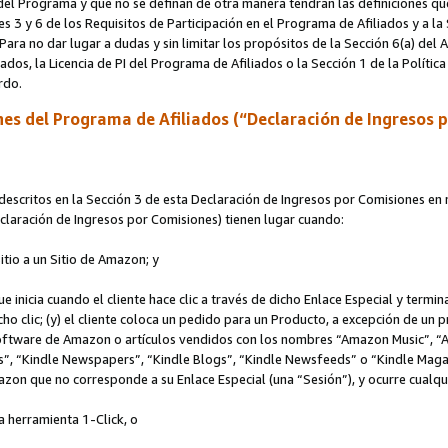
s del Programa y que no se definan de otra manera tendrán las definiciones qu
s 3 y 6 de los Requisitos de Participación en el Programa de Afiliados y a la
 Para no dar lugar a dudas y sin limitar los propósitos de la Sección 6(a) del
iados, la Licencia de PI del Programa de Afiliados o la Sección 1 de la Polít
erdo.
es del Programa de Afiliados (“Declaración de Ingresos 
scritos en la Sección 3 de esta Declaración de Ingresos por Comisiones en r
Declaración de Ingresos por Comisiones) tienen lugar cuando:
Sitio a un Sitio de Amazon; y
ue inicia cuando el cliente hace clic a través de dicho Enlace Especial y termi
icho clic; (y) el cliente coloca un pedido para un Producto, a excepción de u
 software de Amazon o artículos vendidos con los nombres “Amazon Music”, 
“Kindle Newspapers”, “Kindle Blogs”, “Kindle Newsfeeds” o “Kindle Magazine
mazon que no corresponde a su Enlace Especial (una “Sesión”), y ocurre cualqui
a herramienta 1-Click, o