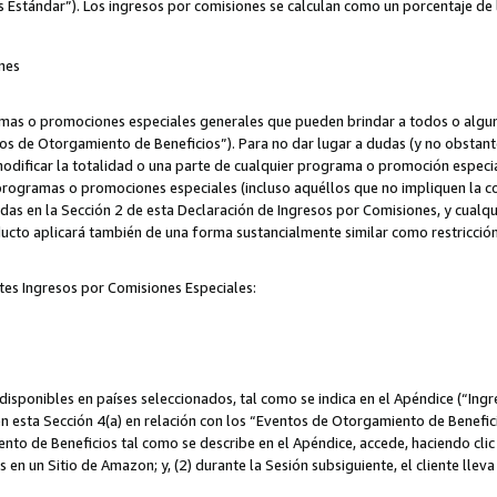
s Estándar”). Los ingresos por comisiones se calculan como un porcentaje de 
nes
as o promociones especiales generales que pueden brindar a todos o alguno
os de Otorgamiento de Beneficios”). Para no dar lugar a dudas (y no obstante
odificar la totalidad o una parte de cualquier programa o promoción especi
 programas o promociones especiales (incluso aquéllos que no impliquen la c
adas en la Sección 2 de esta Declaración de Ingresos por Comisiones, y cualq
ucto aplicará también de una forma sustancialmente similar como restricci
tes Ingresos por Comisiones Especiales:
isponibles en países seleccionados, tal como se indica en el Apéndice (“Ingr
n esta Sección 4(a) en relación con los “Eventos de Otorgamiento de Beneficio
to de Beneficios tal como se describe en el Apéndice, accede, haciendo clic e
s en un Sitio de Amazon; y, (2) durante la Sesión subsiguiente, el cliente lle