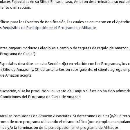
nlaces Especiales en su Sitio). En cada caso, Amazon determinará, a su exclus
iento o infracción.
cíficas para los Eventos de Bonificación, las cuales se enumeran en el Apéndi
os
Requisitos de Participación en el Programa de Afiliados
.
ntes canjear Productos elegibles a cambio de tarjetas de regalo de Amazon.
“Programa de Canje”).
speciales descritos en esta Sección 4(c) en relación con los Programas, los c
 un Sitio de Amazon y, (2) durante la Sesión subsiguiente, el cliente agrega u
 que Amazon acepta.
iscreción, si se ha producido un Evento de Canje o si éste no ha sido admiti
 Condiciones del Programa de Canje de Amazon.
para las comisiones de Amazon Associates. Si detectamos que tú (y/o un ter
como de otro programa utilizando el mismo tráfico (por ejemplo, manipula
es y/o la terminación de tu participación en el programa de Afiliados.