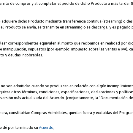
 carrito de compras y al completar el pedido de dicho Producto a más tardar 89
ente adquiere dicho Producto mediante transferencia continua (streaming) o d
, el Producto se envía, se transmite en streaming o se descarga, y es pagado p
bles” correspondientes equivalen al monto que recibamos en realidad por d
 de manipulación, impuestos (por ejemplo: impuesto sobre las ventas e IVA), ca
ito y deudas incobrables.
 no son admitidas cuando se produzcan en relación con algún incumplimiento
uiera otros términos, condiciones, especificaciones, declaraciones y políti
la versión más actualizada del Acuerdo (conjuntamente, la “Documentación d
nera, constituirían Compras Admisibles, quedan fuera y excluidas del Progra
se dé por terminado su
Acuerdo
,