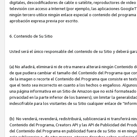
digitales, descodificadores de cable o satélite, reproductores de vide
televisión con acceso a Internet (por ejemplo, las aplicaciones GoogleTV,
ningún tercero utilice ningún enlace especial o contenido del program
aprobación expresa previa por escrito.
6. Contenido de Su Sitio
Usted será el único responsable del contenido de su Sitio y deberá gar
(a) No añadirá, eliminará ni de otra manera alterará ningún Contenido 
de que pudiera cambiar el tamaño del Contenido del Programa que con
de la imagen o recorte el Contenido del Programa que consiste en texto
que el texto sea incorrecto en cuanto a los hechos o engañoso. Alguno
una página informativa en un Sitio de Amazon que no esté formateado c
privacidad en la parte inferior de los banners); sin limitar la generalidad
indescifrable para los visitantes de su Sitio cualquier enlace de “Infor
(b) No venderá, revenderá, redistribuirá, sublicenciará ni transferirá n
Contenido del Programa, Creators API y las API de Publicidad del Product
del Contenido del Programa en publicidad fuera de su Sitio ni en ninguna
exija sublicenciar o, de otra manera, otorgar derechos sobre cualquier