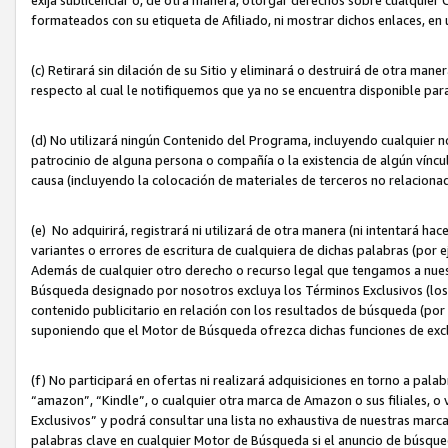
formateados con su etiqueta de Afiliado, ni mostrar dichos enlaces, en u
(c) Retirará sin dilación de su Sitio y eliminará o destruirá de otra m
respecto al cual le notifiquemos que ya no se encuentra disponible par
(d) No utilizará ningún Contenido del Programa, incluyendo cualquier
patrocinio de alguna persona o compañía o la existencia de algún víncul
causa (incluyendo la colocación de materiales de terceros no relacion
(e) No adquirirá, registrará ni utilizará de otra manera (ni intentará h
variantes o errores de escritura de cualquiera de dichas palabras (po
Además de cualquier otro derecho o recurso legal que tengamos a nuest
Búsqueda designado por nosotros excluya los Términos Exclusivos (los c
contenido publicitario en relación con los resultados de búsqueda (por 
suponiendo que el Motor de Búsqueda ofrezca dichas funciones de exc
(f) No participará en ofertas ni realizará adquisiciones en torno a pala
“amazon”, “Kindle”, o cualquier otra marca de Amazon o sus filiales, o 
Exclusivos” y podrá consultar una lista no exhaustiva de nuestras marc
palabras clave en cualquier Motor de Búsqueda si el anuncio de búsqu