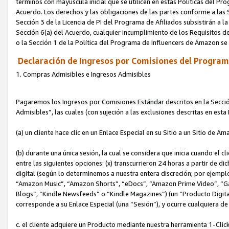
términos con mayúscula inicial que se utilicen en estas Políticas del Pr
Acuerdo. Los derechos y las obligaciones de las partes conforme a las S
Sección 3 de la Licencia de PI del Programa de Afiliados subsistirán a l
Sección 6(a) del Acuerdo, cualquier incumplimiento de los Requisitos de
o la Sección 1 de la Política del Programa de Influencers de Amazon se
Declaración de Ingresos por Comisiones del Programa
1. Compras Admisibles e Ingresos Admisibles
Pagaremos los Ingresos por Comisiones Estándar descritos en la Secció
Admisibles”, las cuales (con sujeción a las exclusiones descritas en est
(a) un cliente hace clic en un Enlace Especial en su Sitio a un Sitio de Am
(b) durante una única sesión, la cual se considera que inicia cuando el c
entre las siguientes opciones: (x) transcurrieron 24 horas a partir de di
digital (según lo determinemos a nuestra entera discreción; por ejem
“Amazon Music”, “Amazon Shorts”, “eDocs”, “Amazon Prime Video”, “G
Blogs”, “Kindle Newsfeeds” o “Kindle Magazines”) (un “Producto Digital”)
corresponde a su Enlace Especial (una “Sesión”), y ocurre cualquiera de 
c. el cliente adquiere un Producto mediante nuestra herramienta 1-Click