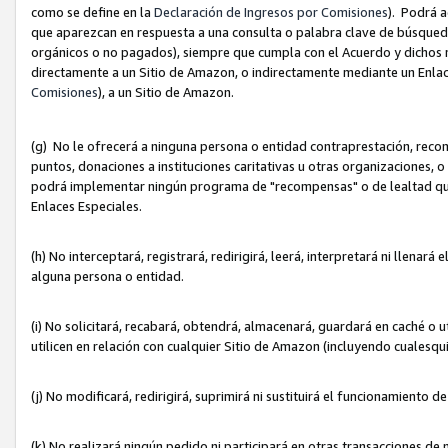
como se define en la
Declaración de Ingresos por Comisiones
). Podrá 
que aparezcan en respuesta a una consulta o palabra clave de búsqueda 
orgánicos o no pagados), siempre que cumpla con el Acuerdo y dichos r
directamente a un Sitio de Amazon, o indirectamente mediante un Enlac
Comisiones
), a un Sitio de Amazon.
(g) No le ofrecerá a ninguna persona o entidad contraprestación, reco
puntos, donaciones a instituciones caritativas u otras organizaciones, o
podrá implementar ningún programa de "recompensas" o de lealtad que i
Enlaces Especiales.
(h) No interceptará, registrará, redirigirá, leerá, interpretará ni llena
alguna persona o entidad.
(i) No solicitará, recabará, obtendrá, almacenará, guardará en caché o 
utilicen en relación con cualquier Sitio de Amazon (incluyendo cualesq
(j) No modificará, redirigirá, suprimirá ni sustituirá el funcionamiento 
(k) No realizará ningún pedido ni participará en otras transacciones de