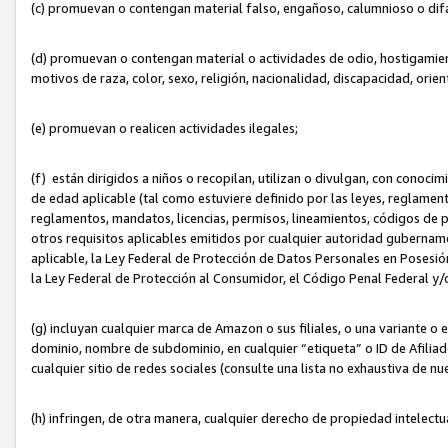
(c) promuevan o contengan material falso, engañoso, calumnioso o dif
(d) promuevan o contengan material o actividades de odio, hostigamient
motivos de raza, color, sexo, religión, nacionalidad, discapacidad, orien
(e) promuevan o realicen actividades ilegales;
(f) están dirigidos a niños o recopilan, utilizan o divulgan, con cono
de edad aplicable (tal como estuviere definido por las leyes, reglament
reglamentos, mandatos, licencias, permisos, lineamientos, códigos de pr
otros requisitos aplicables emitidos por cualquier autoridad gubername
aplicable, la Ley Federal de Protección de Datos Personales en Posesión
la Ley Federal de Protección al Consumidor, el Código Penal Federal y
(g) incluyan cualquier marca de Amazon o sus filiales, o una variante o
dominio, nombre de subdominio, en cualquier “etiqueta” o ID de Afilia
cualquier sitio de redes sociales (consulte una lista no exhaustiva de 
(h) infringen, de otra manera, cualquier derecho de propiedad intelectu