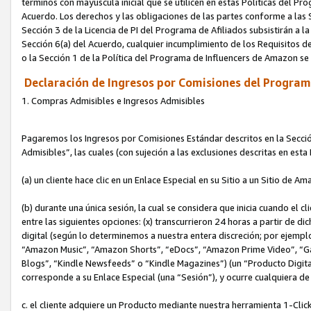
términos con mayúscula inicial que se utilicen en estas Políticas del Pr
Acuerdo. Los derechos y las obligaciones de las partes conforme a las S
Sección 3 de la Licencia de PI del Programa de Afiliados subsistirán a l
Sección 6(a) del Acuerdo, cualquier incumplimiento de los Requisitos de
o la Sección 1 de la Política del Programa de Influencers de Amazon se
Declaración de Ingresos por Comisiones del Programa
1. Compras Admisibles e Ingresos Admisibles
Pagaremos los Ingresos por Comisiones Estándar descritos en la Secció
Admisibles”, las cuales (con sujeción a las exclusiones descritas en est
(a) un cliente hace clic en un Enlace Especial en su Sitio a un Sitio de Am
(b) durante una única sesión, la cual se considera que inicia cuando el c
entre las siguientes opciones: (x) transcurrieron 24 horas a partir de di
digital (según lo determinemos a nuestra entera discreción; por ejem
“Amazon Music”, “Amazon Shorts”, “eDocs”, “Amazon Prime Video”, “G
Blogs”, “Kindle Newsfeeds” o “Kindle Magazines”) (un “Producto Digital”)
corresponde a su Enlace Especial (una “Sesión”), y ocurre cualquiera de 
c. el cliente adquiere un Producto mediante nuestra herramienta 1-Click