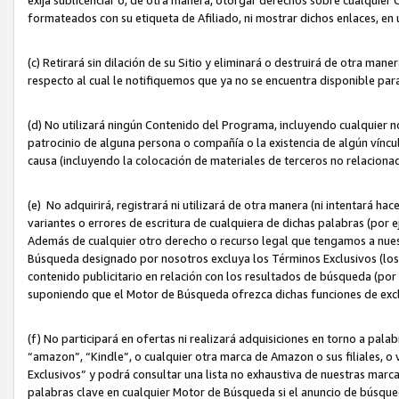
formateados con su etiqueta de Afiliado, ni mostrar dichos enlaces, en u
(c) Retirará sin dilación de su Sitio y eliminará o destruirá de otra m
respecto al cual le notifiquemos que ya no se encuentra disponible par
(d) No utilizará ningún Contenido del Programa, incluyendo cualquier
patrocinio de alguna persona o compañía o la existencia de algún víncul
causa (incluyendo la colocación de materiales de terceros no relacion
(e) No adquirirá, registrará ni utilizará de otra manera (ni intentará h
variantes o errores de escritura de cualquiera de dichas palabras (po
Además de cualquier otro derecho o recurso legal que tengamos a nuest
Búsqueda designado por nosotros excluya los Términos Exclusivos (los c
contenido publicitario en relación con los resultados de búsqueda (por 
suponiendo que el Motor de Búsqueda ofrezca dichas funciones de exc
(f) No participará en ofertas ni realizará adquisiciones en torno a pala
“amazon”, “Kindle”, o cualquier otra marca de Amazon o sus filiales, o 
Exclusivos” y podrá consultar una lista no exhaustiva de nuestras marc
palabras clave en cualquier Motor de Búsqueda si el anuncio de búsqu