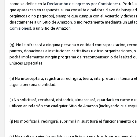
como se define en la
Declaración de Ingresos por Comisiones
). Podrá 
que aparezcan en respuesta a una consulta o palabra clave de búsqueda 
orgánicos o no pagados), siempre que cumpla con el Acuerdo y dichos r
directamente a un Sitio de Amazon, o indirectamente mediante un Enlac
Comisiones
), a un Sitio de Amazon.
(g) No le ofrecerá a ninguna persona o entidad contraprestación, reco
puntos, donaciones a instituciones caritativas u otras organizaciones, o
podrá implementar ningún programa de "recompensas" o de lealtad que i
Enlaces Especiales.
(h) No interceptará, registrará, redirigirá, leerá, interpretará ni llena
alguna persona o entidad.
(i) No solicitará, recabará, obtendrá, almacenará, guardará en caché o 
utilicen en relación con cualquier Sitio de Amazon (incluyendo cualesq
(j) No modificará, redirigirá, suprimirá ni sustituirá el funcionamiento 
(k) No realizará ningún pedido ni participará en otras transacciones de