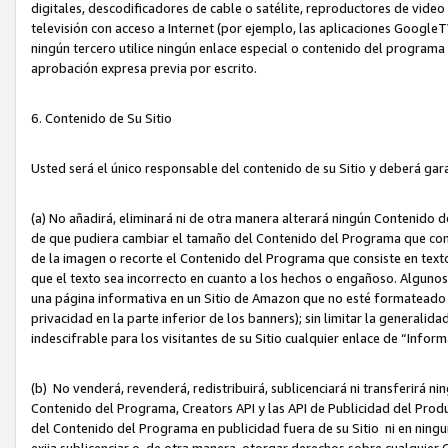
digitales, descodificadores de cable o satélite, reproductores de vide
televisión con acceso a Internet (por ejemplo, las aplicaciones GoogleTV,
ningún tercero utilice ningún enlace especial o contenido del program
aprobación expresa previa por escrito.
6. Contenido de Su Sitio
Usted será el único responsable del contenido de su Sitio y deberá gar
(a) No añadirá, eliminará ni de otra manera alterará ningún Contenido 
de que pudiera cambiar el tamaño del Contenido del Programa que con
de la imagen o recorte el Contenido del Programa que consiste en texto
que el texto sea incorrecto en cuanto a los hechos o engañoso. Alguno
una página informativa en un Sitio de Amazon que no esté formateado c
privacidad en la parte inferior de los banners); sin limitar la generalidad
indescifrable para los visitantes de su Sitio cualquier enlace de “Infor
(b) No venderá, revenderá, redistribuirá, sublicenciará ni transferirá n
Contenido del Programa, Creators API y las API de Publicidad del Product
del Contenido del Programa en publicidad fuera de su Sitio ni en ninguna
exija sublicenciar o, de otra manera, otorgar derechos sobre cualquier