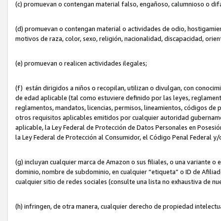
(c) promuevan o contengan material falso, engañoso, calumnioso o dif
(d) promuevan o contengan material o actividades de odio, hostigamient
motivos de raza, color, sexo, religión, nacionalidad, discapacidad, orien
(e) promuevan o realicen actividades ilegales;
(f) están dirigidos a niños o recopilan, utilizan o divulgan, con cono
de edad aplicable (tal como estuviere definido por las leyes, reglament
reglamentos, mandatos, licencias, permisos, lineamientos, códigos de pr
otros requisitos aplicables emitidos por cualquier autoridad gubername
aplicable, la Ley Federal de Protección de Datos Personales en Posesión
la Ley Federal de Protección al Consumidor, el Código Penal Federal y
(g) incluyan cualquier marca de Amazon o sus filiales, o una variante o
dominio, nombre de subdominio, en cualquier “etiqueta” o ID de Afilia
cualquier sitio de redes sociales (consulte una lista no exhaustiva de 
(h) infringen, de otra manera, cualquier derecho de propiedad intelectu