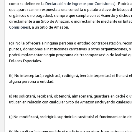
como se define en la
Declaración de Ingresos por Comisiones
). Podrá 
que aparezcan en respuesta a una consulta o palabra clave de búsqueda 
orgánicos o no pagados), siempre que cumpla con el Acuerdo y dichos r
directamente a un Sitio de Amazon, o indirectamente mediante un Enlac
Comisiones
), a un Sitio de Amazon.
(g) No le ofrecerá a ninguna persona o entidad contraprestación, reco
puntos, donaciones a instituciones caritativas u otras organizaciones, o
podrá implementar ningún programa de "recompensas" o de lealtad que i
Enlaces Especiales.
(h) No interceptará, registrará, redirigirá, leerá, interpretará ni llena
alguna persona o entidad.
(i) No solicitará, recabará, obtendrá, almacenará, guardará en caché o 
utilicen en relación con cualquier Sitio de Amazon (incluyendo cualesq
(j) No modificará, redirigirá, suprimirá ni sustituirá el funcionamiento 
(k) No realizará ningún pedido ni participará en otras transacciones de