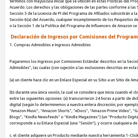
términos con mayúscula inicial que se utilicen en estas Políticas del Pr
Acuerdo. Los derechos y las obligaciones de las partes conforme a las S
Sección 3 de la Licencia de PI del Programa de Afiliados subsistirán a l
Sección 6(a) del Acuerdo, cualquier incumplimiento de los Requisitos de
o la Sección 1 de la Política del Programa de Influencers de Amazon se
Declaración de Ingresos por Comisiones del Programa
1. Compras Admisibles e Ingresos Admisibles
Pagaremos los Ingresos por Comisiones Estándar descritos en la Secció
Admisibles”, las cuales (con sujeción a las exclusiones descritas en est
(a) un cliente hace clic en un Enlace Especial en su Sitio a un Sitio de Am
(b) durante una única sesión, la cual se considera que inicia cuando el c
entre las siguientes opciones: (x) transcurrieron 24 horas a partir de di
digital (según lo determinemos a nuestra entera discreción; por ejem
“Amazon Music”, “Amazon Shorts”, “eDocs”, “Amazon Prime Video”, “G
Blogs”, “Kindle Newsfeeds” o “Kindle Magazines”) (un “Producto Digital”)
corresponde a su Enlace Especial (una “Sesión”), y ocurre cualquiera de 
c. el cliente adquiere un Producto mediante nuestra herramienta 1-Click