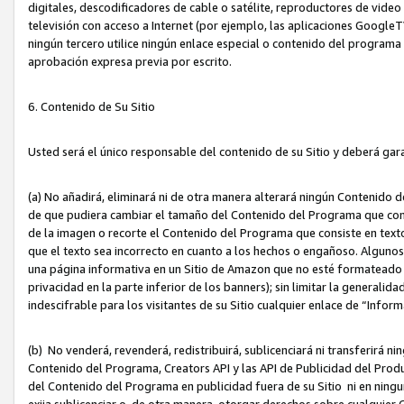
digitales, descodificadores de cable o satélite, reproductores de vide
televisión con acceso a Internet (por ejemplo, las aplicaciones GoogleTV,
ningún tercero utilice ningún enlace especial o contenido del program
aprobación expresa previa por escrito.
6. Contenido de Su Sitio
Usted será el único responsable del contenido de su Sitio y deberá gar
(a) No añadirá, eliminará ni de otra manera alterará ningún Contenido 
de que pudiera cambiar el tamaño del Contenido del Programa que con
de la imagen o recorte el Contenido del Programa que consiste en texto
que el texto sea incorrecto en cuanto a los hechos o engañoso. Alguno
una página informativa en un Sitio de Amazon que no esté formateado c
privacidad en la parte inferior de los banners); sin limitar la generalidad
indescifrable para los visitantes de su Sitio cualquier enlace de “Infor
(b) No venderá, revenderá, redistribuirá, sublicenciará ni transferirá n
Contenido del Programa, Creators API y las API de Publicidad del Product
del Contenido del Programa en publicidad fuera de su Sitio ni en ninguna
exija sublicenciar o, de otra manera, otorgar derechos sobre cualquier