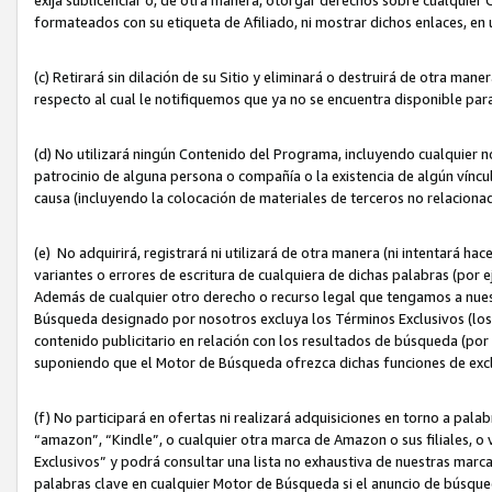
formateados con su etiqueta de Afiliado, ni mostrar dichos enlaces, en u
(c) Retirará sin dilación de su Sitio y eliminará o destruirá de otra m
respecto al cual le notifiquemos que ya no se encuentra disponible par
(d) No utilizará ningún Contenido del Programa, incluyendo cualquier
patrocinio de alguna persona o compañía o la existencia de algún víncul
causa (incluyendo la colocación de materiales de terceros no relacion
(e) No adquirirá, registrará ni utilizará de otra manera (ni intentará h
variantes o errores de escritura de cualquiera de dichas palabras (po
Además de cualquier otro derecho o recurso legal que tengamos a nuest
Búsqueda designado por nosotros excluya los Términos Exclusivos (los c
contenido publicitario en relación con los resultados de búsqueda (por 
suponiendo que el Motor de Búsqueda ofrezca dichas funciones de exc
(f) No participará en ofertas ni realizará adquisiciones en torno a pala
“amazon”, “Kindle”, o cualquier otra marca de Amazon o sus filiales, o 
Exclusivos” y podrá consultar una lista no exhaustiva de nuestras marc
palabras clave en cualquier Motor de Búsqueda si el anuncio de búsqu