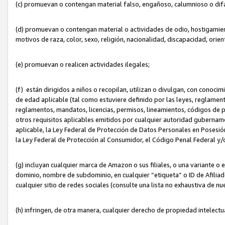
(c) promuevan o contengan material falso, engañoso, calumnioso o dif
(d) promuevan o contengan material o actividades de odio, hostigamient
motivos de raza, color, sexo, religión, nacionalidad, discapacidad, orien
(e) promuevan o realicen actividades ilegales;
(f) están dirigidos a niños o recopilan, utilizan o divulgan, con cono
de edad aplicable (tal como estuviere definido por las leyes, reglament
reglamentos, mandatos, licencias, permisos, lineamientos, códigos de pr
otros requisitos aplicables emitidos por cualquier autoridad gubername
aplicable, la Ley Federal de Protección de Datos Personales en Posesión
la Ley Federal de Protección al Consumidor, el Código Penal Federal y
(g) incluyan cualquier marca de Amazon o sus filiales, o una variante o
dominio, nombre de subdominio, en cualquier “etiqueta” o ID de Afilia
cualquier sitio de redes sociales (consulte una lista no exhaustiva de 
(h) infringen, de otra manera, cualquier derecho de propiedad intelectu