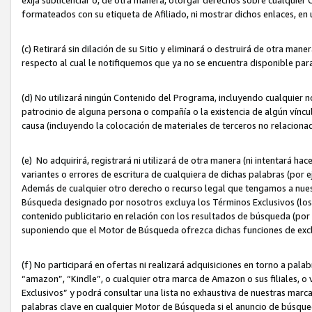
formateados con su etiqueta de Afiliado, ni mostrar dichos enlaces, en u
(c) Retirará sin dilación de su Sitio y eliminará o destruirá de otra m
respecto al cual le notifiquemos que ya no se encuentra disponible par
(d) No utilizará ningún Contenido del Programa, incluyendo cualquier
patrocinio de alguna persona o compañía o la existencia de algún víncul
causa (incluyendo la colocación de materiales de terceros no relacion
(e) No adquirirá, registrará ni utilizará de otra manera (ni intentará h
variantes o errores de escritura de cualquiera de dichas palabras (po
Además de cualquier otro derecho o recurso legal que tengamos a nuest
Búsqueda designado por nosotros excluya los Términos Exclusivos (los c
contenido publicitario en relación con los resultados de búsqueda (por 
suponiendo que el Motor de Búsqueda ofrezca dichas funciones de exc
(f) No participará en ofertas ni realizará adquisiciones en torno a pala
“amazon”, “Kindle”, o cualquier otra marca de Amazon o sus filiales, o 
Exclusivos” y podrá consultar una lista no exhaustiva de nuestras marc
palabras clave en cualquier Motor de Búsqueda si el anuncio de búsqu