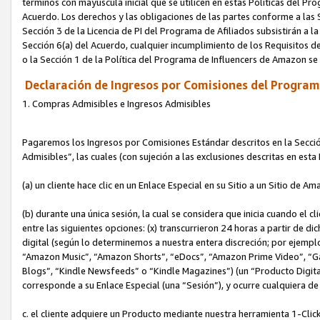
términos con mayúscula inicial que se utilicen en estas Políticas del Pr
Acuerdo. Los derechos y las obligaciones de las partes conforme a las S
Sección 3 de la Licencia de PI del Programa de Afiliados subsistirán a l
Sección 6(a) del Acuerdo, cualquier incumplimiento de los Requisitos de
o la Sección 1 de la Política del Programa de Influencers de Amazon se
Declaración de Ingresos por Comisiones del Programa
1. Compras Admisibles e Ingresos Admisibles
Pagaremos los Ingresos por Comisiones Estándar descritos en la Secció
Admisibles”, las cuales (con sujeción a las exclusiones descritas en est
(a) un cliente hace clic en un Enlace Especial en su Sitio a un Sitio de Am
(b) durante una única sesión, la cual se considera que inicia cuando el c
entre las siguientes opciones: (x) transcurrieron 24 horas a partir de di
digital (según lo determinemos a nuestra entera discreción; por ejem
“Amazon Music”, “Amazon Shorts”, “eDocs”, “Amazon Prime Video”, “G
Blogs”, “Kindle Newsfeeds” o “Kindle Magazines”) (un “Producto Digital”)
corresponde a su Enlace Especial (una “Sesión”), y ocurre cualquiera de 
c. el cliente adquiere un Producto mediante nuestra herramienta 1-Click