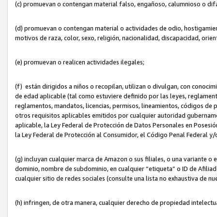
(c) promuevan o contengan material falso, engañoso, calumnioso o dif
(d) promuevan o contengan material o actividades de odio, hostigamient
motivos de raza, color, sexo, religión, nacionalidad, discapacidad, orien
(e) promuevan o realicen actividades ilegales;
(f) están dirigidos a niños o recopilan, utilizan o divulgan, con cono
de edad aplicable (tal como estuviere definido por las leyes, reglament
reglamentos, mandatos, licencias, permisos, lineamientos, códigos de pr
otros requisitos aplicables emitidos por cualquier autoridad gubername
aplicable, la Ley Federal de Protección de Datos Personales en Posesión
la Ley Federal de Protección al Consumidor, el Código Penal Federal y
(g) incluyan cualquier marca de Amazon o sus filiales, o una variante o
dominio, nombre de subdominio, en cualquier “etiqueta” o ID de Afilia
cualquier sitio de redes sociales (consulte una lista no exhaustiva de 
(h) infringen, de otra manera, cualquier derecho de propiedad intelectu