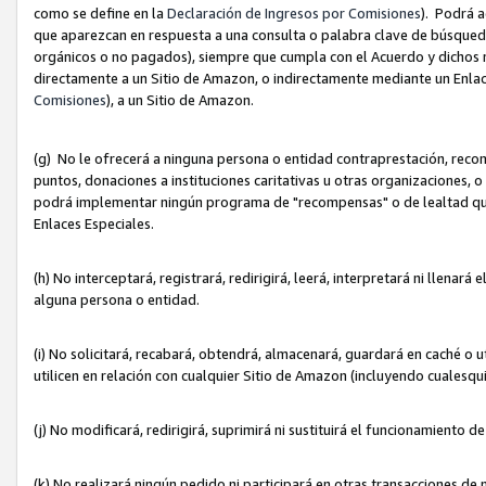
como se define en la
Declaración de Ingresos por Comisiones
). Podrá 
que aparezcan en respuesta a una consulta o palabra clave de búsqueda 
orgánicos o no pagados), siempre que cumpla con el Acuerdo y dichos r
directamente a un Sitio de Amazon, o indirectamente mediante un Enlac
Comisiones
), a un Sitio de Amazon.
(g) No le ofrecerá a ninguna persona o entidad contraprestación, reco
puntos, donaciones a instituciones caritativas u otras organizaciones, o
podrá implementar ningún programa de "recompensas" o de lealtad que i
Enlaces Especiales.
(h) No interceptará, registrará, redirigirá, leerá, interpretará ni llena
alguna persona o entidad.
(i) No solicitará, recabará, obtendrá, almacenará, guardará en caché o 
utilicen en relación con cualquier Sitio de Amazon (incluyendo cualesq
(j) No modificará, redirigirá, suprimirá ni sustituirá el funcionamiento 
(k) No realizará ningún pedido ni participará en otras transacciones de