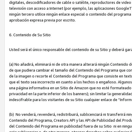
digitales, descodificadores de cable o satélite, reproductores de vide
televisión con acceso a Internet (por ejemplo, las aplicaciones GoogleTV,
ningún tercero utilice ningún enlace especial o contenido del program
aprobación expresa previa por escrito.
6. Contenido de Su Sitio
Usted será el único responsable del contenido de su Sitio y deberá gar
(a) No añadirá, eliminará ni de otra manera alterará ningún Contenido 
de que pudiera cambiar el tamaño del Contenido del Programa que con
de la imagen o recorte el Contenido del Programa que consiste en texto
que el texto sea incorrecto en cuanto a los hechos o engañoso. Alguno
una página informativa en un Sitio de Amazon que no esté formateado c
privacidad en la parte inferior de los banners); sin limitar la generalidad
indescifrable para los visitantes de su Sitio cualquier enlace de “Infor
(b) No venderá, revenderá, redistribuirá, sublicenciará ni transferirá n
Contenido del Programa, Creators API y las API de Publicidad del Product
del Contenido del Programa en publicidad fuera de su Sitio ni en ninguna
exija sublicenciar o, de otra manera, otorgar derechos sobre cualquier