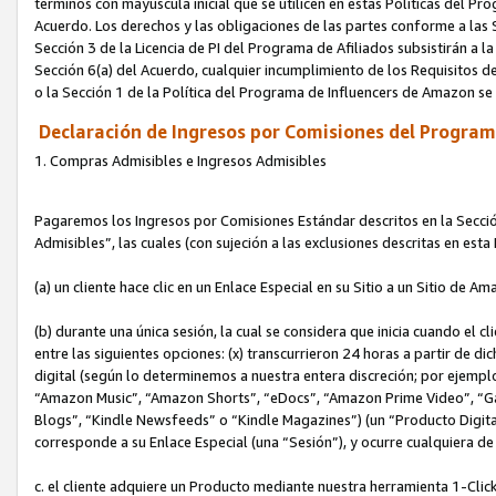
términos con mayúscula inicial que se utilicen en estas Políticas del Pr
Acuerdo. Los derechos y las obligaciones de las partes conforme a las S
Sección 3 de la Licencia de PI del Programa de Afiliados subsistirán a l
Sección 6(a) del Acuerdo, cualquier incumplimiento de los Requisitos de
o la Sección 1 de la Política del Programa de Influencers de Amazon se
Declaración de Ingresos por Comisiones del Programa
1. Compras Admisibles e Ingresos Admisibles
Pagaremos los Ingresos por Comisiones Estándar descritos en la Secció
Admisibles”, las cuales (con sujeción a las exclusiones descritas en est
(a) un cliente hace clic en un Enlace Especial en su Sitio a un Sitio de Am
(b) durante una única sesión, la cual se considera que inicia cuando el c
entre las siguientes opciones: (x) transcurrieron 24 horas a partir de di
digital (según lo determinemos a nuestra entera discreción; por ejem
“Amazon Music”, “Amazon Shorts”, “eDocs”, “Amazon Prime Video”, “G
Blogs”, “Kindle Newsfeeds” o “Kindle Magazines”) (un “Producto Digital”)
corresponde a su Enlace Especial (una “Sesión”), y ocurre cualquiera de 
c. el cliente adquiere un Producto mediante nuestra herramienta 1-Click