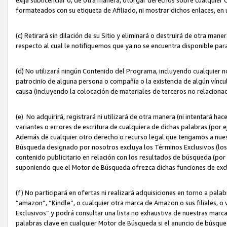
formateados con su etiqueta de Afiliado, ni mostrar dichos enlaces, en u
(c) Retirará sin dilación de su Sitio y eliminará o destruirá de otra m
respecto al cual le notifiquemos que ya no se encuentra disponible par
(d) No utilizará ningún Contenido del Programa, incluyendo cualquier
patrocinio de alguna persona o compañía o la existencia de algún víncul
causa (incluyendo la colocación de materiales de terceros no relacion
(e) No adquirirá, registrará ni utilizará de otra manera (ni intentará h
variantes o errores de escritura de cualquiera de dichas palabras (po
Además de cualquier otro derecho o recurso legal que tengamos a nuest
Búsqueda designado por nosotros excluya los Términos Exclusivos (los c
contenido publicitario en relación con los resultados de búsqueda (por 
suponiendo que el Motor de Búsqueda ofrezca dichas funciones de exc
(f) No participará en ofertas ni realizará adquisiciones en torno a pala
“amazon”, “Kindle”, o cualquier otra marca de Amazon o sus filiales, o 
Exclusivos” y podrá consultar una lista no exhaustiva de nuestras marc
palabras clave en cualquier Motor de Búsqueda si el anuncio de búsqu