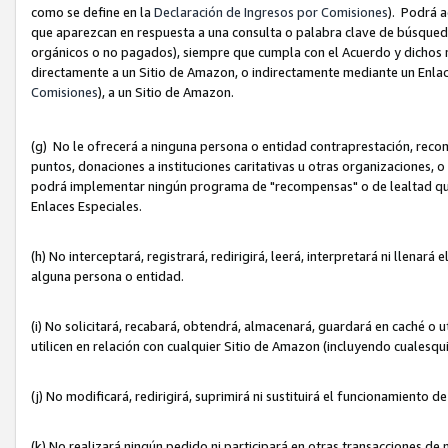
como se define en la
Declaración de Ingresos por Comisiones
). Podrá 
que aparezcan en respuesta a una consulta o palabra clave de búsqueda 
orgánicos o no pagados), siempre que cumpla con el Acuerdo y dichos r
directamente a un Sitio de Amazon, o indirectamente mediante un Enlac
Comisiones
), a un Sitio de Amazon.
(g) No le ofrecerá a ninguna persona o entidad contraprestación, reco
puntos, donaciones a instituciones caritativas u otras organizaciones, o
podrá implementar ningún programa de "recompensas" o de lealtad que i
Enlaces Especiales.
(h) No interceptará, registrará, redirigirá, leerá, interpretará ni llena
alguna persona o entidad.
(i) No solicitará, recabará, obtendrá, almacenará, guardará en caché o 
utilicen en relación con cualquier Sitio de Amazon (incluyendo cualesq
(j) No modificará, redirigirá, suprimirá ni sustituirá el funcionamiento 
(k) No realizará ningún pedido ni participará en otras transacciones de