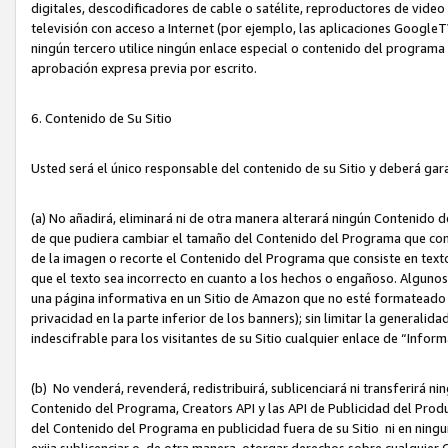
digitales, descodificadores de cable o satélite, reproductores de vide
televisión con acceso a Internet (por ejemplo, las aplicaciones GoogleTV,
ningún tercero utilice ningún enlace especial o contenido del program
aprobación expresa previa por escrito.
6. Contenido de Su Sitio
Usted será el único responsable del contenido de su Sitio y deberá gar
(a) No añadirá, eliminará ni de otra manera alterará ningún Contenido 
de que pudiera cambiar el tamaño del Contenido del Programa que con
de la imagen o recorte el Contenido del Programa que consiste en texto
que el texto sea incorrecto en cuanto a los hechos o engañoso. Alguno
una página informativa en un Sitio de Amazon que no esté formateado c
privacidad en la parte inferior de los banners); sin limitar la generalidad
indescifrable para los visitantes de su Sitio cualquier enlace de “Infor
(b) No venderá, revenderá, redistribuirá, sublicenciará ni transferirá n
Contenido del Programa, Creators API y las API de Publicidad del Product
del Contenido del Programa en publicidad fuera de su Sitio ni en ninguna
exija sublicenciar o, de otra manera, otorgar derechos sobre cualquier