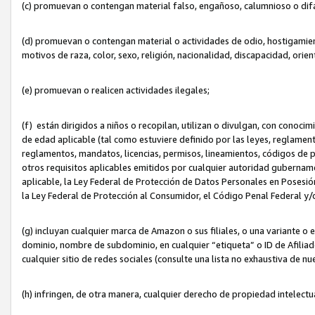
(c) promuevan o contengan material falso, engañoso, calumnioso o dif
(d) promuevan o contengan material o actividades de odio, hostigamient
motivos de raza, color, sexo, religión, nacionalidad, discapacidad, orien
(e) promuevan o realicen actividades ilegales;
(f) están dirigidos a niños o recopilan, utilizan o divulgan, con cono
de edad aplicable (tal como estuviere definido por las leyes, reglament
reglamentos, mandatos, licencias, permisos, lineamientos, códigos de pr
otros requisitos aplicables emitidos por cualquier autoridad gubername
aplicable, la Ley Federal de Protección de Datos Personales en Posesión
la Ley Federal de Protección al Consumidor, el Código Penal Federal y
(g) incluyan cualquier marca de Amazon o sus filiales, o una variante o
dominio, nombre de subdominio, en cualquier “etiqueta” o ID de Afilia
cualquier sitio de redes sociales (consulte una lista no exhaustiva de 
(h) infringen, de otra manera, cualquier derecho de propiedad intelectu