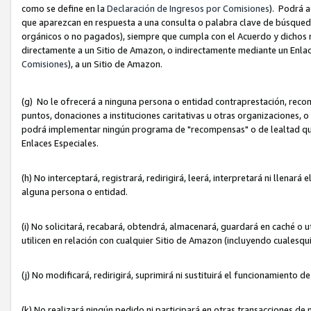
como se define en la
Declaración de Ingresos por Comisiones
). Podrá 
que aparezcan en respuesta a una consulta o palabra clave de búsqueda 
orgánicos o no pagados), siempre que cumpla con el Acuerdo y dichos r
directamente a un Sitio de Amazon, o indirectamente mediante un Enlac
Comisiones
), a un Sitio de Amazon.
(g) No le ofrecerá a ninguna persona o entidad contraprestación, reco
puntos, donaciones a instituciones caritativas u otras organizaciones, o
podrá implementar ningún programa de "recompensas" o de lealtad que i
Enlaces Especiales.
(h) No interceptará, registrará, redirigirá, leerá, interpretará ni llena
alguna persona o entidad.
(i) No solicitará, recabará, obtendrá, almacenará, guardará en caché o 
utilicen en relación con cualquier Sitio de Amazon (incluyendo cualesq
(j) No modificará, redirigirá, suprimirá ni sustituirá el funcionamiento 
(k) No realizará ningún pedido ni participará en otras transacciones de