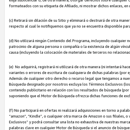
formateados con su etiqueta de Afiliado, ni mostrar dichos enlaces, en u
(c) Retirará sin dilación de su Sitio y eliminará o destruirá de otra m
respecto al cual le notifiquemos que ya no se encuentra disponible par
(d) No utilizará ningún Contenido del Programa, incluyendo cualquier
patrocinio de alguna persona o compañía o la existencia de algún víncul
causa (incluyendo la colocación de materiales de terceros no relacion
(e) No adquirirá, registrará ni utilizará de otra manera (ni intentará h
variantes o errores de escritura de cualquiera de dichas palabras (po
Además de cualquier otro derecho o recurso legal que tengamos a nuest
Búsqueda designado por nosotros excluya los Términos Exclusivos (los c
contenido publicitario en relación con los resultados de búsqueda (por 
suponiendo que el Motor de Búsqueda ofrezca dichas funciones de exc
(f) No participará en ofertas ni realizará adquisiciones en torno a pala
“amazon”, “Kindle”, o cualquier otra marca de Amazon o sus filiales, o 
Exclusivos” y podrá consultar una lista no exhaustiva de nuestras marc
palabras clave en cualquier Motor de Búsqueda si el anuncio de búsqu