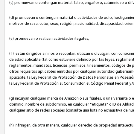
(c) promuevan o contengan material falso, engañoso, calumnioso o dif
(d) promuevan o contengan material o actividades de odio, hostigamient
motivos de raza, color, sexo, religión, nacionalidad, discapacidad, orien
(e) promuevan o realicen actividades ilegales;
(f) están dirigidos a niños o recopilan, utilizan o divulgan, con cono
de edad aplicable (tal como estuviere definido por las leyes, reglament
reglamentos, mandatos, licencias, permisos, lineamientos, códigos de pr
otros requisitos aplicables emitidos por cualquier autoridad gubername
aplicable, la Ley Federal de Protección de Datos Personales en Posesión
la Ley Federal de Protección al Consumidor, el Código Penal Federal y
(g) incluyan cualquier marca de Amazon o sus filiales, o una variante o
dominio, nombre de subdominio, en cualquier “etiqueta” o ID de Afilia
cualquier sitio de redes sociales (consulte una lista no exhaustiva de 
(h) infringen, de otra manera, cualquier derecho de propiedad intelectu