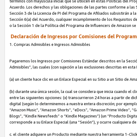
términos con mayúscula inicial que se utilicen en estas Políticas del Pr
Acuerdo. Los derechos y las obligaciones de las partes conforme a las S
Sección 3 de la Licencia de PI del Programa de Afiliados subsistirán a l
Sección 6(a) del Acuerdo, cualquier incumplimiento de los Requisitos de
o la Sección 1 de la Política del Programa de Influencers de Amazon se
Declaración de Ingresos por Comisiones del Programa
1. Compras Admisibles e Ingresos Admisibles
Pagaremos los Ingresos por Comisiones Estándar descritos en la Secció
Admisibles”, las cuales (con sujeción a las exclusiones descritas en est
(a) un cliente hace clic en un Enlace Especial en su Sitio a un Sitio de Am
(b) durante una única sesión, la cual se considera que inicia cuando el c
entre las siguientes opciones: (x) transcurrieron 24 horas a partir de di
digital (según lo determinemos a nuestra entera discreción; por ejem
“Amazon Music”, “Amazon Shorts”, “eDocs”, “Amazon Prime Video”, “G
Blogs”, “Kindle Newsfeeds” o “Kindle Magazines”) (un “Producto Digital”)
corresponde a su Enlace Especial (una “Sesión”), y ocurre cualquiera de 
c. el cliente adquiere un Producto mediante nuestra herramienta 1-Click