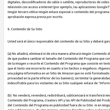
digitales, descodificadores de cable o satélite, reproductores de vide
televisión con acceso a Internet (por ejemplo, las aplicaciones GoogleTV,
ningún tercero utilice ningún enlace especial o contenido del program
aprobación expresa previa por escrito.
6. Contenido de Su Sitio
Usted será el único responsable del contenido de su Sitio y deberá gar
(a) No añadirá, eliminará ni de otra manera alterará ningún Contenido 
de que pudiera cambiar el tamaño del Contenido del Programa que con
de la imagen o recorte el Contenido del Programa que consiste en texto
que el texto sea incorrecto en cuanto a los hechos o engañoso. Alguno
una página informativa en un Sitio de Amazon que no esté formateado c
privacidad en la parte inferior de los banners); sin limitar la generalidad
indescifrable para los visitantes de su Sitio cualquier enlace de “Infor
(b) No venderá, revenderá, redistribuirá, sublicenciará ni transferirá n
Contenido del Programa, Creators API y las API de Publicidad del Product
del Contenido del Programa en publicidad fuera de su Sitio ni en ninguna
exija sublicenciar o, de otra manera, otorgar derechos sobre cualquier