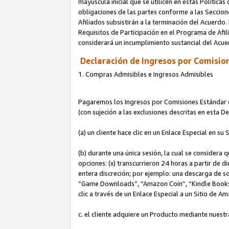
mayúscula inicial que se utilicen en estas Política
obligaciones de las partes conforme a las Seccione
Afiliados subsistirán a la terminación del Acuerdo.
Requisitos de Participación en el Programa de Afil
considerará un incumplimiento sustancial del Acu
Declaración de Ingresos por Comision
1. Compras Admisibles e Ingresos Admisibles
Pagaremos los Ingresos por Comisiones Estándar de
(con sujeción a las exclusiones descritas en esta 
(a) un cliente hace clic en un Enlace Especial en su 
(b) durante una única sesión, la cual se considera q
opciones: (x) transcurrieron 24 horas a partir de d
entera discreción; por ejemplo: una descarga de
“Game Downloads”, “Amazon Coin”, “Kindle Books”, 
clic a través de un Enlace Especial a un Sitio de A
c. el cliente adquiere un Producto mediante nuestr