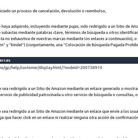
niciado un proceso de cancelación, devolución o reembolso,
ue haya adquirido, incluyendo mediante pujas, sido redirigido a un Sitio de 
o subastas mediante palabras clave, términos de búsqueda u otros identifica
ta no exhaustiva de nuestras marcas mediante los enlaces a continuación), o 
n” y “kindel”) (conjuntamente, una “Colocación de Búsqueda Pagada Prohib
marcas
x/gp/help/customer/display.html/?nodeId=200738910
que sea redirigido a un Sitio de Amazon mediante un enlace generado o most
ervicio de publicidad patrocinada u otro servicio de búsqueda o consultas, o 
e sea redirigido a un Sitio de Amazon mediante un enlace que envíe a los usu
nga que hacer click en un enlace ni realizar ninguna otra acción de confirmació