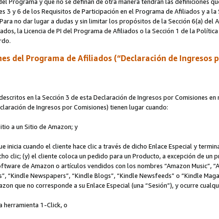
s del Programa y que no se definan de otra manera tendrán las definiciones qu
s 3 y 6 de los Requisitos de Participación en el Programa de Afiliados y a la
 Para no dar lugar a dudas y sin limitar los propósitos de la Sección 6(a) del
iados, la Licencia de PI del Programa de Afiliados o la Sección 1 de la Polít
erdo.
es del Programa de Afiliados (“Declaración de Ingresos 
scritos en la Sección 3 de esta Declaración de Ingresos por Comisiones en r
Declaración de Ingresos por Comisiones) tienen lugar cuando:
Sitio a un Sitio de Amazon; y
ue inicia cuando el cliente hace clic a través de dicho Enlace Especial y termi
icho clic; (y) el cliente coloca un pedido para un Producto, a excepción de u
 software de Amazon o artículos vendidos con los nombres “Amazon Music”, 
“Kindle Newspapers”, “Kindle Blogs”, “Kindle Newsfeeds” o “Kindle Magazine
mazon que no corresponde a su Enlace Especial (una “Sesión”), y ocurre cualqui
a herramienta 1-Click, o