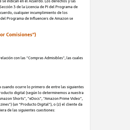
e se indican en el Acuerdo. Los derechos y las
 Sección 3 de la Licencia de PI del Programa de
 Acuerdo, cualquier incumplimiento de los
ica del Programa de Influencers de Amazon se
por Comisiones”)
elación con las “Compras Admisibles”, las cuales
na cuando ocurre lo primero de entre las siguientes
n producto digital (según lo determinemos a nuestra
“Amazon Shorts”, “eDocs”, “Amazon Prime Video”,
s”) (un “Producto Digital”), o (z) el cliente da
era de las siguientes cuestiones: