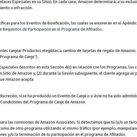
nlaces Especiales en su Sitio). En cada caso, Amazon determinará, a su exclus
iento o infracción.
cíficas para los Eventos de Bonificación, las cuales se enumeran en el Apéndi
os
Requisitos de Participación en el Programa de Afiliados
.
ntes canjear Productos elegibles a cambio de tarjetas de regalo de Amazon.
“Programa de Canje”).
speciales descritos en esta Sección 4(c) en relación con los Programas, los c
 un Sitio de Amazon y, (2) durante la Sesión subsiguiente, el cliente agrega u
 que Amazon acepta.
iscreción, si se ha producido un Evento de Canje o si éste no ha sido admiti
 Condiciones del Programa de Canje de Amazon.
para las comisiones de Amazon Associates. Si detectamos que tú (y/o un ter
como de otro programa utilizando el mismo tráfico (por ejemplo, manipula
es y/o la terminación de tu participación en el programa de Afiliados.