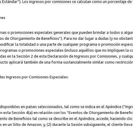
s Estándar”). Los ingresos por comisiones se calculan como un porcentaje de 
nes
as o promociones especiales generales que pueden brindar a todos o alguno
os de Otorgamiento de Beneficios”). Para no dar lugar a dudas (y no obstante
odificar la totalidad o una parte de cualquier programa o promoción especi
 programas o promociones especiales (incluso aquéllos que no impliquen la c
adas en la Sección 2 de esta Declaración de Ingresos por Comisiones, y cualq
ucto aplicará también de una forma sustancialmente similar como restricci
tes Ingresos por Comisiones Especiales:
isponibles en países seleccionados, tal como se indica en el Apéndice (“Ingr
n esta Sección 4(a) en relación con los “Eventos de Otorgamiento de Beneficio
to de Beneficios tal como se describe en el Apéndice, accede, haciendo clic e
s en un Sitio de Amazon; y, (2) durante la Sesión subsiguiente, el cliente lle