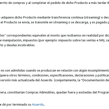
 carrito de compras y al completar el pedido de dicho Producto a más tardar 89
ente adquiere dicho Producto mediante transferencia continua (streaming) o d
, el Producto se envía, se transmite en streaming o se descarga, y es pagado p
bles” correspondientes equivalen al monto que recibamos en realidad por d
 de manipulación, impuestos (por ejemplo: impuesto sobre las ventas e IVA), ca
ito y deudas incobrables.
 no son admitidas cuando se produzcan en relación con algún incumplimiento
uiera otros términos, condiciones, especificaciones, declaraciones y políti
la versión más actualizada del Acuerdo (conjuntamente, la “Documentación d
nera, constituirían Compras Admisibles, quedan fuera y excluidas del Progra
se dé por terminado su
Acuerdo
,