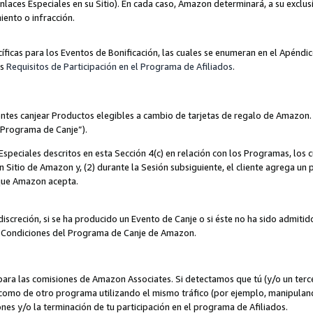
nlaces Especiales en su Sitio). En cada caso, Amazon determinará, a su exclus
iento o infracción.
cíficas para los Eventos de Bonificación, las cuales se enumeran en el Apéndi
os
Requisitos de Participación en el Programa de Afiliados
.
ntes canjear Productos elegibles a cambio de tarjetas de regalo de Amazon.
“Programa de Canje”).
speciales descritos en esta Sección 4(c) en relación con los Programas, los c
 un Sitio de Amazon y, (2) durante la Sesión subsiguiente, el cliente agrega u
 que Amazon acepta.
iscreción, si se ha producido un Evento de Canje o si éste no ha sido admiti
 Condiciones del Programa de Canje de Amazon.
para las comisiones de Amazon Associates. Si detectamos que tú (y/o un ter
como de otro programa utilizando el mismo tráfico (por ejemplo, manipula
es y/o la terminación de tu participación en el programa de Afiliados.