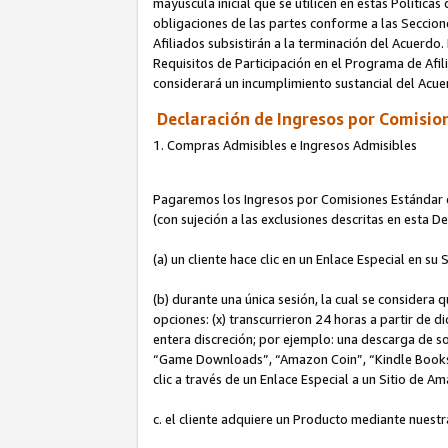
mayúscula inicial que se utilicen en estas Política
obligaciones de las partes conforme a las Seccione
Afiliados subsistirán a la terminación del Acuerdo.
Requisitos de Participación en el Programa de Afil
considerará un incumplimiento sustancial del Acu
Declaración de Ingresos por Comision
1. Compras Admisibles e Ingresos Admisibles
Pagaremos los Ingresos por Comisiones Estándar de
(con sujeción a las exclusiones descritas en esta 
(a) un cliente hace clic en un Enlace Especial en su 
(b) durante una única sesión, la cual se considera q
opciones: (x) transcurrieron 24 horas a partir de d
entera discreción; por ejemplo: una descarga de
“Game Downloads”, “Amazon Coin”, “Kindle Books”, 
clic a través de un Enlace Especial a un Sitio de A
c. el cliente adquiere un Producto mediante nuestr