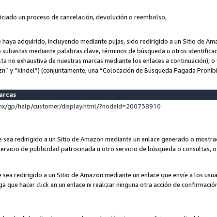
niciado un proceso de cancelación, devolución o reembolso,
ue haya adquirido, incluyendo mediante pujas, sido redirigido a un Sitio de 
o subastas mediante palabras clave, términos de búsqueda u otros identifica
ta no exhaustiva de nuestras marcas mediante los enlaces a continuación), o 
n” y “kindel”) (conjuntamente, una “Colocación de Búsqueda Pagada Prohib
marcas
x/gp/help/customer/display.html/?nodeId=200738910
que sea redirigido a un Sitio de Amazon mediante un enlace generado o most
ervicio de publicidad patrocinada u otro servicio de búsqueda o consultas, o 
e sea redirigido a un Sitio de Amazon mediante un enlace que envíe a los usu
nga que hacer click en un enlace ni realizar ninguna otra acción de confirmació