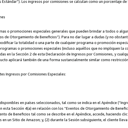
s Estándar”). Los ingresos por comisiones se calculan como un porcentaje de 
nes
as o promociones especiales generales que pueden brindar a todos o alguno
os de Otorgamiento de Beneficios”). Para no dar lugar a dudas (y no obstante
odificar la totalidad o una parte de cualquier programa o promoción especi
 programas o promociones especiales (incluso aquéllos que no impliquen la c
adas en la Sección 2 de esta Declaración de Ingresos por Comisiones, y cualq
ucto aplicará también de una forma sustancialmente similar como restricci
tes Ingresos por Comisiones Especiales:
isponibles en países seleccionados, tal como se indica en el Apéndice (“Ingr
n esta Sección 4(a) en relación con los “Eventos de Otorgamiento de Beneficio
to de Beneficios tal como se describe en el Apéndice, accede, haciendo clic e
s en un Sitio de Amazon; y, (2) durante la Sesión subsiguiente, el cliente lle