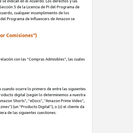
e se indican en el Acuerdo. Los derechos y las
 Sección 3 de la Licencia de PI del Programa de
 Acuerdo, cualquier incumplimiento de los
ica del Programa de Influencers de Amazon se
por Comisiones”)
elación con las “Compras Admisibles”, las cuales
na cuando ocurre lo primero de entre las siguientes
n producto digital (según lo determinemos a nuestra
“Amazon Shorts”, “eDocs”, “Amazon Prime Video”,
s”) (un “Producto Digital”), o (z) el cliente da
era de las siguientes cuestiones: