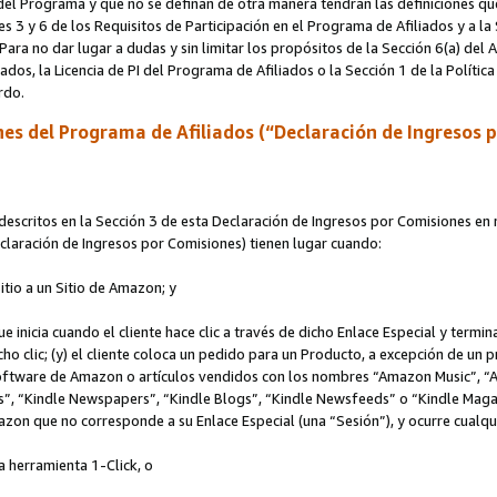
s del Programa y que no se definan de otra manera tendrán las definiciones qu
s 3 y 6 de los Requisitos de Participación en el Programa de Afiliados y a la
 Para no dar lugar a dudas y sin limitar los propósitos de la Sección 6(a) del
iados, la Licencia de PI del Programa de Afiliados o la Sección 1 de la Polít
erdo.
es del Programa de Afiliados (“Declaración de Ingresos 
scritos en la Sección 3 de esta Declaración de Ingresos por Comisiones en r
Declaración de Ingresos por Comisiones) tienen lugar cuando:
Sitio a un Sitio de Amazon; y
ue inicia cuando el cliente hace clic a través de dicho Enlace Especial y termi
icho clic; (y) el cliente coloca un pedido para un Producto, a excepción de u
 software de Amazon o artículos vendidos con los nombres “Amazon Music”, 
“Kindle Newspapers”, “Kindle Blogs”, “Kindle Newsfeeds” o “Kindle Magazine
mazon que no corresponde a su Enlace Especial (una “Sesión”), y ocurre cualqui
a herramienta 1-Click, o