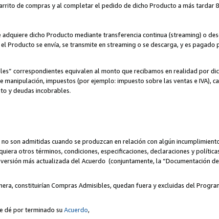
 carrito de compras y al completar el pedido de dicho Producto a más tardar 89
ente adquiere dicho Producto mediante transferencia continua (streaming) o d
, el Producto se envía, se transmite en streaming o se descarga, y es pagado p
bles” correspondientes equivalen al monto que recibamos en realidad por d
 de manipulación, impuestos (por ejemplo: impuesto sobre las ventas e IVA), ca
ito y deudas incobrables.
 no son admitidas cuando se produzcan en relación con algún incumplimiento
uiera otros términos, condiciones, especificaciones, declaraciones y políti
la versión más actualizada del Acuerdo (conjuntamente, la “Documentación d
nera, constituirían Compras Admisibles, quedan fuera y excluidas del Progra
se dé por terminado su
Acuerdo
,