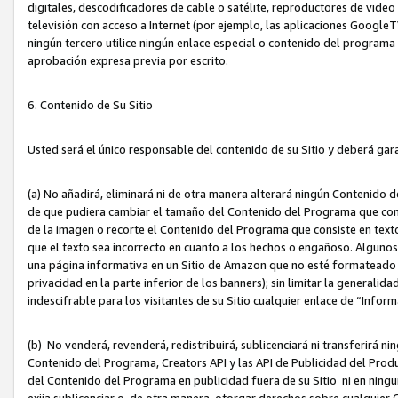
digitales, descodificadores de cable o satélite, reproductores de vide
televisión con acceso a Internet (por ejemplo, las aplicaciones GoogleTV,
ningún tercero utilice ningún enlace especial o contenido del program
aprobación expresa previa por escrito.
6. Contenido de Su Sitio
Usted será el único responsable del contenido de su Sitio y deberá gar
(a) No añadirá, eliminará ni de otra manera alterará ningún Contenido 
de que pudiera cambiar el tamaño del Contenido del Programa que con
de la imagen o recorte el Contenido del Programa que consiste en texto
que el texto sea incorrecto en cuanto a los hechos o engañoso. Alguno
una página informativa en un Sitio de Amazon que no esté formateado c
privacidad en la parte inferior de los banners); sin limitar la generalidad
indescifrable para los visitantes de su Sitio cualquier enlace de “Infor
(b) No venderá, revenderá, redistribuirá, sublicenciará ni transferirá n
Contenido del Programa, Creators API y las API de Publicidad del Product
del Contenido del Programa en publicidad fuera de su Sitio ni en ninguna
exija sublicenciar o, de otra manera, otorgar derechos sobre cualquier