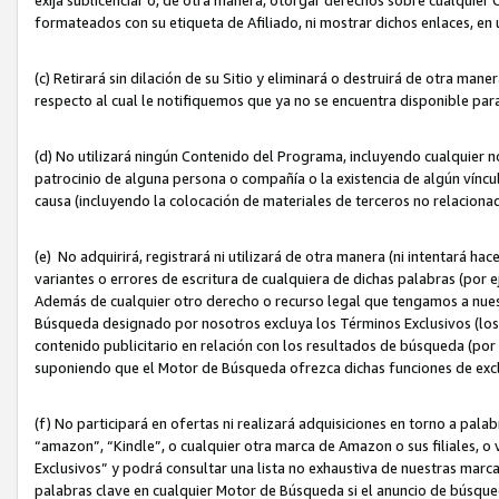
formateados con su etiqueta de Afiliado, ni mostrar dichos enlaces, en u
(c) Retirará sin dilación de su Sitio y eliminará o destruirá de otra m
respecto al cual le notifiquemos que ya no se encuentra disponible par
(d) No utilizará ningún Contenido del Programa, incluyendo cualquier
patrocinio de alguna persona o compañía o la existencia de algún víncul
causa (incluyendo la colocación de materiales de terceros no relacion
(e) No adquirirá, registrará ni utilizará de otra manera (ni intentará h
variantes o errores de escritura de cualquiera de dichas palabras (po
Además de cualquier otro derecho o recurso legal que tengamos a nuest
Búsqueda designado por nosotros excluya los Términos Exclusivos (los c
contenido publicitario en relación con los resultados de búsqueda (por 
suponiendo que el Motor de Búsqueda ofrezca dichas funciones de exc
(f) No participará en ofertas ni realizará adquisiciones en torno a pala
“amazon”, “Kindle”, o cualquier otra marca de Amazon o sus filiales, o 
Exclusivos” y podrá consultar una lista no exhaustiva de nuestras marc
palabras clave en cualquier Motor de Búsqueda si el anuncio de búsqu