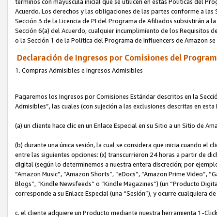
términos con mayúscula inicial que se utilicen en estas Políticas del Pr
Acuerdo. Los derechos y las obligaciones de las partes conforme a las S
Sección 3 de la Licencia de PI del Programa de Afiliados subsistirán a l
Sección 6(a) del Acuerdo, cualquier incumplimiento de los Requisitos de
o la Sección 1 de la Política del Programa de Influencers de Amazon se
Declaración de Ingresos por Comisiones del Programa
1. Compras Admisibles e Ingresos Admisibles
Pagaremos los Ingresos por Comisiones Estándar descritos en la Secció
Admisibles”, las cuales (con sujeción a las exclusiones descritas en est
(a) un cliente hace clic en un Enlace Especial en su Sitio a un Sitio de Am
(b) durante una única sesión, la cual se considera que inicia cuando el c
entre las siguientes opciones: (x) transcurrieron 24 horas a partir de di
digital (según lo determinemos a nuestra entera discreción; por ejem
“Amazon Music”, “Amazon Shorts”, “eDocs”, “Amazon Prime Video”, “G
Blogs”, “Kindle Newsfeeds” o “Kindle Magazines”) (un “Producto Digital”)
corresponde a su Enlace Especial (una “Sesión”), y ocurre cualquiera de 
c. el cliente adquiere un Producto mediante nuestra herramienta 1-Click