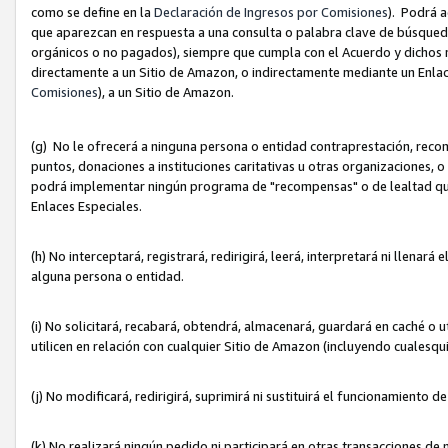
como se define en la
Declaración de Ingresos por Comisiones
). Podrá 
que aparezcan en respuesta a una consulta o palabra clave de búsqueda 
orgánicos o no pagados), siempre que cumpla con el Acuerdo y dichos r
directamente a un Sitio de Amazon, o indirectamente mediante un Enlac
Comisiones
), a un Sitio de Amazon.
(g) No le ofrecerá a ninguna persona o entidad contraprestación, reco
puntos, donaciones a instituciones caritativas u otras organizaciones, o
podrá implementar ningún programa de "recompensas" o de lealtad que i
Enlaces Especiales.
(h) No interceptará, registrará, redirigirá, leerá, interpretará ni llena
alguna persona o entidad.
(i) No solicitará, recabará, obtendrá, almacenará, guardará en caché o 
utilicen en relación con cualquier Sitio de Amazon (incluyendo cualesq
(j) No modificará, redirigirá, suprimirá ni sustituirá el funcionamiento 
(k) No realizará ningún pedido ni participará en otras transacciones de