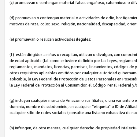
(c) promuevan o contengan material falso, engañoso, calumnioso o dif
(d) promuevan o contengan material o actividades de odio, hostigamient
motivos de raza, color, sexo, religión, nacionalidad, discapacidad, orien
(e) promuevan o realicen actividades ilegales;
(f) están dirigidos a niños o recopilan, utilizan o divulgan, con cono
de edad aplicable (tal como estuviere definido por las leyes, reglament
reglamentos, mandatos, licencias, permisos, lineamientos, códigos de pr
otros requisitos aplicables emitidos por cualquier autoridad gubername
aplicable, la Ley Federal de Protección de Datos Personales en Posesión
la Ley Federal de Protección al Consumidor, el Código Penal Federal y
(g) incluyan cualquier marca de Amazon o sus filiales, o una variante o
dominio, nombre de subdominio, en cualquier “etiqueta” o ID de Afilia
cualquier sitio de redes sociales (consulte una lista no exhaustiva de 
(h) infringen, de otra manera, cualquier derecho de propiedad intelectu