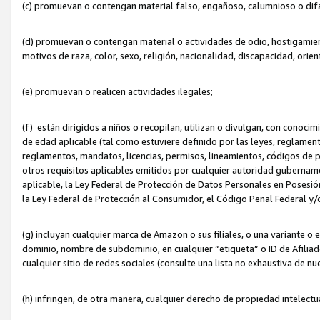
(c) promuevan o contengan material falso, engañoso, calumnioso o dif
(d) promuevan o contengan material o actividades de odio, hostigamient
motivos de raza, color, sexo, religión, nacionalidad, discapacidad, orien
(e) promuevan o realicen actividades ilegales;
(f) están dirigidos a niños o recopilan, utilizan o divulgan, con cono
de edad aplicable (tal como estuviere definido por las leyes, reglament
reglamentos, mandatos, licencias, permisos, lineamientos, códigos de pr
otros requisitos aplicables emitidos por cualquier autoridad gubername
aplicable, la Ley Federal de Protección de Datos Personales en Posesión
la Ley Federal de Protección al Consumidor, el Código Penal Federal y
(g) incluyan cualquier marca de Amazon o sus filiales, o una variante o
dominio, nombre de subdominio, en cualquier “etiqueta” o ID de Afilia
cualquier sitio de redes sociales (consulte una lista no exhaustiva de 
(h) infringen, de otra manera, cualquier derecho de propiedad intelectu