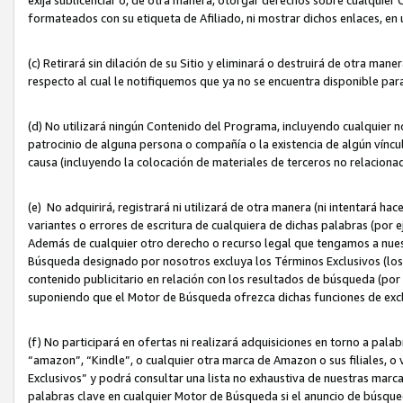
formateados con su etiqueta de Afiliado, ni mostrar dichos enlaces, en u
(c) Retirará sin dilación de su Sitio y eliminará o destruirá de otra m
respecto al cual le notifiquemos que ya no se encuentra disponible par
(d) No utilizará ningún Contenido del Programa, incluyendo cualquier
patrocinio de alguna persona o compañía o la existencia de algún víncul
causa (incluyendo la colocación de materiales de terceros no relacion
(e) No adquirirá, registrará ni utilizará de otra manera (ni intentará h
variantes o errores de escritura de cualquiera de dichas palabras (po
Además de cualquier otro derecho o recurso legal que tengamos a nuest
Búsqueda designado por nosotros excluya los Términos Exclusivos (los c
contenido publicitario en relación con los resultados de búsqueda (por 
suponiendo que el Motor de Búsqueda ofrezca dichas funciones de exc
(f) No participará en ofertas ni realizará adquisiciones en torno a pala
“amazon”, “Kindle”, o cualquier otra marca de Amazon o sus filiales, o 
Exclusivos” y podrá consultar una lista no exhaustiva de nuestras marc
palabras clave en cualquier Motor de Búsqueda si el anuncio de búsqu