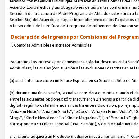
términos con mayúscula inicial que se utilicen en estas Políticas del Pr
Acuerdo. Los derechos y las obligaciones de las partes conforme a las S
Sección 3 de la Licencia de PI del Programa de Afiliados subsistirán a l
Sección 6(a) del Acuerdo, cualquier incumplimiento de los Requisitos de
o la Sección 1 de la Política del Programa de Influencers de Amazon se
Declaración de Ingresos por Comisiones del Programa
1. Compras Admisibles e Ingresos Admisibles
Pagaremos los Ingresos por Comisiones Estándar descritos en la Secció
Admisibles”, las cuales (con sujeción a las exclusiones descritas en est
(a) un cliente hace clic en un Enlace Especial en su Sitio a un Sitio de Am
(b) durante una única sesión, la cual se considera que inicia cuando el c
entre las siguientes opciones: (x) transcurrieron 24 horas a partir de di
digital (según lo determinemos a nuestra entera discreción; por ejem
“Amazon Music”, “Amazon Shorts”, “eDocs”, “Amazon Prime Video”, “G
Blogs”, “Kindle Newsfeeds” o “Kindle Magazines”) (un “Producto Digital”)
corresponde a su Enlace Especial (una “Sesión”), y ocurre cualquiera de 
c. el cliente adquiere un Producto mediante nuestra herramienta 1-Click