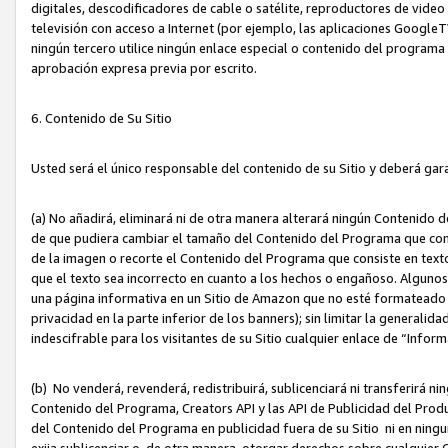
digitales, descodificadores de cable o satélite, reproductores de vide
televisión con acceso a Internet (por ejemplo, las aplicaciones GoogleTV,
ningún tercero utilice ningún enlace especial o contenido del program
aprobación expresa previa por escrito.
6. Contenido de Su Sitio
Usted será el único responsable del contenido de su Sitio y deberá gar
(a) No añadirá, eliminará ni de otra manera alterará ningún Contenido 
de que pudiera cambiar el tamaño del Contenido del Programa que con
de la imagen o recorte el Contenido del Programa que consiste en texto
que el texto sea incorrecto en cuanto a los hechos o engañoso. Alguno
una página informativa en un Sitio de Amazon que no esté formateado c
privacidad en la parte inferior de los banners); sin limitar la generalidad
indescifrable para los visitantes de su Sitio cualquier enlace de “Infor
(b) No venderá, revenderá, redistribuirá, sublicenciará ni transferirá n
Contenido del Programa, Creators API y las API de Publicidad del Product
del Contenido del Programa en publicidad fuera de su Sitio ni en ninguna
exija sublicenciar o, de otra manera, otorgar derechos sobre cualquier