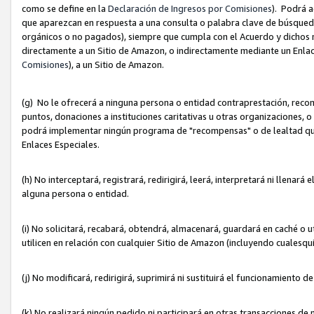
como se define en la
Declaración de Ingresos por Comisiones
). Podrá 
que aparezcan en respuesta a una consulta o palabra clave de búsqueda 
orgánicos o no pagados), siempre que cumpla con el Acuerdo y dichos r
directamente a un Sitio de Amazon, o indirectamente mediante un Enlac
Comisiones
), a un Sitio de Amazon.
(g) No le ofrecerá a ninguna persona o entidad contraprestación, reco
puntos, donaciones a instituciones caritativas u otras organizaciones, o
podrá implementar ningún programa de "recompensas" o de lealtad que i
Enlaces Especiales.
(h) No interceptará, registrará, redirigirá, leerá, interpretará ni llena
alguna persona o entidad.
(i) No solicitará, recabará, obtendrá, almacenará, guardará en caché o 
utilicen en relación con cualquier Sitio de Amazon (incluyendo cualesq
(j) No modificará, redirigirá, suprimirá ni sustituirá el funcionamiento 
(k) No realizará ningún pedido ni participará en otras transacciones de