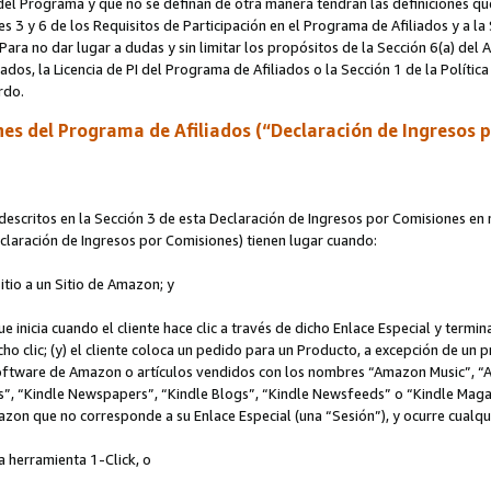
s del Programa y que no se definan de otra manera tendrán las definiciones qu
s 3 y 6 de los Requisitos de Participación en el Programa de Afiliados y a la
 Para no dar lugar a dudas y sin limitar los propósitos de la Sección 6(a) del
iados, la Licencia de PI del Programa de Afiliados o la Sección 1 de la Polít
erdo.
es del Programa de Afiliados (“Declaración de Ingresos 
scritos en la Sección 3 de esta Declaración de Ingresos por Comisiones en r
Declaración de Ingresos por Comisiones) tienen lugar cuando:
Sitio a un Sitio de Amazon; y
ue inicia cuando el cliente hace clic a través de dicho Enlace Especial y termi
icho clic; (y) el cliente coloca un pedido para un Producto, a excepción de u
 software de Amazon o artículos vendidos con los nombres “Amazon Music”, 
“Kindle Newspapers”, “Kindle Blogs”, “Kindle Newsfeeds” o “Kindle Magazine
mazon que no corresponde a su Enlace Especial (una “Sesión”), y ocurre cualqui
a herramienta 1-Click, o