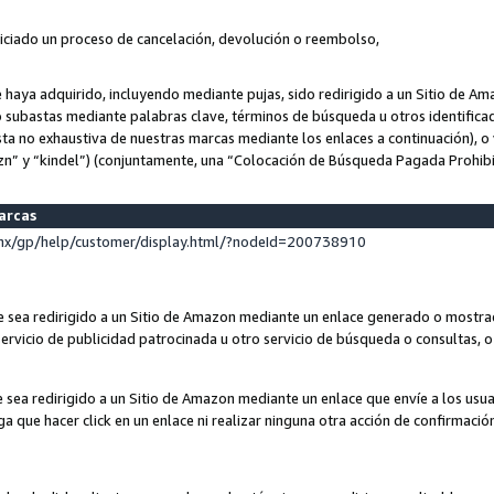
niciado un proceso de cancelación, devolución o reembolso,
ue haya adquirido, incluyendo mediante pujas, sido redirigido a un Sitio de 
o subastas mediante palabras clave, términos de búsqueda u otros identifica
ta no exhaustiva de nuestras marcas mediante los enlaces a continuación), o 
n” y “kindel”) (conjuntamente, una “Colocación de Búsqueda Pagada Prohib
marcas
x/gp/help/customer/display.html/?nodeId=200738910
que sea redirigido a un Sitio de Amazon mediante un enlace generado o most
ervicio de publicidad patrocinada u otro servicio de búsqueda o consultas, o 
e sea redirigido a un Sitio de Amazon mediante un enlace que envíe a los usu
nga que hacer click en un enlace ni realizar ninguna otra acción de confirmació