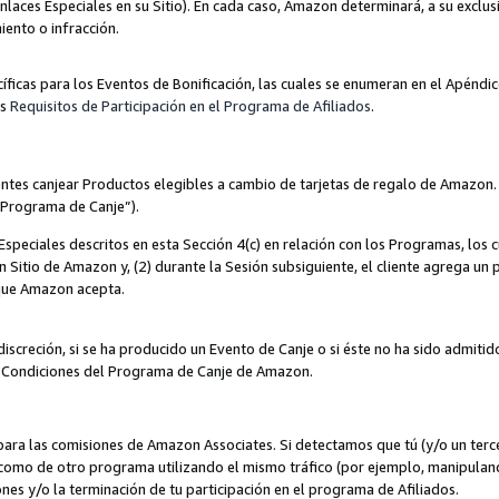
nlaces Especiales en su Sitio). En cada caso, Amazon determinará, a su exclus
iento o infracción.
cíficas para los Eventos de Bonificación, las cuales se enumeran en el Apéndi
os
Requisitos de Participación en el Programa de Afiliados
.
ntes canjear Productos elegibles a cambio de tarjetas de regalo de Amazon.
“Programa de Canje”).
speciales descritos en esta Sección 4(c) en relación con los Programas, los c
 un Sitio de Amazon y, (2) durante la Sesión subsiguiente, el cliente agrega u
 que Amazon acepta.
iscreción, si se ha producido un Evento de Canje o si éste no ha sido admiti
 Condiciones del Programa de Canje de Amazon.
para las comisiones de Amazon Associates. Si detectamos que tú (y/o un ter
como de otro programa utilizando el mismo tráfico (por ejemplo, manipula
es y/o la terminación de tu participación en el programa de Afiliados.