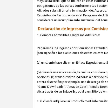
mayúscula inicial que se utilicen en estas Política
obligaciones de las partes conforme a las Seccione
Afiliados subsistirán a la terminación del Acuerdo.
Requisitos de Participación en el Programa de Afil
considerará un incumplimiento sustancial del Acu
Declaración de Ingresos por Comision
1. Compras Admisibles e Ingresos Admisibles
Pagaremos los Ingresos por Comisiones Estándar de
(con sujeción a las exclusiones descritas en esta 
(a) un cliente hace clic en un Enlace Especial en su 
(b) durante una única sesión, la cual se considera q
opciones: (x) transcurrieron 24 horas a partir de d
entera discreción; por ejemplo: una descarga de
“Game Downloads”, “Amazon Coin”, “Kindle Books”, 
clic a través de un Enlace Especial a un Sitio de A
c. el cliente adquiere un Producto mediante nuestr