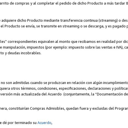
 carrito de compras y al completar el pedido de dicho Producto a más tardar 89
ente adquiere dicho Producto mediante transferencia continua (streaming) o d
, el Producto se envía, se transmite en streaming o se descarga, y es pagado p
bles” correspondientes equivalen al monto que recibamos en realidad por d
 de manipulación, impuestos (por ejemplo: impuesto sobre las ventas e IVA), ca
ito y deudas incobrables.
 no son admitidas cuando se produzcan en relación con algún incumplimiento
uiera otros términos, condiciones, especificaciones, declaraciones y políti
la versión más actualizada del Acuerdo (conjuntamente, la “Documentación d
nera, constituirían Compras Admisibles, quedan fuera y excluidas del Progra
se dé por terminado su
Acuerdo
,