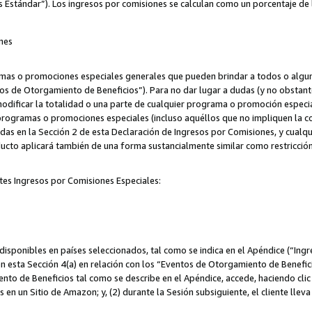
s Estándar”). Los ingresos por comisiones se calculan como un porcentaje de 
nes
as o promociones especiales generales que pueden brindar a todos o alguno
os de Otorgamiento de Beneficios”). Para no dar lugar a dudas (y no obstante
odificar la totalidad o una parte de cualquier programa o promoción especi
 programas o promociones especiales (incluso aquéllos que no impliquen la c
adas en la Sección 2 de esta Declaración de Ingresos por Comisiones, y cualq
ucto aplicará también de una forma sustancialmente similar como restricci
tes Ingresos por Comisiones Especiales:
isponibles en países seleccionados, tal como se indica en el Apéndice (“Ingr
n esta Sección 4(a) en relación con los “Eventos de Otorgamiento de Beneficio
to de Beneficios tal como se describe en el Apéndice, accede, haciendo clic e
s en un Sitio de Amazon; y, (2) durante la Sesión subsiguiente, el cliente lle