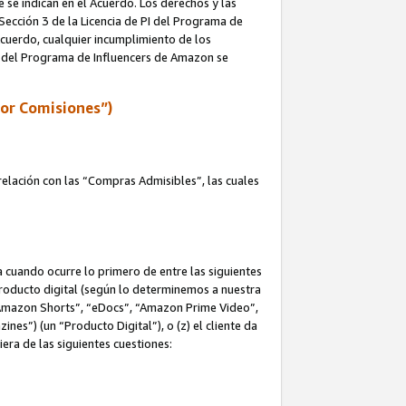
e se indican en el Acuerdo. Los derechos y las
 Sección 3 de la Licencia de PI del Programa de
 Acuerdo, cualquier incumplimiento de los
ica del Programa de Influencers de Amazon se
por Comisiones”)
elación con las “Compras Admisibles”, las cuales
na cuando ocurre lo primero de entre las siguientes
n producto digital (según lo determinemos a nuestra
“Amazon Shorts”, “eDocs”, “Amazon Prime Video”,
s”) (un “Producto Digital”), o (z) el cliente da
era de las siguientes cuestiones: