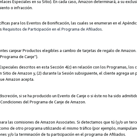
nlaces Especiales en su Sitio). En cada caso, Amazon determinará, a su exclus
iento o infracción.
cíficas para los Eventos de Bonificación, las cuales se enumeran en el Apéndi
os
Requisitos de Participación en el Programa de Afiliados
.
ntes canjear Productos elegibles a cambio de tarjetas de regalo de Amazon.
“Programa de Canje”).
speciales descritos en esta Sección 4(c) en relación con los Programas, los c
 un Sitio de Amazon y, (2) durante la Sesión subsiguiente, el cliente agrega u
 que Amazon acepta.
iscreción, si se ha producido un Evento de Canje o si éste no ha sido admiti
 Condiciones del Programa de Canje de Amazon.
para las comisiones de Amazon Associates. Si detectamos que tú (y/o un ter
como de otro programa utilizando el mismo tráfico (por ejemplo, manipula
es y/o la terminación de tu participación en el programa de Afiliados.