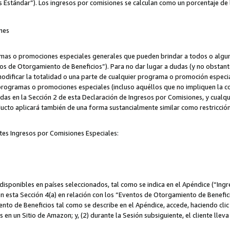
s Estándar”). Los ingresos por comisiones se calculan como un porcentaje de 
nes
as o promociones especiales generales que pueden brindar a todos o alguno
os de Otorgamiento de Beneficios”). Para no dar lugar a dudas (y no obstante
odificar la totalidad o una parte de cualquier programa o promoción especi
 programas o promociones especiales (incluso aquéllos que no impliquen la c
adas en la Sección 2 de esta Declaración de Ingresos por Comisiones, y cualq
ucto aplicará también de una forma sustancialmente similar como restricci
tes Ingresos por Comisiones Especiales:
isponibles en países seleccionados, tal como se indica en el Apéndice (“Ingr
n esta Sección 4(a) en relación con los “Eventos de Otorgamiento de Beneficio
to de Beneficios tal como se describe en el Apéndice, accede, haciendo clic e
s en un Sitio de Amazon; y, (2) durante la Sesión subsiguiente, el cliente lle