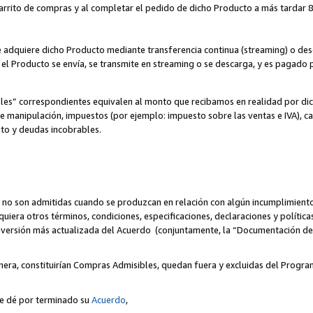
 carrito de compras y al completar el pedido de dicho Producto a más tardar 89
ente adquiere dicho Producto mediante transferencia continua (streaming) o d
, el Producto se envía, se transmite en streaming o se descarga, y es pagado p
bles” correspondientes equivalen al monto que recibamos en realidad por d
 de manipulación, impuestos (por ejemplo: impuesto sobre las ventas e IVA), ca
ito y deudas incobrables.
 no son admitidas cuando se produzcan en relación con algún incumplimiento
uiera otros términos, condiciones, especificaciones, declaraciones y políti
la versión más actualizada del Acuerdo (conjuntamente, la “Documentación d
nera, constituirían Compras Admisibles, quedan fuera y excluidas del Progra
se dé por terminado su
Acuerdo
,