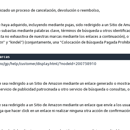
niciado un proceso de cancelación, devolución o reembolso,
ue haya adquirido, incluyendo mediante pujas, sido redirigido a un Sitio de 
o subastas mediante palabras clave, términos de búsqueda u otros identifica
ta no exhaustiva de nuestras marcas mediante los enlaces a continuación), o 
n” y “kindel”) (conjuntamente, una “Colocación de Búsqueda Pagada Prohib
marcas
x/gp/help/customer/display.html/?nodeId=200738910
que sea redirigido a un Sitio de Amazon mediante un enlace generado o most
ervicio de publicidad patrocinada u otro servicio de búsqueda o consultas, o 
e sea redirigido a un Sitio de Amazon mediante un enlace que envíe a los usu
nga que hacer click en un enlace ni realizar ninguna otra acción de confirmació