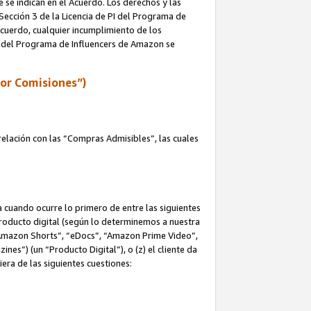
e se indican en el Acuerdo. Los derechos y las
 Sección 3 de la Licencia de PI del Programa de
 Acuerdo, cualquier incumplimiento de los
ica del Programa de Influencers de Amazon se
por Comisiones”)
elación con las “Compras Admisibles”, las cuales
na cuando ocurre lo primero de entre las siguientes
n producto digital (según lo determinemos a nuestra
“Amazon Shorts”, “eDocs”, “Amazon Prime Video”,
s”) (un “Producto Digital”), o (z) el cliente da
era de las siguientes cuestiones: