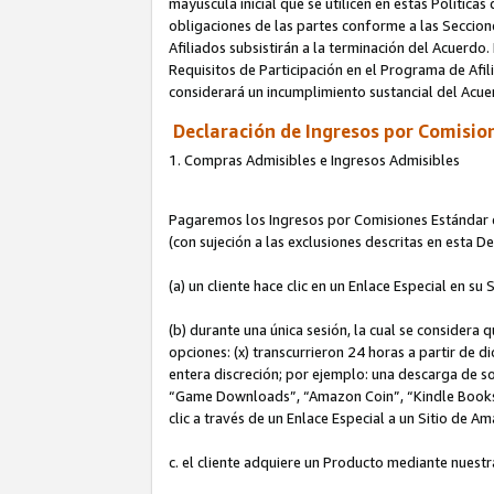
mayúscula inicial que se utilicen en estas Política
obligaciones de las partes conforme a las Seccione
Afiliados subsistirán a la terminación del Acuerdo.
Requisitos de Participación en el Programa de Afil
considerará un incumplimiento sustancial del Acu
Declaración de Ingresos por Comision
1. Compras Admisibles e Ingresos Admisibles
Pagaremos los Ingresos por Comisiones Estándar de
(con sujeción a las exclusiones descritas en esta 
(a) un cliente hace clic en un Enlace Especial en su 
(b) durante una única sesión, la cual se considera q
opciones: (x) transcurrieron 24 horas a partir de d
entera discreción; por ejemplo: una descarga de
“Game Downloads”, “Amazon Coin”, “Kindle Books”, 
clic a través de un Enlace Especial a un Sitio de A
c. el cliente adquiere un Producto mediante nuestr