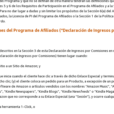
s del Programa y que no se definan de otra manera tendrán las definiciones qu
s 3 y 6 de los Requisitos de Participación en el Programa de Afiliados y a la
 Para no dar lugar a dudas y sin limitar los propósitos de la Sección 6(a) del
iados, la Licencia de PI del Programa de Afiliados o la Sección 1 de la Polít
erdo.
es del Programa de Afiliados (“Declaración de Ingresos 
scritos en la Sección 3 de esta Declaración de Ingresos por Comisiones en r
Declaración de Ingresos por Comisiones) tienen lugar cuando:
Sitio a un Sitio de Amazon; y
ue inicia cuando el cliente hace clic a través de dicho Enlace Especial y termi
icho clic; (y) el cliente coloca un pedido para un Producto, a excepción de u
 software de Amazon o artículos vendidos con los nombres “Amazon Music”, 
“Kindle Newspapers”, “Kindle Blogs”, “Kindle Newsfeeds” o “Kindle Magazine
mazon que no corresponde a su Enlace Especial (una “Sesión”), y ocurre cualqui
a herramienta 1-Click, o