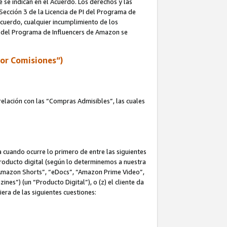
e se indican en el Acuerdo. Los derechos y las
 Sección 3 de la Licencia de PI del Programa de
 Acuerdo, cualquier incumplimiento de los
ica del Programa de Influencers de Amazon se
por Comisiones”)
elación con las “Compras Admisibles”, las cuales
na cuando ocurre lo primero de entre las siguientes
n producto digital (según lo determinemos a nuestra
“Amazon Shorts”, “eDocs”, “Amazon Prime Video”,
s”) (un “Producto Digital”), o (z) el cliente da
era de las siguientes cuestiones: