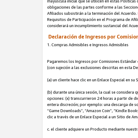
mayúscula inicial que se utilicen en estas Política
obligaciones de las partes conforme a las Seccione
Afiliados subsistirán a la terminación del Acuerdo.
Requisitos de Participación en el Programa de Afil
considerará un incumplimiento sustancial del Acu
Declaración de Ingresos por Comision
1. Compras Admisibles e Ingresos Admisibles
Pagaremos los Ingresos por Comisiones Estándar de
(con sujeción a las exclusiones descritas en esta 
(a) un cliente hace clic en un Enlace Especial en su 
(b) durante una única sesión, la cual se considera q
opciones: (x) transcurrieron 24 horas a partir de d
entera discreción; por ejemplo: una descarga de
“Game Downloads”, “Amazon Coin”, “Kindle Books”, 
clic a través de un Enlace Especial a un Sitio de A
c. el cliente adquiere un Producto mediante nuestr