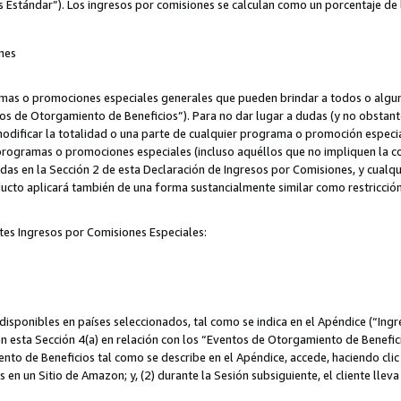
s Estándar”). Los ingresos por comisiones se calculan como un porcentaje de 
nes
as o promociones especiales generales que pueden brindar a todos o alguno
os de Otorgamiento de Beneficios”). Para no dar lugar a dudas (y no obstante
odificar la totalidad o una parte de cualquier programa o promoción especi
 programas o promociones especiales (incluso aquéllos que no impliquen la c
adas en la Sección 2 de esta Declaración de Ingresos por Comisiones, y cualq
ucto aplicará también de una forma sustancialmente similar como restricci
tes Ingresos por Comisiones Especiales:
isponibles en países seleccionados, tal como se indica en el Apéndice (“Ingr
n esta Sección 4(a) en relación con los “Eventos de Otorgamiento de Beneficio
to de Beneficios tal como se describe en el Apéndice, accede, haciendo clic e
s en un Sitio de Amazon; y, (2) durante la Sesión subsiguiente, el cliente lle