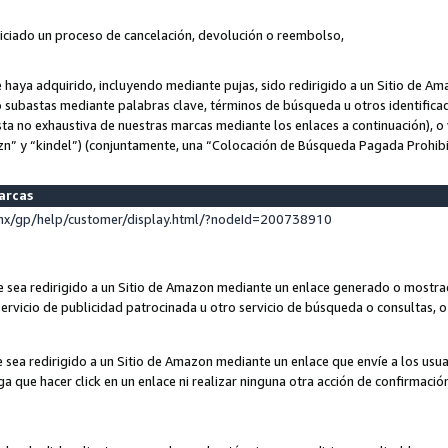
niciado un proceso de cancelación, devolución o reembolso,
ue haya adquirido, incluyendo mediante pujas, sido redirigido a un Sitio de 
o subastas mediante palabras clave, términos de búsqueda u otros identifica
ta no exhaustiva de nuestras marcas mediante los enlaces a continuación), o 
n” y “kindel”) (conjuntamente, una “Colocación de Búsqueda Pagada Prohib
marcas
x/gp/help/customer/display.html/?nodeId=200738910
que sea redirigido a un Sitio de Amazon mediante un enlace generado o most
ervicio de publicidad patrocinada u otro servicio de búsqueda o consultas, o 
e sea redirigido a un Sitio de Amazon mediante un enlace que envíe a los usu
nga que hacer click en un enlace ni realizar ninguna otra acción de confirmació