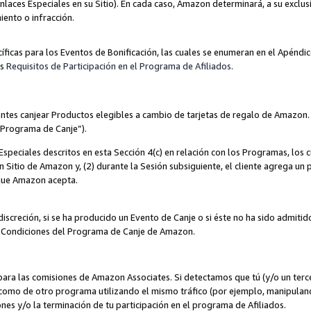
nlaces Especiales en su Sitio). En cada caso, Amazon determinará, a su exclus
iento o infracción.
cíficas para los Eventos de Bonificación, las cuales se enumeran en el Apéndi
os
Requisitos de Participación en el Programa de Afiliados
.
ntes canjear Productos elegibles a cambio de tarjetas de regalo de Amazon.
“Programa de Canje”).
speciales descritos en esta Sección 4(c) en relación con los Programas, los c
 un Sitio de Amazon y, (2) durante la Sesión subsiguiente, el cliente agrega u
 que Amazon acepta.
iscreción, si se ha producido un Evento de Canje o si éste no ha sido admiti
 Condiciones del Programa de Canje de Amazon.
para las comisiones de Amazon Associates. Si detectamos que tú (y/o un ter
como de otro programa utilizando el mismo tráfico (por ejemplo, manipula
es y/o la terminación de tu participación en el programa de Afiliados.