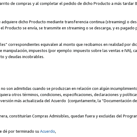
 carrito de compras y al completar el pedido de dicho Producto a más tardar 89
ente adquiere dicho Producto mediante transferencia continua (streaming) o d
, el Producto se envía, se transmite en streaming o se descarga, y es pagado p
bles” correspondientes equivalen al monto que recibamos en realidad por d
 de manipulación, impuestos (por ejemplo: impuesto sobre las ventas e IVA), ca
ito y deudas incobrables.
 no son admitidas cuando se produzcan en relación con algún incumplimiento
uiera otros términos, condiciones, especificaciones, declaraciones y políti
la versión más actualizada del Acuerdo (conjuntamente, la “Documentación d
nera, constituirían Compras Admisibles, quedan fuera y excluidas del Progra
se dé por terminado su
Acuerdo
,