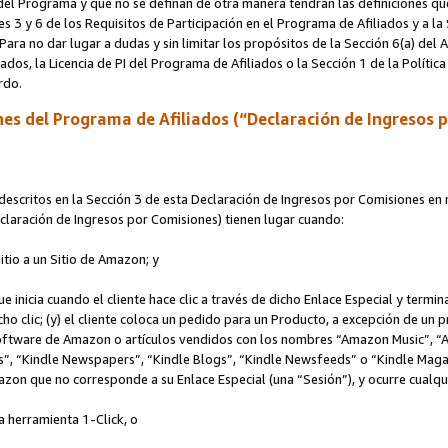
s del Programa y que no se definan de otra manera tendrán las definiciones qu
s 3 y 6 de los Requisitos de Participación en el Programa de Afiliados y a la
 Para no dar lugar a dudas y sin limitar los propósitos de la Sección 6(a) del
iados, la Licencia de PI del Programa de Afiliados o la Sección 1 de la Polít
erdo.
es del Programa de Afiliados (“Declaración de Ingresos 
scritos en la Sección 3 de esta Declaración de Ingresos por Comisiones en r
Declaración de Ingresos por Comisiones) tienen lugar cuando:
Sitio a un Sitio de Amazon; y
ue inicia cuando el cliente hace clic a través de dicho Enlace Especial y termi
icho clic; (y) el cliente coloca un pedido para un Producto, a excepción de u
 software de Amazon o artículos vendidos con los nombres “Amazon Music”, 
“Kindle Newspapers”, “Kindle Blogs”, “Kindle Newsfeeds” o “Kindle Magazine
mazon que no corresponde a su Enlace Especial (una “Sesión”), y ocurre cualqui
a herramienta 1-Click, o