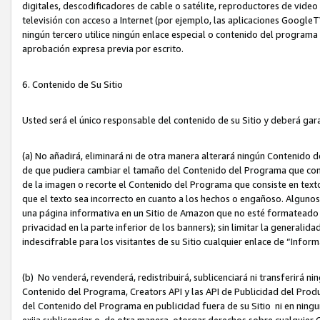
digitales, descodificadores de cable o satélite, reproductores de vide
televisión con acceso a Internet (por ejemplo, las aplicaciones GoogleTV,
ningún tercero utilice ningún enlace especial o contenido del program
aprobación expresa previa por escrito.
6. Contenido de Su Sitio
Usted será el único responsable del contenido de su Sitio y deberá gar
(a) No añadirá, eliminará ni de otra manera alterará ningún Contenido 
de que pudiera cambiar el tamaño del Contenido del Programa que con
de la imagen o recorte el Contenido del Programa que consiste en texto
que el texto sea incorrecto en cuanto a los hechos o engañoso. Alguno
una página informativa en un Sitio de Amazon que no esté formateado c
privacidad en la parte inferior de los banners); sin limitar la generalidad
indescifrable para los visitantes de su Sitio cualquier enlace de “Infor
(b) No venderá, revenderá, redistribuirá, sublicenciará ni transferirá n
Contenido del Programa, Creators API y las API de Publicidad del Product
del Contenido del Programa en publicidad fuera de su Sitio ni en ninguna
exija sublicenciar o, de otra manera, otorgar derechos sobre cualquier