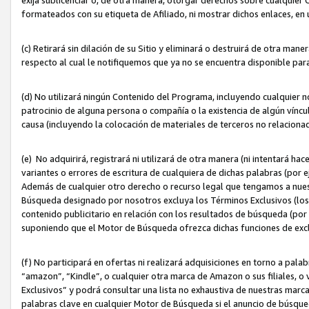
formateados con su etiqueta de Afiliado, ni mostrar dichos enlaces, en u
(c) Retirará sin dilación de su Sitio y eliminará o destruirá de otra m
respecto al cual le notifiquemos que ya no se encuentra disponible par
(d) No utilizará ningún Contenido del Programa, incluyendo cualquier
patrocinio de alguna persona o compañía o la existencia de algún víncul
causa (incluyendo la colocación de materiales de terceros no relacion
(e) No adquirirá, registrará ni utilizará de otra manera (ni intentará h
variantes o errores de escritura de cualquiera de dichas palabras (po
Además de cualquier otro derecho o recurso legal que tengamos a nuest
Búsqueda designado por nosotros excluya los Términos Exclusivos (los c
contenido publicitario en relación con los resultados de búsqueda (por 
suponiendo que el Motor de Búsqueda ofrezca dichas funciones de exc
(f) No participará en ofertas ni realizará adquisiciones en torno a pala
“amazon”, “Kindle”, o cualquier otra marca de Amazon o sus filiales, o 
Exclusivos” y podrá consultar una lista no exhaustiva de nuestras marc
palabras clave en cualquier Motor de Búsqueda si el anuncio de búsqu