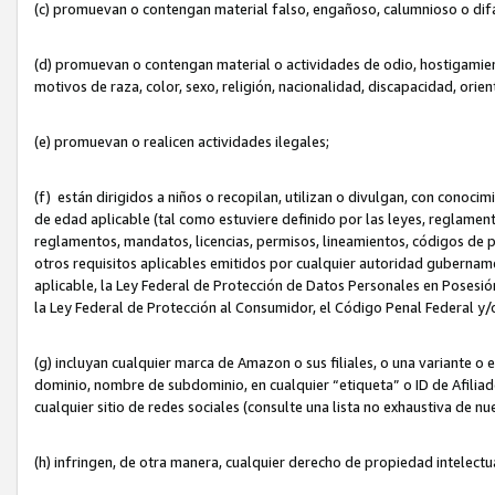
(c) promuevan o contengan material falso, engañoso, calumnioso o dif
(d) promuevan o contengan material o actividades de odio, hostigamient
motivos de raza, color, sexo, religión, nacionalidad, discapacidad, orien
(e) promuevan o realicen actividades ilegales;
(f) están dirigidos a niños o recopilan, utilizan o divulgan, con cono
de edad aplicable (tal como estuviere definido por las leyes, reglament
reglamentos, mandatos, licencias, permisos, lineamientos, códigos de pr
otros requisitos aplicables emitidos por cualquier autoridad gubername
aplicable, la Ley Federal de Protección de Datos Personales en Posesión
la Ley Federal de Protección al Consumidor, el Código Penal Federal y
(g) incluyan cualquier marca de Amazon o sus filiales, o una variante o
dominio, nombre de subdominio, en cualquier “etiqueta” o ID de Afilia
cualquier sitio de redes sociales (consulte una lista no exhaustiva de 
(h) infringen, de otra manera, cualquier derecho de propiedad intelectu