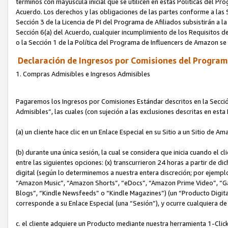
términos con mayúscula inicial que se utilicen en estas Políticas del Pr
Acuerdo. Los derechos y las obligaciones de las partes conforme a las S
Sección 3 de la Licencia de PI del Programa de Afiliados subsistirán a l
Sección 6(a) del Acuerdo, cualquier incumplimiento de los Requisitos de
o la Sección 1 de la Política del Programa de Influencers de Amazon se
Declaración de Ingresos por Comisiones del Programa
1. Compras Admisibles e Ingresos Admisibles
Pagaremos los Ingresos por Comisiones Estándar descritos en la Secció
Admisibles”, las cuales (con sujeción a las exclusiones descritas en est
(a) un cliente hace clic en un Enlace Especial en su Sitio a un Sitio de Am
(b) durante una única sesión, la cual se considera que inicia cuando el c
entre las siguientes opciones: (x) transcurrieron 24 horas a partir de di
digital (según lo determinemos a nuestra entera discreción; por ejem
“Amazon Music”, “Amazon Shorts”, “eDocs”, “Amazon Prime Video”, “G
Blogs”, “Kindle Newsfeeds” o “Kindle Magazines”) (un “Producto Digital”)
corresponde a su Enlace Especial (una “Sesión”), y ocurre cualquiera de 
c. el cliente adquiere un Producto mediante nuestra herramienta 1-Click