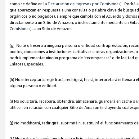
como se define en la
Declaración de Ingresos por Comisiones
). Podrá 
que aparezcan en respuesta a una consulta o palabra clave de búsqueda 
orgánicos o no pagados), siempre que cumpla con el Acuerdo y dichos r
directamente a un Sitio de Amazon, o indirectamente mediante un Enlac
Comisiones
), a un Sitio de Amazon.
(g) No le ofrecerá a ninguna persona o entidad contraprestación, reco
puntos, donaciones a instituciones caritativas u otras organizaciones, o
podrá implementar ningún programa de "recompensas" o de lealtad que i
Enlaces Especiales.
(h) No interceptará, registrará, redirigirá, leerá, interpretará ni llena
alguna persona o entidad.
(i) No solicitará, recabará, obtendrá, almacenará, guardará en caché o 
utilicen en relación con cualquier Sitio de Amazon (incluyendo cualesq
(j) No modificará, redirigirá, suprimirá ni sustituirá el funcionamiento 
(k) No realizará ningún pedido ni participará en otras transacciones de