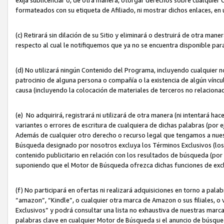
formateados con su etiqueta de Afiliado, ni mostrar dichos enlaces, en u
(c) Retirará sin dilación de su Sitio y eliminará o destruirá de otra m
respecto al cual le notifiquemos que ya no se encuentra disponible par
(d) No utilizará ningún Contenido del Programa, incluyendo cualquier
patrocinio de alguna persona o compañía o la existencia de algún víncul
causa (incluyendo la colocación de materiales de terceros no relacion
(e) No adquirirá, registrará ni utilizará de otra manera (ni intentará h
variantes o errores de escritura de cualquiera de dichas palabras (po
Además de cualquier otro derecho o recurso legal que tengamos a nuest
Búsqueda designado por nosotros excluya los Términos Exclusivos (los c
contenido publicitario en relación con los resultados de búsqueda (por 
suponiendo que el Motor de Búsqueda ofrezca dichas funciones de exc
(f) No participará en ofertas ni realizará adquisiciones en torno a pala
“amazon”, “Kindle”, o cualquier otra marca de Amazon o sus filiales, o 
Exclusivos” y podrá consultar una lista no exhaustiva de nuestras marc
palabras clave en cualquier Motor de Búsqueda si el anuncio de búsqu