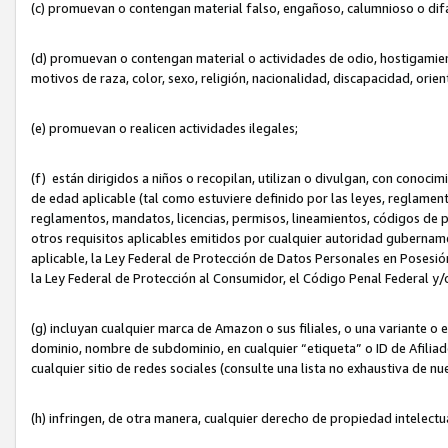
(c) promuevan o contengan material falso, engañoso, calumnioso o dif
(d) promuevan o contengan material o actividades de odio, hostigamient
motivos de raza, color, sexo, religión, nacionalidad, discapacidad, orien
(e) promuevan o realicen actividades ilegales;
(f) están dirigidos a niños o recopilan, utilizan o divulgan, con cono
de edad aplicable (tal como estuviere definido por las leyes, reglament
reglamentos, mandatos, licencias, permisos, lineamientos, códigos de pr
otros requisitos aplicables emitidos por cualquier autoridad gubername
aplicable, la Ley Federal de Protección de Datos Personales en Posesión
la Ley Federal de Protección al Consumidor, el Código Penal Federal y
(g) incluyan cualquier marca de Amazon o sus filiales, o una variante o
dominio, nombre de subdominio, en cualquier “etiqueta” o ID de Afilia
cualquier sitio de redes sociales (consulte una lista no exhaustiva de 
(h) infringen, de otra manera, cualquier derecho de propiedad intelectu