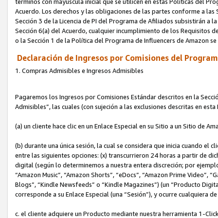
términos con mayúscula inicial que se utilicen en estas Políticas del Pr
Acuerdo. Los derechos y las obligaciones de las partes conforme a las S
Sección 3 de la Licencia de PI del Programa de Afiliados subsistirán a l
Sección 6(a) del Acuerdo, cualquier incumplimiento de los Requisitos de
o la Sección 1 de la Política del Programa de Influencers de Amazon se
Declaración de Ingresos por Comisiones del Programa
1. Compras Admisibles e Ingresos Admisibles
Pagaremos los Ingresos por Comisiones Estándar descritos en la Secció
Admisibles”, las cuales (con sujeción a las exclusiones descritas en est
(a) un cliente hace clic en un Enlace Especial en su Sitio a un Sitio de Am
(b) durante una única sesión, la cual se considera que inicia cuando el c
entre las siguientes opciones: (x) transcurrieron 24 horas a partir de di
digital (según lo determinemos a nuestra entera discreción; por ejem
“Amazon Music”, “Amazon Shorts”, “eDocs”, “Amazon Prime Video”, “G
Blogs”, “Kindle Newsfeeds” o “Kindle Magazines”) (un “Producto Digital”)
corresponde a su Enlace Especial (una “Sesión”), y ocurre cualquiera de 
c. el cliente adquiere un Producto mediante nuestra herramienta 1-Click