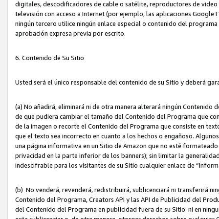
digitales, descodificadores de cable o satélite, reproductores de vide
televisión con acceso a Internet (por ejemplo, las aplicaciones GoogleTV,
ningún tercero utilice ningún enlace especial o contenido del program
aprobación expresa previa por escrito.
6. Contenido de Su Sitio
Usted será el único responsable del contenido de su Sitio y deberá gar
(a) No añadirá, eliminará ni de otra manera alterará ningún Contenido 
de que pudiera cambiar el tamaño del Contenido del Programa que con
de la imagen o recorte el Contenido del Programa que consiste en texto
que el texto sea incorrecto en cuanto a los hechos o engañoso. Alguno
una página informativa en un Sitio de Amazon que no esté formateado c
privacidad en la parte inferior de los banners); sin limitar la generalidad
indescifrable para los visitantes de su Sitio cualquier enlace de “Infor
(b) No venderá, revenderá, redistribuirá, sublicenciará ni transferirá n
Contenido del Programa, Creators API y las API de Publicidad del Product
del Contenido del Programa en publicidad fuera de su Sitio ni en ninguna
exija sublicenciar o, de otra manera, otorgar derechos sobre cualquier