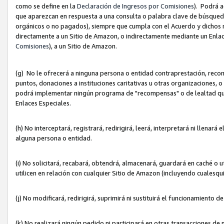
como se define en la
Declaración de Ingresos por Comisiones
). Podrá 
que aparezcan en respuesta a una consulta o palabra clave de búsqueda 
orgánicos o no pagados), siempre que cumpla con el Acuerdo y dichos r
directamente a un Sitio de Amazon, o indirectamente mediante un Enlac
Comisiones
), a un Sitio de Amazon.
(g) No le ofrecerá a ninguna persona o entidad contraprestación, reco
puntos, donaciones a instituciones caritativas u otras organizaciones, o
podrá implementar ningún programa de "recompensas" o de lealtad que i
Enlaces Especiales.
(h) No interceptará, registrará, redirigirá, leerá, interpretará ni llena
alguna persona o entidad.
(i) No solicitará, recabará, obtendrá, almacenará, guardará en caché o 
utilicen en relación con cualquier Sitio de Amazon (incluyendo cualesq
(j) No modificará, redirigirá, suprimirá ni sustituirá el funcionamiento 
(k) No realizará ningún pedido ni participará en otras transacciones de