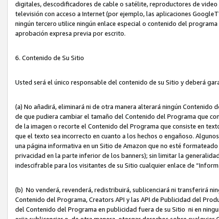
digitales, descodificadores de cable o satélite, reproductores de vide
televisión con acceso a Internet (por ejemplo, las aplicaciones GoogleTV,
ningún tercero utilice ningún enlace especial o contenido del program
aprobación expresa previa por escrito.
6. Contenido de Su Sitio
Usted será el único responsable del contenido de su Sitio y deberá gar
(a) No añadirá, eliminará ni de otra manera alterará ningún Contenido 
de que pudiera cambiar el tamaño del Contenido del Programa que con
de la imagen o recorte el Contenido del Programa que consiste en texto
que el texto sea incorrecto en cuanto a los hechos o engañoso. Alguno
una página informativa en un Sitio de Amazon que no esté formateado c
privacidad en la parte inferior de los banners); sin limitar la generalidad
indescifrable para los visitantes de su Sitio cualquier enlace de “Infor
(b) No venderá, revenderá, redistribuirá, sublicenciará ni transferirá n
Contenido del Programa, Creators API y las API de Publicidad del Product
del Contenido del Programa en publicidad fuera de su Sitio ni en ninguna
exija sublicenciar o, de otra manera, otorgar derechos sobre cualquier