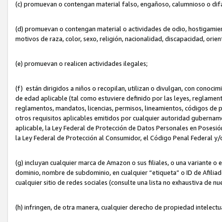
(c) promuevan o contengan material falso, engañoso, calumnioso o dif
(d) promuevan o contengan material o actividades de odio, hostigamient
motivos de raza, color, sexo, religión, nacionalidad, discapacidad, orien
(e) promuevan o realicen actividades ilegales;
(f) están dirigidos a niños o recopilan, utilizan o divulgan, con cono
de edad aplicable (tal como estuviere definido por las leyes, reglament
reglamentos, mandatos, licencias, permisos, lineamientos, códigos de pr
otros requisitos aplicables emitidos por cualquier autoridad gubername
aplicable, la Ley Federal de Protección de Datos Personales en Posesión
la Ley Federal de Protección al Consumidor, el Código Penal Federal y
(g) incluyan cualquier marca de Amazon o sus filiales, o una variante o
dominio, nombre de subdominio, en cualquier “etiqueta” o ID de Afilia
cualquier sitio de redes sociales (consulte una lista no exhaustiva de 
(h) infringen, de otra manera, cualquier derecho de propiedad intelectu