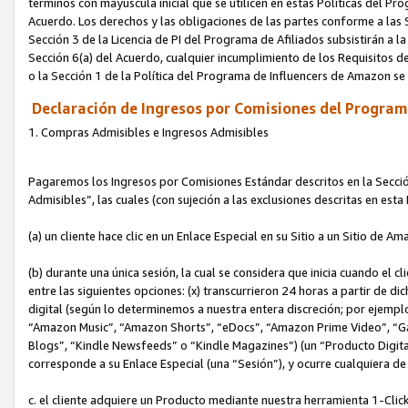
términos con mayúscula inicial que se utilicen en estas Políticas del Pr
Acuerdo. Los derechos y las obligaciones de las partes conforme a las S
Sección 3 de la Licencia de PI del Programa de Afiliados subsistirán a l
Sección 6(a) del Acuerdo, cualquier incumplimiento de los Requisitos de
o la Sección 1 de la Política del Programa de Influencers de Amazon se
Declaración de Ingresos por Comisiones del Programa
1. Compras Admisibles e Ingresos Admisibles
Pagaremos los Ingresos por Comisiones Estándar descritos en la Secció
Admisibles”, las cuales (con sujeción a las exclusiones descritas en est
(a) un cliente hace clic en un Enlace Especial en su Sitio a un Sitio de Am
(b) durante una única sesión, la cual se considera que inicia cuando el c
entre las siguientes opciones: (x) transcurrieron 24 horas a partir de di
digital (según lo determinemos a nuestra entera discreción; por ejem
“Amazon Music”, “Amazon Shorts”, “eDocs”, “Amazon Prime Video”, “G
Blogs”, “Kindle Newsfeeds” o “Kindle Magazines”) (un “Producto Digital”)
corresponde a su Enlace Especial (una “Sesión”), y ocurre cualquiera de 
c. el cliente adquiere un Producto mediante nuestra herramienta 1-Click