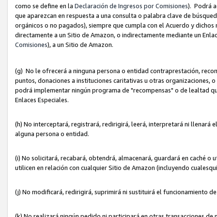
como se define en la
Declaración de Ingresos por Comisiones
). Podrá 
que aparezcan en respuesta a una consulta o palabra clave de búsqueda 
orgánicos o no pagados), siempre que cumpla con el Acuerdo y dichos r
directamente a un Sitio de Amazon, o indirectamente mediante un Enlac
Comisiones
), a un Sitio de Amazon.
(g) No le ofrecerá a ninguna persona o entidad contraprestación, reco
puntos, donaciones a instituciones caritativas u otras organizaciones, o
podrá implementar ningún programa de "recompensas" o de lealtad que i
Enlaces Especiales.
(h) No interceptará, registrará, redirigirá, leerá, interpretará ni llena
alguna persona o entidad.
(i) No solicitará, recabará, obtendrá, almacenará, guardará en caché o 
utilicen en relación con cualquier Sitio de Amazon (incluyendo cualesq
(j) No modificará, redirigirá, suprimirá ni sustituirá el funcionamiento 
(k) No realizará ningún pedido ni participará en otras transacciones de