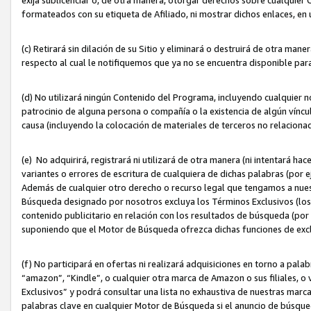
formateados con su etiqueta de Afiliado, ni mostrar dichos enlaces, en u
(c) Retirará sin dilación de su Sitio y eliminará o destruirá de otra m
respecto al cual le notifiquemos que ya no se encuentra disponible par
(d) No utilizará ningún Contenido del Programa, incluyendo cualquier
patrocinio de alguna persona o compañía o la existencia de algún víncul
causa (incluyendo la colocación de materiales de terceros no relacion
(e) No adquirirá, registrará ni utilizará de otra manera (ni intentará h
variantes o errores de escritura de cualquiera de dichas palabras (po
Además de cualquier otro derecho o recurso legal que tengamos a nuest
Búsqueda designado por nosotros excluya los Términos Exclusivos (los c
contenido publicitario en relación con los resultados de búsqueda (por 
suponiendo que el Motor de Búsqueda ofrezca dichas funciones de exc
(f) No participará en ofertas ni realizará adquisiciones en torno a pala
“amazon”, “Kindle”, o cualquier otra marca de Amazon o sus filiales, o 
Exclusivos” y podrá consultar una lista no exhaustiva de nuestras marc
palabras clave en cualquier Motor de Búsqueda si el anuncio de búsqu