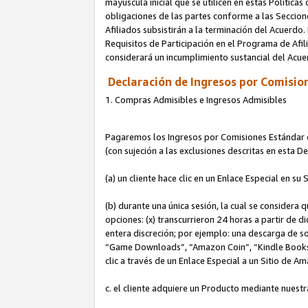
mayúscula inicial que se utilicen en estas Política
obligaciones de las partes conforme a las Seccione
Afiliados subsistirán a la terminación del Acuerdo.
Requisitos de Participación en el Programa de Afil
considerará un incumplimiento sustancial del Acu
Declaración de Ingresos por Comision
1. Compras Admisibles e Ingresos Admisibles
Pagaremos los Ingresos por Comisiones Estándar de
(con sujeción a las exclusiones descritas en esta 
(a) un cliente hace clic en un Enlace Especial en su 
(b) durante una única sesión, la cual se considera q
opciones: (x) transcurrieron 24 horas a partir de d
entera discreción; por ejemplo: una descarga de
“Game Downloads”, “Amazon Coin”, “Kindle Books”, 
clic a través de un Enlace Especial a un Sitio de A
c. el cliente adquiere un Producto mediante nuestr