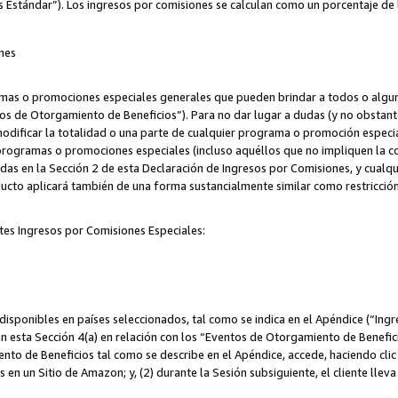
s Estándar”). Los ingresos por comisiones se calculan como un porcentaje de 
nes
as o promociones especiales generales que pueden brindar a todos o alguno
os de Otorgamiento de Beneficios”). Para no dar lugar a dudas (y no obstante
odificar la totalidad o una parte de cualquier programa o promoción especi
 programas o promociones especiales (incluso aquéllos que no impliquen la c
adas en la Sección 2 de esta Declaración de Ingresos por Comisiones, y cualq
ucto aplicará también de una forma sustancialmente similar como restricci
tes Ingresos por Comisiones Especiales:
isponibles en países seleccionados, tal como se indica en el Apéndice (“Ingr
n esta Sección 4(a) en relación con los “Eventos de Otorgamiento de Beneficio
to de Beneficios tal como se describe en el Apéndice, accede, haciendo clic e
s en un Sitio de Amazon; y, (2) durante la Sesión subsiguiente, el cliente lle