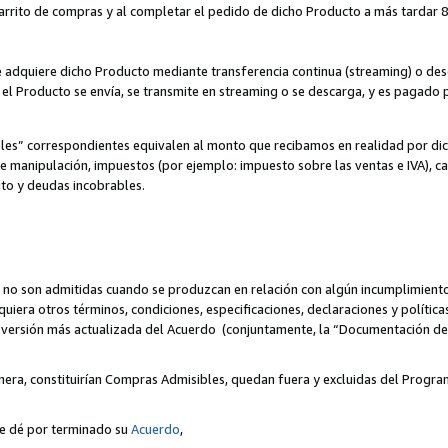
 carrito de compras y al completar el pedido de dicho Producto a más tardar 89
ente adquiere dicho Producto mediante transferencia continua (streaming) o d
, el Producto se envía, se transmite en streaming o se descarga, y es pagado p
bles” correspondientes equivalen al monto que recibamos en realidad por d
 de manipulación, impuestos (por ejemplo: impuesto sobre las ventas e IVA), ca
ito y deudas incobrables.
 no son admitidas cuando se produzcan en relación con algún incumplimiento
uiera otros términos, condiciones, especificaciones, declaraciones y políti
la versión más actualizada del Acuerdo (conjuntamente, la “Documentación d
nera, constituirían Compras Admisibles, quedan fuera y excluidas del Progra
se dé por terminado su
Acuerdo
,