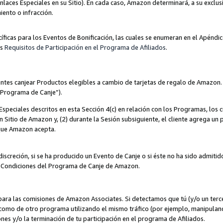
nlaces Especiales en su Sitio). En cada caso, Amazon determinará, a su exclus
iento o infracción.
cíficas para los Eventos de Bonificación, las cuales se enumeran en el Apéndi
os
Requisitos de Participación en el Programa de Afiliados
.
ntes canjear Productos elegibles a cambio de tarjetas de regalo de Amazon.
“Programa de Canje”).
speciales descritos en esta Sección 4(c) en relación con los Programas, los c
 un Sitio de Amazon y, (2) durante la Sesión subsiguiente, el cliente agrega u
 que Amazon acepta.
iscreción, si se ha producido un Evento de Canje o si éste no ha sido admiti
 Condiciones del Programa de Canje de Amazon.
para las comisiones de Amazon Associates. Si detectamos que tú (y/o un ter
como de otro programa utilizando el mismo tráfico (por ejemplo, manipula
es y/o la terminación de tu participación en el programa de Afiliados.