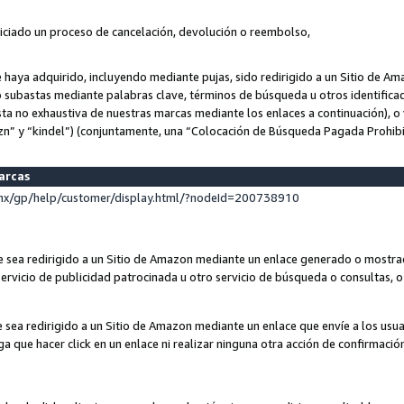
niciado un proceso de cancelación, devolución o reembolso,
ue haya adquirido, incluyendo mediante pujas, sido redirigido a un Sitio de 
o subastas mediante palabras clave, términos de búsqueda u otros identifica
ta no exhaustiva de nuestras marcas mediante los enlaces a continuación), o 
n” y “kindel”) (conjuntamente, una “Colocación de Búsqueda Pagada Prohib
marcas
x/gp/help/customer/display.html/?nodeId=200738910
que sea redirigido a un Sitio de Amazon mediante un enlace generado o most
ervicio de publicidad patrocinada u otro servicio de búsqueda o consultas, o 
e sea redirigido a un Sitio de Amazon mediante un enlace que envíe a los usu
nga que hacer click en un enlace ni realizar ninguna otra acción de confirmació