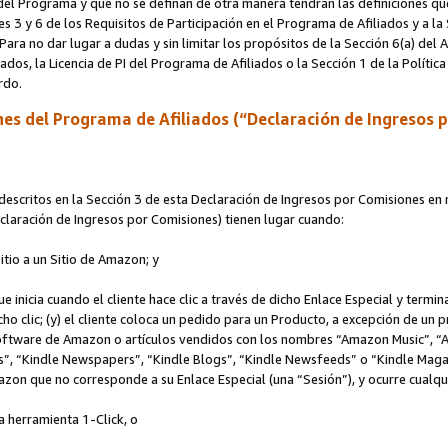
s del Programa y que no se definan de otra manera tendrán las definiciones qu
s 3 y 6 de los Requisitos de Participación en el Programa de Afiliados y a la
 Para no dar lugar a dudas y sin limitar los propósitos de la Sección 6(a) del
iados, la Licencia de PI del Programa de Afiliados o la Sección 1 de la Polít
erdo.
es del Programa de Afiliados (“Declaración de Ingresos 
scritos en la Sección 3 de esta Declaración de Ingresos por Comisiones en r
Declaración de Ingresos por Comisiones) tienen lugar cuando:
Sitio a un Sitio de Amazon; y
ue inicia cuando el cliente hace clic a través de dicho Enlace Especial y termi
icho clic; (y) el cliente coloca un pedido para un Producto, a excepción de u
 software de Amazon o artículos vendidos con los nombres “Amazon Music”, 
“Kindle Newspapers”, “Kindle Blogs”, “Kindle Newsfeeds” o “Kindle Magazine
mazon que no corresponde a su Enlace Especial (una “Sesión”), y ocurre cualqui
a herramienta 1-Click, o