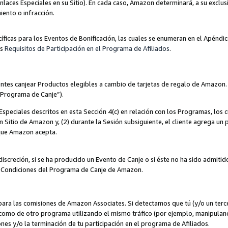
nlaces Especiales en su Sitio). En cada caso, Amazon determinará, a su exclus
iento o infracción.
cíficas para los Eventos de Bonificación, las cuales se enumeran en el Apéndi
os
Requisitos de Participación en el Programa de Afiliados
.
ntes canjear Productos elegibles a cambio de tarjetas de regalo de Amazon.
“Programa de Canje”).
speciales descritos en esta Sección 4(c) en relación con los Programas, los c
 un Sitio de Amazon y, (2) durante la Sesión subsiguiente, el cliente agrega u
 que Amazon acepta.
iscreción, si se ha producido un Evento de Canje o si éste no ha sido admiti
 Condiciones del Programa de Canje de Amazon.
para las comisiones de Amazon Associates. Si detectamos que tú (y/o un ter
como de otro programa utilizando el mismo tráfico (por ejemplo, manipula
es y/o la terminación de tu participación en el programa de Afiliados.