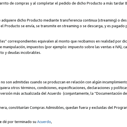
 carrito de compras y al completar el pedido de dicho Producto a más tardar 89
ente adquiere dicho Producto mediante transferencia continua (streaming) o d
, el Producto se envía, se transmite en streaming o se descarga, y es pagado p
bles” correspondientes equivalen al monto que recibamos en realidad por d
 de manipulación, impuestos (por ejemplo: impuesto sobre las ventas e IVA), ca
ito y deudas incobrables.
 no son admitidas cuando se produzcan en relación con algún incumplimiento
uiera otros términos, condiciones, especificaciones, declaraciones y políti
la versión más actualizada del Acuerdo (conjuntamente, la “Documentación d
nera, constituirían Compras Admisibles, quedan fuera y excluidas del Progra
se dé por terminado su
Acuerdo
,