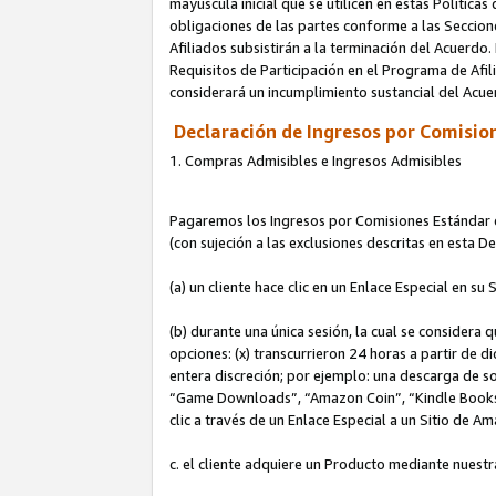
mayúscula inicial que se utilicen en estas Política
obligaciones de las partes conforme a las Seccione
Afiliados subsistirán a la terminación del Acuerdo.
Requisitos de Participación en el Programa de Afil
considerará un incumplimiento sustancial del Acu
Declaración de Ingresos por Comision
1. Compras Admisibles e Ingresos Admisibles
Pagaremos los Ingresos por Comisiones Estándar de
(con sujeción a las exclusiones descritas en esta 
(a) un cliente hace clic en un Enlace Especial en su 
(b) durante una única sesión, la cual se considera q
opciones: (x) transcurrieron 24 horas a partir de d
entera discreción; por ejemplo: una descarga de
“Game Downloads”, “Amazon Coin”, “Kindle Books”, 
clic a través de un Enlace Especial a un Sitio de A
c. el cliente adquiere un Producto mediante nuestr