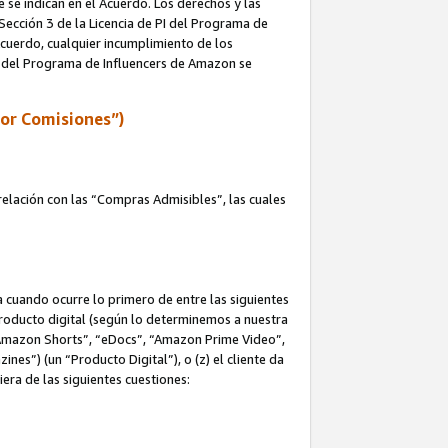
e se indican en el Acuerdo. Los derechos y las
 Sección 3 de la Licencia de PI del Programa de
 Acuerdo, cualquier incumplimiento de los
ica del Programa de Influencers de Amazon se
por Comisiones”)
elación con las “Compras Admisibles”, las cuales
na cuando ocurre lo primero de entre las siguientes
n producto digital (según lo determinemos a nuestra
“Amazon Shorts”, “eDocs”, “Amazon Prime Video”,
s”) (un “Producto Digital”), o (z) el cliente da
era de las siguientes cuestiones: