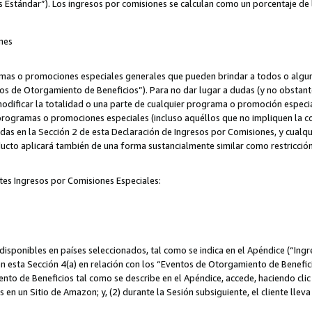
s Estándar”). Los ingresos por comisiones se calculan como un porcentaje de 
nes
as o promociones especiales generales que pueden brindar a todos o alguno
os de Otorgamiento de Beneficios”). Para no dar lugar a dudas (y no obstante
odificar la totalidad o una parte de cualquier programa o promoción especi
 programas o promociones especiales (incluso aquéllos que no impliquen la c
adas en la Sección 2 de esta Declaración de Ingresos por Comisiones, y cualq
ucto aplicará también de una forma sustancialmente similar como restricci
tes Ingresos por Comisiones Especiales:
isponibles en países seleccionados, tal como se indica en el Apéndice (“Ingr
n esta Sección 4(a) en relación con los “Eventos de Otorgamiento de Beneficio
to de Beneficios tal como se describe en el Apéndice, accede, haciendo clic e
s en un Sitio de Amazon; y, (2) durante la Sesión subsiguiente, el cliente lle