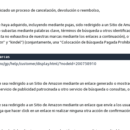
niciado un proceso de cancelación, devolución o reembolso,
ue haya adquirido, incluyendo mediante pujas, sido redirigido a un Sitio de 
o subastas mediante palabras clave, términos de búsqueda u otros identifica
ta no exhaustiva de nuestras marcas mediante los enlaces a continuación), o 
n” y “kindel”) (conjuntamente, una “Colocación de Búsqueda Pagada Prohib
marcas
x/gp/help/customer/display.html/?nodeId=200738910
que sea redirigido a un Sitio de Amazon mediante un enlace generado o most
ervicio de publicidad patrocinada u otro servicio de búsqueda o consultas, o 
e sea redirigido a un Sitio de Amazon mediante un enlace que envíe a los usu
nga que hacer click en un enlace ni realizar ninguna otra acción de confirmació