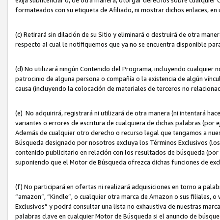
formateados con su etiqueta de Afiliado, ni mostrar dichos enlaces, en u
(c) Retirará sin dilación de su Sitio y eliminará o destruirá de otra m
respecto al cual le notifiquemos que ya no se encuentra disponible par
(d) No utilizará ningún Contenido del Programa, incluyendo cualquier
patrocinio de alguna persona o compañía o la existencia de algún víncul
causa (incluyendo la colocación de materiales de terceros no relacion
(e) No adquirirá, registrará ni utilizará de otra manera (ni intentará h
variantes o errores de escritura de cualquiera de dichas palabras (po
Además de cualquier otro derecho o recurso legal que tengamos a nuest
Búsqueda designado por nosotros excluya los Términos Exclusivos (los c
contenido publicitario en relación con los resultados de búsqueda (por 
suponiendo que el Motor de Búsqueda ofrezca dichas funciones de exc
(f) No participará en ofertas ni realizará adquisiciones en torno a pala
“amazon”, “Kindle”, o cualquier otra marca de Amazon o sus filiales, o 
Exclusivos” y podrá consultar una lista no exhaustiva de nuestras marc
palabras clave en cualquier Motor de Búsqueda si el anuncio de búsqu