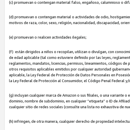
(c) promuevan o contengan material falso, engañoso, calumnioso o dif
(d) promuevan o contengan material o actividades de odio, hostigamient
motivos de raza, color, sexo, religión, nacionalidad, discapacidad, orien
(e) promuevan o realicen actividades ilegales;
(f) están dirigidos a niños o recopilan, utilizan o divulgan, con cono
de edad aplicable (tal como estuviere definido por las leyes, reglament
reglamentos, mandatos, licencias, permisos, lineamientos, códigos de pr
otros requisitos aplicables emitidos por cualquier autoridad gubername
aplicable, la Ley Federal de Protección de Datos Personales en Posesión
la Ley Federal de Protección al Consumidor, el Código Penal Federal y
(g) incluyan cualquier marca de Amazon o sus filiales, o una variante o
dominio, nombre de subdominio, en cualquier “etiqueta” o ID de Afilia
cualquier sitio de redes sociales (consulte una lista no exhaustiva de 
(h) infringen, de otra manera, cualquier derecho de propiedad intelectu