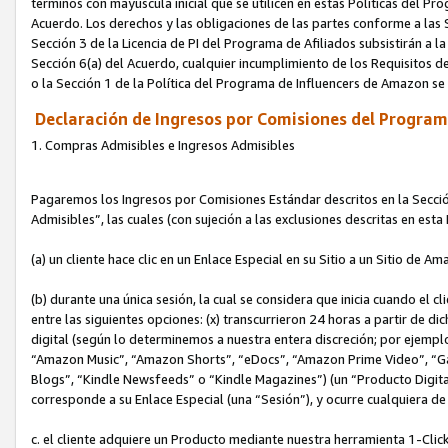
términos con mayúscula inicial que se utilicen en estas Políticas del Pr
Acuerdo. Los derechos y las obligaciones de las partes conforme a las S
Sección 3 de la Licencia de PI del Programa de Afiliados subsistirán a l
Sección 6(a) del Acuerdo, cualquier incumplimiento de los Requisitos de
o la Sección 1 de la Política del Programa de Influencers de Amazon se
Declaración de Ingresos por Comisiones del Programa
1. Compras Admisibles e Ingresos Admisibles
Pagaremos los Ingresos por Comisiones Estándar descritos en la Secció
Admisibles”, las cuales (con sujeción a las exclusiones descritas en est
(a) un cliente hace clic en un Enlace Especial en su Sitio a un Sitio de Am
(b) durante una única sesión, la cual se considera que inicia cuando el c
entre las siguientes opciones: (x) transcurrieron 24 horas a partir de di
digital (según lo determinemos a nuestra entera discreción; por ejem
“Amazon Music”, “Amazon Shorts”, “eDocs”, “Amazon Prime Video”, “G
Blogs”, “Kindle Newsfeeds” o “Kindle Magazines”) (un “Producto Digital”)
corresponde a su Enlace Especial (una “Sesión”), y ocurre cualquiera de 
c. el cliente adquiere un Producto mediante nuestra herramienta 1-Click