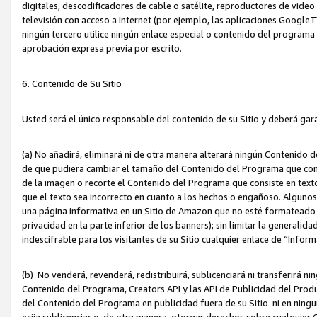
digitales, descodificadores de cable o satélite, reproductores de vide
televisión con acceso a Internet (por ejemplo, las aplicaciones GoogleTV,
ningún tercero utilice ningún enlace especial o contenido del program
aprobación expresa previa por escrito.
6. Contenido de Su Sitio
Usted será el único responsable del contenido de su Sitio y deberá gar
(a) No añadirá, eliminará ni de otra manera alterará ningún Contenido 
de que pudiera cambiar el tamaño del Contenido del Programa que con
de la imagen o recorte el Contenido del Programa que consiste en texto
que el texto sea incorrecto en cuanto a los hechos o engañoso. Alguno
una página informativa en un Sitio de Amazon que no esté formateado c
privacidad en la parte inferior de los banners); sin limitar la generalidad
indescifrable para los visitantes de su Sitio cualquier enlace de “Infor
(b) No venderá, revenderá, redistribuirá, sublicenciará ni transferirá n
Contenido del Programa, Creators API y las API de Publicidad del Product
del Contenido del Programa en publicidad fuera de su Sitio ni en ninguna
exija sublicenciar o, de otra manera, otorgar derechos sobre cualquier