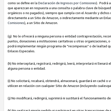
como se define en la
Declaración de Ingresos por Comisiones
). Podrá 
que aparezcan en respuesta a una consulta o palabra clave de búsqueda 
orgánicos o no pagados), siempre que cumpla con el Acuerdo y dichos r
directamente a un Sitio de Amazon, o indirectamente mediante un Enlac
Comisiones
), a un Sitio de Amazon.
(g) No le ofrecerá a ninguna persona o entidad contraprestación, reco
puntos, donaciones a instituciones caritativas u otras organizaciones, o
podrá implementar ningún programa de "recompensas" o de lealtad que i
Enlaces Especiales.
(h) No interceptará, registrará, redirigirá, leerá, interpretará ni llena
alguna persona o entidad.
(i) No solicitará, recabará, obtendrá, almacenará, guardará en caché o 
utilicen en relación con cualquier Sitio de Amazon (incluyendo cualesq
(j) No modificará, redirigirá, suprimirá ni sustituirá el funcionamiento 
(k) No realizará ningún pedido ni participará en otras transacciones de