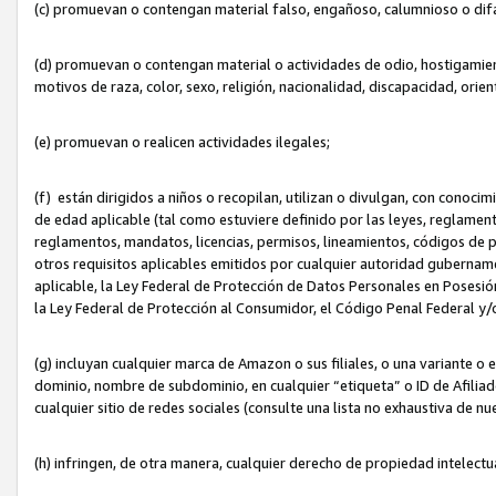
(c) promuevan o contengan material falso, engañoso, calumnioso o dif
(d) promuevan o contengan material o actividades de odio, hostigamient
motivos de raza, color, sexo, religión, nacionalidad, discapacidad, orien
(e) promuevan o realicen actividades ilegales;
(f) están dirigidos a niños o recopilan, utilizan o divulgan, con cono
de edad aplicable (tal como estuviere definido por las leyes, reglament
reglamentos, mandatos, licencias, permisos, lineamientos, códigos de pr
otros requisitos aplicables emitidos por cualquier autoridad gubername
aplicable, la Ley Federal de Protección de Datos Personales en Posesión
la Ley Federal de Protección al Consumidor, el Código Penal Federal y
(g) incluyan cualquier marca de Amazon o sus filiales, o una variante o
dominio, nombre de subdominio, en cualquier “etiqueta” o ID de Afilia
cualquier sitio de redes sociales (consulte una lista no exhaustiva de 
(h) infringen, de otra manera, cualquier derecho de propiedad intelectu