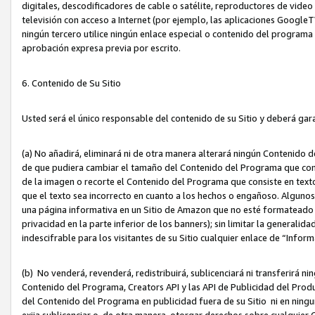
digitales, descodificadores de cable o satélite, reproductores de vide
televisión con acceso a Internet (por ejemplo, las aplicaciones GoogleTV,
ningún tercero utilice ningún enlace especial o contenido del program
aprobación expresa previa por escrito.
6. Contenido de Su Sitio
Usted será el único responsable del contenido de su Sitio y deberá gar
(a) No añadirá, eliminará ni de otra manera alterará ningún Contenido 
de que pudiera cambiar el tamaño del Contenido del Programa que con
de la imagen o recorte el Contenido del Programa que consiste en texto
que el texto sea incorrecto en cuanto a los hechos o engañoso. Alguno
una página informativa en un Sitio de Amazon que no esté formateado c
privacidad en la parte inferior de los banners); sin limitar la generalidad
indescifrable para los visitantes de su Sitio cualquier enlace de “Infor
(b) No venderá, revenderá, redistribuirá, sublicenciará ni transferirá n
Contenido del Programa, Creators API y las API de Publicidad del Product
del Contenido del Programa en publicidad fuera de su Sitio ni en ninguna
exija sublicenciar o, de otra manera, otorgar derechos sobre cualquier