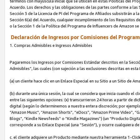
términos con mayúscula inicial que se utilicen en estas Políticas del Pr
Acuerdo. Los derechos y las obligaciones de las partes conforme a las S
Sección 3 de la Licencia de PI del Programa de Afiliados subsistirán a l
Sección 6(a) del Acuerdo, cualquier incumplimiento de los Requisitos de
o la Sección 1 de la Política del Programa de Influencers de Amazon se
Declaración de Ingresos por Comisiones del Programa
1. Compras Admisibles e Ingresos Admisibles
Pagaremos los Ingresos por Comisiones Estándar descritos en la Secció
Admisibles”, las cuales (con sujeción a las exclusiones descritas en est
(a) un cliente hace clic en un Enlace Especial en su Sitio a un Sitio de Am
(b) durante una única sesión, la cual se considera que inicia cuando el c
entre las siguientes opciones: (x) transcurrieron 24 horas a partir de di
digital (según lo determinemos a nuestra entera discreción; por ejem
“Amazon Music”, “Amazon Shorts”, “eDocs”, “Amazon Prime Video”, “G
Blogs”, “Kindle Newsfeeds” o “Kindle Magazines”) (un “Producto Digital”)
corresponde a su Enlace Especial (una “Sesión”), y ocurre cualquiera de 
c. el cliente adquiere un Producto mediante nuestra herramienta 1-Click