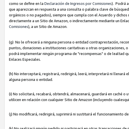
como se define en la
Declaración de Ingresos por Comisiones
). Podrá 
que aparezcan en respuesta a una consulta o palabra clave de búsqueda 
orgánicos o no pagados), siempre que cumpla con el Acuerdo y dichos r
directamente a un Sitio de Amazon, o indirectamente mediante un Enlac
Comisiones
), a un Sitio de Amazon.
(g) No le ofrecerá a ninguna persona o entidad contraprestación, reco
puntos, donaciones a instituciones caritativas u otras organizaciones, o
podrá implementar ningún programa de "recompensas" o de lealtad que i
Enlaces Especiales.
(h) No interceptará, registrará, redirigirá, leerá, interpretará ni llena
alguna persona o entidad.
(i) No solicitará, recabará, obtendrá, almacenará, guardará en caché o 
utilicen en relación con cualquier Sitio de Amazon (incluyendo cualesq
(j) No modificará, redirigirá, suprimirá ni sustituirá el funcionamiento 
(k) No realizará ningún pedido ni participará en otras transacciones de