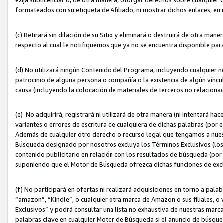
formateados con su etiqueta de Afiliado, ni mostrar dichos enlaces, en u
(c) Retirará sin dilación de su Sitio y eliminará o destruirá de otra m
respecto al cual le notifiquemos que ya no se encuentra disponible par
(d) No utilizará ningún Contenido del Programa, incluyendo cualquier
patrocinio de alguna persona o compañía o la existencia de algún víncul
causa (incluyendo la colocación de materiales de terceros no relacion
(e) No adquirirá, registrará ni utilizará de otra manera (ni intentará h
variantes o errores de escritura de cualquiera de dichas palabras (po
Además de cualquier otro derecho o recurso legal que tengamos a nuest
Búsqueda designado por nosotros excluya los Términos Exclusivos (los c
contenido publicitario en relación con los resultados de búsqueda (por 
suponiendo que el Motor de Búsqueda ofrezca dichas funciones de exc
(f) No participará en ofertas ni realizará adquisiciones en torno a pala
“amazon”, “Kindle”, o cualquier otra marca de Amazon o sus filiales, o 
Exclusivos” y podrá consultar una lista no exhaustiva de nuestras marc
palabras clave en cualquier Motor de Búsqueda si el anuncio de búsqu