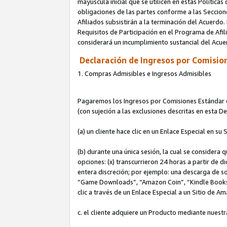
mayúscula inicial que se utilicen en estas Política
obligaciones de las partes conforme a las Seccione
Afiliados subsistirán a la terminación del Acuerdo.
Requisitos de Participación en el Programa de Afil
considerará un incumplimiento sustancial del Acu
Declaración de Ingresos por Comision
1. Compras Admisibles e Ingresos Admisibles
Pagaremos los Ingresos por Comisiones Estándar de
(con sujeción a las exclusiones descritas en esta 
(a) un cliente hace clic en un Enlace Especial en su 
(b) durante una única sesión, la cual se considera q
opciones: (x) transcurrieron 24 horas a partir de d
entera discreción; por ejemplo: una descarga de
“Game Downloads”, “Amazon Coin”, “Kindle Books”, 
clic a través de un Enlace Especial a un Sitio de A
c. el cliente adquiere un Producto mediante nuestr