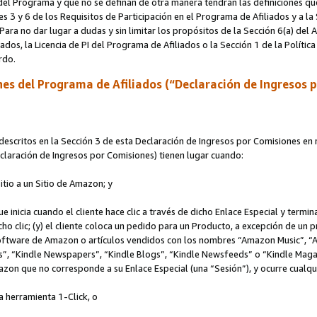
s del Programa y que no se definan de otra manera tendrán las definiciones qu
s 3 y 6 de los Requisitos de Participación en el Programa de Afiliados y a la
 Para no dar lugar a dudas y sin limitar los propósitos de la Sección 6(a) del
iados, la Licencia de PI del Programa de Afiliados o la Sección 1 de la Polít
erdo.
es del Programa de Afiliados (“Declaración de Ingresos 
scritos en la Sección 3 de esta Declaración de Ingresos por Comisiones en r
Declaración de Ingresos por Comisiones) tienen lugar cuando:
Sitio a un Sitio de Amazon; y
ue inicia cuando el cliente hace clic a través de dicho Enlace Especial y termi
icho clic; (y) el cliente coloca un pedido para un Producto, a excepción de u
 software de Amazon o artículos vendidos con los nombres “Amazon Music”, 
“Kindle Newspapers”, “Kindle Blogs”, “Kindle Newsfeeds” o “Kindle Magazine
mazon que no corresponde a su Enlace Especial (una “Sesión”), y ocurre cualqui
a herramienta 1-Click, o