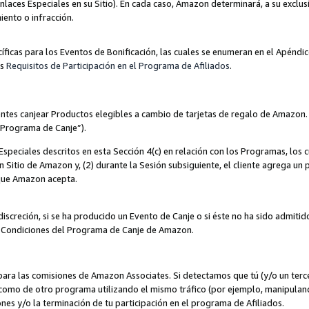
nlaces Especiales en su Sitio). En cada caso, Amazon determinará, a su exclus
iento o infracción.
cíficas para los Eventos de Bonificación, las cuales se enumeran en el Apéndi
os
Requisitos de Participación en el Programa de Afiliados
.
ntes canjear Productos elegibles a cambio de tarjetas de regalo de Amazon.
“Programa de Canje”).
speciales descritos en esta Sección 4(c) en relación con los Programas, los c
 un Sitio de Amazon y, (2) durante la Sesión subsiguiente, el cliente agrega u
 que Amazon acepta.
iscreción, si se ha producido un Evento de Canje o si éste no ha sido admiti
 Condiciones del Programa de Canje de Amazon.
para las comisiones de Amazon Associates. Si detectamos que tú (y/o un ter
como de otro programa utilizando el mismo tráfico (por ejemplo, manipula
es y/o la terminación de tu participación en el programa de Afiliados.