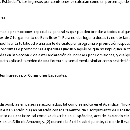
s Estándar”). Los ingresos por comisiones se calculan como un porcentaje de 
nes
as o promociones especiales generales que pueden brindar a todos o alguno
os de Otorgamiento de Beneficios”). Para no dar lugar a dudas (y no obstante
odificar la totalidad o una parte de cualquier programa o promoción especi
 programas o promociones especiales (incluso aquéllos que no impliquen la c
adas en la Sección 2 de esta Declaración de Ingresos por Comisiones, y cualq
ucto aplicará también de una forma sustancialmente similar como restricci
tes Ingresos por Comisiones Especiales:
isponibles en países seleccionados, tal como se indica en el Apéndice (“Ingr
n esta Sección 4(a) en relación con los “Eventos de Otorgamiento de Beneficio
to de Beneficios tal como se describe en el Apéndice, accede, haciendo clic e
s en un Sitio de Amazon; y, (2) durante la Sesión subsiguiente, el cliente lle