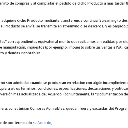
 carrito de compras y al completar el pedido de dicho Producto a más tardar 89
ente adquiere dicho Producto mediante transferencia continua (streaming) o d
, el Producto se envía, se transmite en streaming o se descarga, y es pagado p
bles” correspondientes equivalen al monto que recibamos en realidad por d
 de manipulación, impuestos (por ejemplo: impuesto sobre las ventas e IVA), ca
ito y deudas incobrables.
 no son admitidas cuando se produzcan en relación con algún incumplimiento
uiera otros términos, condiciones, especificaciones, declaraciones y políti
la versión más actualizada del Acuerdo (conjuntamente, la “Documentación d
nera, constituirían Compras Admisibles, quedan fuera y excluidas del Progra
se dé por terminado su
Acuerdo
,