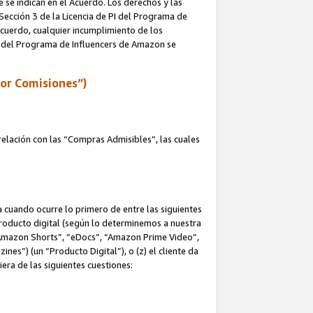
e se indican en el Acuerdo. Los derechos y las
 Sección 3 de la Licencia de PI del Programa de
 Acuerdo, cualquier incumplimiento de los
ica del Programa de Influencers de Amazon se
por Comisiones”)
elación con las “Compras Admisibles”, las cuales
na cuando ocurre lo primero de entre las siguientes
n producto digital (según lo determinemos a nuestra
“Amazon Shorts”, “eDocs”, “Amazon Prime Video”,
s”) (un “Producto Digital”), o (z) el cliente da
era de las siguientes cuestiones: