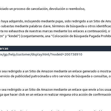
niciado un proceso de cancelación, devolución o reembolso,
ue haya adquirido, incluyendo mediante pujas, sido redirigido a un Sitio de 
o subastas mediante palabras clave, términos de búsqueda u otros identifica
ta no exhaustiva de nuestras marcas mediante los enlaces a continuación), o 
n” y “kindel”) (conjuntamente, una “Colocación de Búsqueda Pagada Prohib
marcas
x/gp/help/customer/display.html/?nodeId=200738910
que sea redirigido a un Sitio de Amazon mediante un enlace generado o most
ervicio de publicidad patrocinada u otro servicio de búsqueda o consultas, o 
e sea redirigido a un Sitio de Amazon mediante un enlace que envíe a los usu
nga que hacer click en un enlace ni realizar ninguna otra acción de confirmació