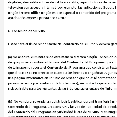
digitales, descodificadores de cable o satélite, reproductores de vide
televisión con acceso a Internet (por ejemplo, las aplicaciones GoogleTV,
ningún tercero utilice ningún enlace especial o contenido del program
aprobación expresa previa por escrito.
6. Contenido de Su Sitio
Usted será el único responsable del contenido de su Sitio y deberá gar
(a) No añadirá, eliminará ni de otra manera alterará ningún Contenido 
de que pudiera cambiar el tamaño del Contenido del Programa que con
de la imagen o recorte el Contenido del Programa que consiste en texto
que el texto sea incorrecto en cuanto a los hechos o engañoso. Alguno
una página informativa en un Sitio de Amazon que no esté formateado c
privacidad en la parte inferior de los banners); sin limitar la generalidad
indescifrable para los visitantes de su Sitio cualquier enlace de “Infor
(b) No venderá, revenderá, redistribuirá, sublicenciará ni transferirá n
Contenido del Programa, Creators API y las API de Publicidad del Product
del Contenido del Programa en publicidad fuera de su Sitio ni en ninguna
exija sublicenciar o, de otra manera, otorgar derechos sobre cualquier