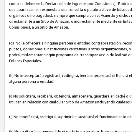
como se define en la
Declaración de Ingresos por Comisiones
). Podrá 
que aparezcan en respuesta a una consulta o palabra clave de búsqueda 
orgánicos o no pagados), siempre que cumpla con el Acuerdo y dichos r
directamente a un Sitio de Amazon, o indirectamente mediante un Enlac
Comisiones
), a un Sitio de Amazon.
(g) No le ofrecerá a ninguna persona o entidad contraprestación, reco
puntos, donaciones a instituciones caritativas u otras organizaciones, o
podrá implementar ningún programa de "recompensas" o de lealtad que i
Enlaces Especiales.
(h) No interceptará, registrará, redirigirá, leerá, interpretará ni llena
alguna persona o entidad.
(i) No solicitará, recabará, obtendrá, almacenará, guardará en caché o 
utilicen en relación con cualquier Sitio de Amazon (incluyendo cualesq
(j) No modificará, redirigirá, suprimirá ni sustituirá el funcionamiento 
(k) No realizará ningún pedido ni participará en otras transacciones de