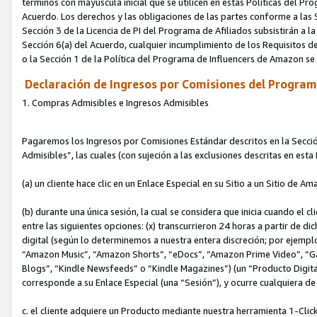
términos con mayúscula inicial que se utilicen en estas Políticas del Pr
Acuerdo. Los derechos y las obligaciones de las partes conforme a las S
Sección 3 de la Licencia de PI del Programa de Afiliados subsistirán a l
Sección 6(a) del Acuerdo, cualquier incumplimiento de los Requisitos de
o la Sección 1 de la Política del Programa de Influencers de Amazon se
Declaración de Ingresos por Comisiones del Programa
1. Compras Admisibles e Ingresos Admisibles
Pagaremos los Ingresos por Comisiones Estándar descritos en la Secció
Admisibles”, las cuales (con sujeción a las exclusiones descritas en est
(a) un cliente hace clic en un Enlace Especial en su Sitio a un Sitio de Am
(b) durante una única sesión, la cual se considera que inicia cuando el c
entre las siguientes opciones: (x) transcurrieron 24 horas a partir de di
digital (según lo determinemos a nuestra entera discreción; por ejem
“Amazon Music”, “Amazon Shorts”, “eDocs”, “Amazon Prime Video”, “G
Blogs”, “Kindle Newsfeeds” o “Kindle Magazines”) (un “Producto Digital”)
corresponde a su Enlace Especial (una “Sesión”), y ocurre cualquiera de 
c. el cliente adquiere un Producto mediante nuestra herramienta 1-Click