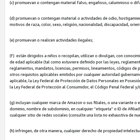
(c) promuevan o contengan material falso, engañoso, calumnioso o dif
(d) promuevan o contengan material o actividades de odio, hostigamient
motivos de raza, color, sexo, religión, nacionalidad, discapacidad, orien
(e) promuevan o realicen actividades ilegales;
(f) están dirigidos a niños o recopilan, utilizan o divulgan, con cono
de edad aplicable (tal como estuviere definido por las leyes, reglament
reglamentos, mandatos, licencias, permisos, lineamientos, códigos de pr
otros requisitos aplicables emitidos por cualquier autoridad gubername
aplicable, la Ley Federal de Protección de Datos Personales en Posesión
la Ley Federal de Protección al Consumidor, el Código Penal Federal y
(g) incluyan cualquier marca de Amazon o sus filiales, o una variante o
dominio, nombre de subdominio, en cualquier “etiqueta” o ID de Afilia
cualquier sitio de redes sociales (consulte una lista no exhaustiva de 
(h) infringen, de otra manera, cualquier derecho de propiedad intelectu