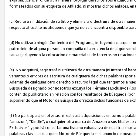
formateados con su etiqueta de Afiliado, ni mostrar dichos enlaces, en u
(c) Retirará sin dilación de su Sitio y eliminará o destruirá de otra m
respecto al cual le notifiquemos que ya no se encuentra disponible par
(d) No utilizará ningún Contenido del Programa, incluyendo cualquier
patrocinio de alguna persona o compañía o la existencia de algún víncul
causa (incluyendo la colocación de materiales de terceros no relacion
(e) No adquirirá, registrará ni utilizará de otra manera (ni intentará h
variantes o errores de escritura de cualquiera de dichas palabras (po
Además de cualquier otro derecho o recurso legal que tengamos a nuest
Búsqueda designado por nosotros excluya los Términos Exclusivos (los c
contenido publicitario en relación con los resultados de búsqueda (por 
suponiendo que el Motor de Búsqueda ofrezca dichas funciones de exc
(f) No participará en ofertas ni realizará adquisiciones en torno a pala
“amazon”, “Kindle”, o cualquier otra marca de Amazon o sus filiales, o 
Exclusivos” y podrá consultar una lista no exhaustiva de nuestras marc
palabras clave en cualquier Motor de Búsqueda si el anuncio de búsqu