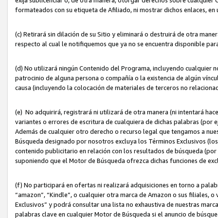
formateados con su etiqueta de Afiliado, ni mostrar dichos enlaces, en u
(c) Retirará sin dilación de su Sitio y eliminará o destruirá de otra m
respecto al cual le notifiquemos que ya no se encuentra disponible par
(d) No utilizará ningún Contenido del Programa, incluyendo cualquier
patrocinio de alguna persona o compañía o la existencia de algún víncul
causa (incluyendo la colocación de materiales de terceros no relacion
(e) No adquirirá, registrará ni utilizará de otra manera (ni intentará h
variantes o errores de escritura de cualquiera de dichas palabras (po
Además de cualquier otro derecho o recurso legal que tengamos a nuest
Búsqueda designado por nosotros excluya los Términos Exclusivos (los c
contenido publicitario en relación con los resultados de búsqueda (por 
suponiendo que el Motor de Búsqueda ofrezca dichas funciones de exc
(f) No participará en ofertas ni realizará adquisiciones en torno a pala
“amazon”, “Kindle”, o cualquier otra marca de Amazon o sus filiales, o 
Exclusivos” y podrá consultar una lista no exhaustiva de nuestras marc
palabras clave en cualquier Motor de Búsqueda si el anuncio de búsqu