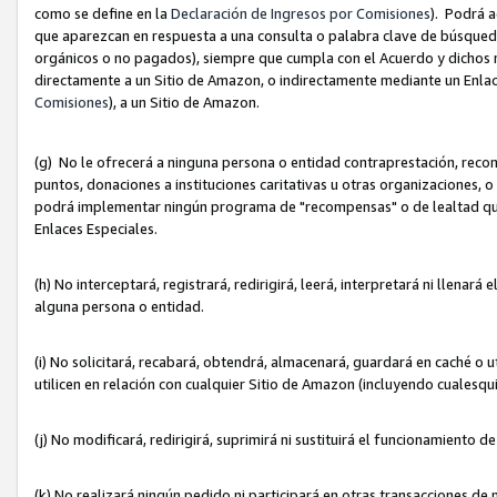
como se define en la
Declaración de Ingresos por Comisiones
). Podrá 
que aparezcan en respuesta a una consulta o palabra clave de búsqueda 
orgánicos o no pagados), siempre que cumpla con el Acuerdo y dichos r
directamente a un Sitio de Amazon, o indirectamente mediante un Enlac
Comisiones
), a un Sitio de Amazon.
(g) No le ofrecerá a ninguna persona o entidad contraprestación, reco
puntos, donaciones a instituciones caritativas u otras organizaciones, o
podrá implementar ningún programa de "recompensas" o de lealtad que i
Enlaces Especiales.
(h) No interceptará, registrará, redirigirá, leerá, interpretará ni llena
alguna persona o entidad.
(i) No solicitará, recabará, obtendrá, almacenará, guardará en caché o 
utilicen en relación con cualquier Sitio de Amazon (incluyendo cualesq
(j) No modificará, redirigirá, suprimirá ni sustituirá el funcionamiento 
(k) No realizará ningún pedido ni participará en otras transacciones de