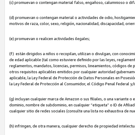
(c) promuevan o contengan material falso, engañoso, calumnioso o dif
(d) promuevan o contengan material o actividades de odio, hostigamient
motivos de raza, color, sexo, religión, nacionalidad, discapacidad, orien
(e) promuevan o realicen actividades ilegales;
(f) están dirigidos a niños o recopilan, utilizan o divulgan, con cono
de edad aplicable (tal como estuviere definido por las leyes, reglament
reglamentos, mandatos, licencias, permisos, lineamientos, códigos de pr
otros requisitos aplicables emitidos por cualquier autoridad gubername
aplicable, la Ley Federal de Protección de Datos Personales en Posesión
la Ley Federal de Protección al Consumidor, el Código Penal Federal y
(g) incluyan cualquier marca de Amazon o sus filiales, o una variante o
dominio, nombre de subdominio, en cualquier “etiqueta” o ID de Afilia
cualquier sitio de redes sociales (consulte una lista no exhaustiva de 
(h) infringen, de otra manera, cualquier derecho de propiedad intelectu