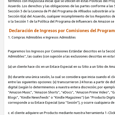
términos con mayúscula inicial que se utilicen en estas Políticas del Pr
Acuerdo. Los derechos y las obligaciones de las partes conforme a las S
Sección 3 de la Licencia de PI del Programa de Afiliados subsistirán a l
Sección 6(a) del Acuerdo, cualquier incumplimiento de los Requisitos de
o la Sección 1 de la Política del Programa de Influencers de Amazon se
Declaración de Ingresos por Comisiones del Programa
1. Compras Admisibles e Ingresos Admisibles
Pagaremos los Ingresos por Comisiones Estándar descritos en la Secció
Admisibles”, las cuales (con sujeción a las exclusiones descritas en est
(a) un cliente hace clic en un Enlace Especial en su Sitio a un Sitio de Am
(b) durante una única sesión, la cual se considera que inicia cuando el c
entre las siguientes opciones: (x) transcurrieron 24 horas a partir de di
digital (según lo determinemos a nuestra entera discreción; por ejem
“Amazon Music”, “Amazon Shorts”, “eDocs”, “Amazon Prime Video”, “G
Blogs”, “Kindle Newsfeeds” o “Kindle Magazines”) (un “Producto Digital”)
corresponde a su Enlace Especial (una “Sesión”), y ocurre cualquiera de 
c. el cliente adquiere un Producto mediante nuestra herramienta 1-Click