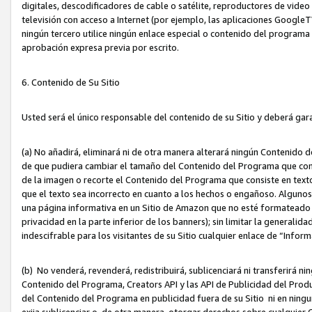
digitales, descodificadores de cable o satélite, reproductores de vide
televisión con acceso a Internet (por ejemplo, las aplicaciones GoogleTV,
ningún tercero utilice ningún enlace especial o contenido del program
aprobación expresa previa por escrito.
6. Contenido de Su Sitio
Usted será el único responsable del contenido de su Sitio y deberá gar
(a) No añadirá, eliminará ni de otra manera alterará ningún Contenido 
de que pudiera cambiar el tamaño del Contenido del Programa que con
de la imagen o recorte el Contenido del Programa que consiste en texto
que el texto sea incorrecto en cuanto a los hechos o engañoso. Alguno
una página informativa en un Sitio de Amazon que no esté formateado c
privacidad en la parte inferior de los banners); sin limitar la generalidad
indescifrable para los visitantes de su Sitio cualquier enlace de “Infor
(b) No venderá, revenderá, redistribuirá, sublicenciará ni transferirá n
Contenido del Programa, Creators API y las API de Publicidad del Product
del Contenido del Programa en publicidad fuera de su Sitio ni en ninguna
exija sublicenciar o, de otra manera, otorgar derechos sobre cualquier