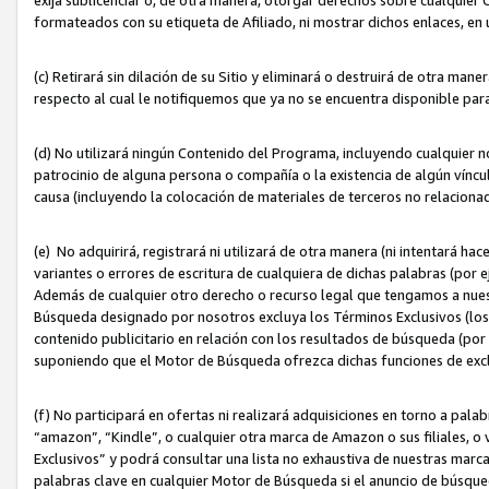
formateados con su etiqueta de Afiliado, ni mostrar dichos enlaces, en u
(c) Retirará sin dilación de su Sitio y eliminará o destruirá de otra m
respecto al cual le notifiquemos que ya no se encuentra disponible par
(d) No utilizará ningún Contenido del Programa, incluyendo cualquier
patrocinio de alguna persona o compañía o la existencia de algún víncul
causa (incluyendo la colocación de materiales de terceros no relacion
(e) No adquirirá, registrará ni utilizará de otra manera (ni intentará h
variantes o errores de escritura de cualquiera de dichas palabras (po
Además de cualquier otro derecho o recurso legal que tengamos a nuest
Búsqueda designado por nosotros excluya los Términos Exclusivos (los c
contenido publicitario en relación con los resultados de búsqueda (por 
suponiendo que el Motor de Búsqueda ofrezca dichas funciones de exc
(f) No participará en ofertas ni realizará adquisiciones en torno a pala
“amazon”, “Kindle”, o cualquier otra marca de Amazon o sus filiales, o 
Exclusivos” y podrá consultar una lista no exhaustiva de nuestras marc
palabras clave en cualquier Motor de Búsqueda si el anuncio de búsqu