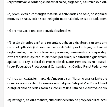
(c) promuevan o contengan material falso, engañoso, calumnioso o dif
(d) promuevan o contengan material o actividades de odio, hostigamient
motivos de raza, color, sexo, religión, nacionalidad, discapacidad, orien
(e) promuevan o realicen actividades ilegales;
(f) están dirigidos a niños o recopilan, utilizan o divulgan, con cono
de edad aplicable (tal como estuviere definido por las leyes, reglament
reglamentos, mandatos, licencias, permisos, lineamientos, códigos de pr
otros requisitos aplicables emitidos por cualquier autoridad gubername
aplicable, la Ley Federal de Protección de Datos Personales en Posesión
la Ley Federal de Protección al Consumidor, el Código Penal Federal y
(g) incluyan cualquier marca de Amazon o sus filiales, o una variante o
dominio, nombre de subdominio, en cualquier “etiqueta” o ID de Afilia
cualquier sitio de redes sociales (consulte una lista no exhaustiva de 
(h) infringen, de otra manera, cualquier derecho de propiedad intelectu