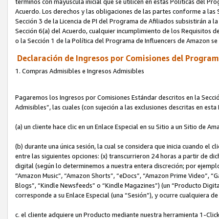
términos con mayúscula inicial que se utilicen en estas Políticas del Pr
Acuerdo. Los derechos y las obligaciones de las partes conforme a las S
Sección 3 de la Licencia de PI del Programa de Afiliados subsistirán a l
Sección 6(a) del Acuerdo, cualquier incumplimiento de los Requisitos de
o la Sección 1 de la Política del Programa de Influencers de Amazon se
Declaración de Ingresos por Comisiones del Programa
1. Compras Admisibles e Ingresos Admisibles
Pagaremos los Ingresos por Comisiones Estándar descritos en la Secció
Admisibles”, las cuales (con sujeción a las exclusiones descritas en est
(a) un cliente hace clic en un Enlace Especial en su Sitio a un Sitio de Am
(b) durante una única sesión, la cual se considera que inicia cuando el c
entre las siguientes opciones: (x) transcurrieron 24 horas a partir de di
digital (según lo determinemos a nuestra entera discreción; por ejem
“Amazon Music”, “Amazon Shorts”, “eDocs”, “Amazon Prime Video”, “G
Blogs”, “Kindle Newsfeeds” o “Kindle Magazines”) (un “Producto Digital”)
corresponde a su Enlace Especial (una “Sesión”), y ocurre cualquiera de 
c. el cliente adquiere un Producto mediante nuestra herramienta 1-Click