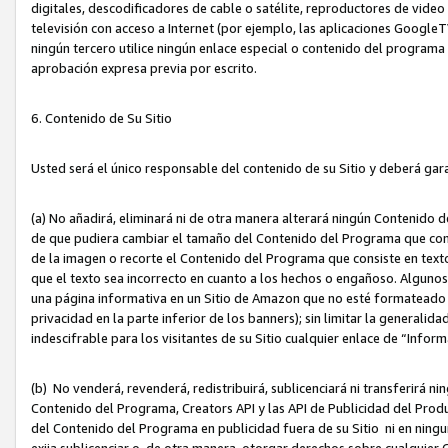
digitales, descodificadores de cable o satélite, reproductores de vide
televisión con acceso a Internet (por ejemplo, las aplicaciones GoogleTV,
ningún tercero utilice ningún enlace especial o contenido del program
aprobación expresa previa por escrito.
6. Contenido de Su Sitio
Usted será el único responsable del contenido de su Sitio y deberá gar
(a) No añadirá, eliminará ni de otra manera alterará ningún Contenido 
de que pudiera cambiar el tamaño del Contenido del Programa que con
de la imagen o recorte el Contenido del Programa que consiste en texto
que el texto sea incorrecto en cuanto a los hechos o engañoso. Alguno
una página informativa en un Sitio de Amazon que no esté formateado c
privacidad en la parte inferior de los banners); sin limitar la generalidad
indescifrable para los visitantes de su Sitio cualquier enlace de “Infor
(b) No venderá, revenderá, redistribuirá, sublicenciará ni transferirá n
Contenido del Programa, Creators API y las API de Publicidad del Product
del Contenido del Programa en publicidad fuera de su Sitio ni en ninguna
exija sublicenciar o, de otra manera, otorgar derechos sobre cualquier