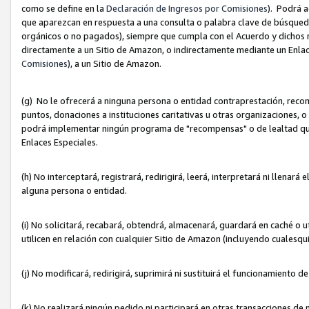
como se define en la
Declaración de Ingresos por Comisiones
). Podrá 
que aparezcan en respuesta a una consulta o palabra clave de búsqueda 
orgánicos o no pagados), siempre que cumpla con el Acuerdo y dichos r
directamente a un Sitio de Amazon, o indirectamente mediante un Enlac
Comisiones
), a un Sitio de Amazon.
(g) No le ofrecerá a ninguna persona o entidad contraprestación, reco
puntos, donaciones a instituciones caritativas u otras organizaciones, o
podrá implementar ningún programa de "recompensas" o de lealtad que i
Enlaces Especiales.
(h) No interceptará, registrará, redirigirá, leerá, interpretará ni llena
alguna persona o entidad.
(i) No solicitará, recabará, obtendrá, almacenará, guardará en caché o 
utilicen en relación con cualquier Sitio de Amazon (incluyendo cualesq
(j) No modificará, redirigirá, suprimirá ni sustituirá el funcionamiento 
(k) No realizará ningún pedido ni participará en otras transacciones de