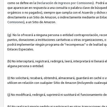
como se define en la
Declaración de Ingresos por Comisiones
). Podrá 
que aparezcan en respuesta a una consulta o palabra clave de búsqueda 
orgánicos o no pagados), siempre que cumpla con el Acuerdo y dichos r
directamente a un Sitio de Amazon, o indirectamente mediante un Enlac
Comisiones
), a un Sitio de Amazon.
(g) No le ofrecerá a ninguna persona o entidad contraprestación, reco
puntos, donaciones a instituciones caritativas u otras organizaciones, o
podrá implementar ningún programa de "recompensas" o de lealtad que i
Enlaces Especiales.
(h) No interceptará, registrará, redirigirá, leerá, interpretará ni llena
alguna persona o entidad.
(i) No solicitará, recabará, obtendrá, almacenará, guardará en caché o 
utilicen en relación con cualquier Sitio de Amazon (incluyendo cualesq
(j) No modificará, redirigirá, suprimirá ni sustituirá el funcionamiento 
(k) No realizará ningún pedido ni participará en otras transacciones de