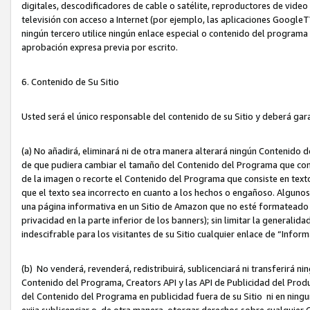
digitales, descodificadores de cable o satélite, reproductores de vide
televisión con acceso a Internet (por ejemplo, las aplicaciones GoogleTV,
ningún tercero utilice ningún enlace especial o contenido del program
aprobación expresa previa por escrito.
6. Contenido de Su Sitio
Usted será el único responsable del contenido de su Sitio y deberá gar
(a) No añadirá, eliminará ni de otra manera alterará ningún Contenido 
de que pudiera cambiar el tamaño del Contenido del Programa que con
de la imagen o recorte el Contenido del Programa que consiste en texto
que el texto sea incorrecto en cuanto a los hechos o engañoso. Alguno
una página informativa en un Sitio de Amazon que no esté formateado c
privacidad en la parte inferior de los banners); sin limitar la generalidad
indescifrable para los visitantes de su Sitio cualquier enlace de “Infor
(b) No venderá, revenderá, redistribuirá, sublicenciará ni transferirá n
Contenido del Programa, Creators API y las API de Publicidad del Product
del Contenido del Programa en publicidad fuera de su Sitio ni en ninguna
exija sublicenciar o, de otra manera, otorgar derechos sobre cualquier