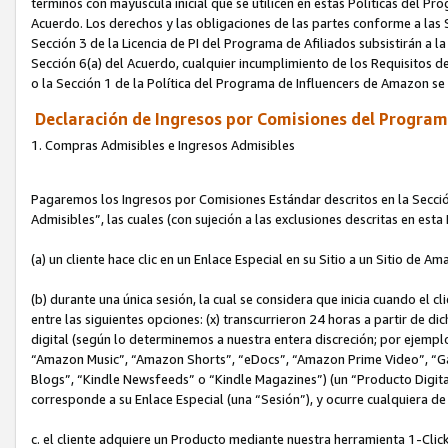
términos con mayúscula inicial que se utilicen en estas Políticas del Pr
Acuerdo. Los derechos y las obligaciones de las partes conforme a las S
Sección 3 de la Licencia de PI del Programa de Afiliados subsistirán a l
Sección 6(a) del Acuerdo, cualquier incumplimiento de los Requisitos de
o la Sección 1 de la Política del Programa de Influencers de Amazon se
Declaración de Ingresos por Comisiones del Programa
1. Compras Admisibles e Ingresos Admisibles
Pagaremos los Ingresos por Comisiones Estándar descritos en la Secció
Admisibles”, las cuales (con sujeción a las exclusiones descritas en est
(a) un cliente hace clic en un Enlace Especial en su Sitio a un Sitio de Am
(b) durante una única sesión, la cual se considera que inicia cuando el c
entre las siguientes opciones: (x) transcurrieron 24 horas a partir de di
digital (según lo determinemos a nuestra entera discreción; por ejem
“Amazon Music”, “Amazon Shorts”, “eDocs”, “Amazon Prime Video”, “G
Blogs”, “Kindle Newsfeeds” o “Kindle Magazines”) (un “Producto Digital”)
corresponde a su Enlace Especial (una “Sesión”), y ocurre cualquiera de 
c. el cliente adquiere un Producto mediante nuestra herramienta 1-Click