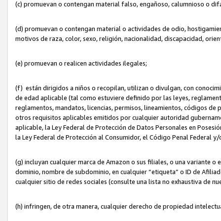
(c) promuevan o contengan material falso, engañoso, calumnioso o dif
(d) promuevan o contengan material o actividades de odio, hostigamient
motivos de raza, color, sexo, religión, nacionalidad, discapacidad, orien
(e) promuevan o realicen actividades ilegales;
(f) están dirigidos a niños o recopilan, utilizan o divulgan, con cono
de edad aplicable (tal como estuviere definido por las leyes, reglament
reglamentos, mandatos, licencias, permisos, lineamientos, códigos de pr
otros requisitos aplicables emitidos por cualquier autoridad gubername
aplicable, la Ley Federal de Protección de Datos Personales en Posesión
la Ley Federal de Protección al Consumidor, el Código Penal Federal y
(g) incluyan cualquier marca de Amazon o sus filiales, o una variante o
dominio, nombre de subdominio, en cualquier “etiqueta” o ID de Afilia
cualquier sitio de redes sociales (consulte una lista no exhaustiva de 
(h) infringen, de otra manera, cualquier derecho de propiedad intelectu