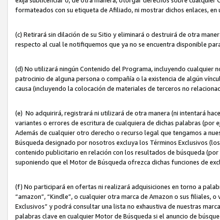
formateados con su etiqueta de Afiliado, ni mostrar dichos enlaces, en u
(c) Retirará sin dilación de su Sitio y eliminará o destruirá de otra m
respecto al cual le notifiquemos que ya no se encuentra disponible par
(d) No utilizará ningún Contenido del Programa, incluyendo cualquier
patrocinio de alguna persona o compañía o la existencia de algún víncul
causa (incluyendo la colocación de materiales de terceros no relacion
(e) No adquirirá, registrará ni utilizará de otra manera (ni intentará h
variantes o errores de escritura de cualquiera de dichas palabras (po
Además de cualquier otro derecho o recurso legal que tengamos a nuest
Búsqueda designado por nosotros excluya los Términos Exclusivos (los c
contenido publicitario en relación con los resultados de búsqueda (por 
suponiendo que el Motor de Búsqueda ofrezca dichas funciones de exc
(f) No participará en ofertas ni realizará adquisiciones en torno a pala
“amazon”, “Kindle”, o cualquier otra marca de Amazon o sus filiales, o 
Exclusivos” y podrá consultar una lista no exhaustiva de nuestras marc
palabras clave en cualquier Motor de Búsqueda si el anuncio de búsqu