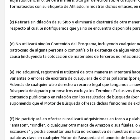
formateados con su etiqueta de Afiliado, ni mostrar dichos enlaces, en u
(c) Retirará sin dilación de su Sitio y eliminará o destruirá de otra m
respecto al cual le notifiquemos que ya no se encuentra disponible par
(d) No utilizará ningún Contenido del Programa, incluyendo cualquier
patrocinio de alguna persona o compañía o la existencia de algún víncul
causa (incluyendo la colocación de materiales de terceros no relacion
(e) No adquirirá, registrará ni utilizará de otra manera (ni intentará h
variantes o errores de escritura de cualquiera de dichas palabras (po
Además de cualquier otro derecho o recurso legal que tengamos a nuest
Búsqueda designado por nosotros excluya los Términos Exclusivos (los c
contenido publicitario en relación con los resultados de búsqueda (por 
suponiendo que el Motor de Búsqueda ofrezca dichas funciones de exc
(f) No participará en ofertas ni realizará adquisiciones en torno a pala
“amazon”, “Kindle”, o cualquier otra marca de Amazon o sus filiales, o 
Exclusivos” y podrá consultar una lista no exhaustiva de nuestras marc
palabras clave en cualquier Motor de Búsqueda si el anuncio de búsqu