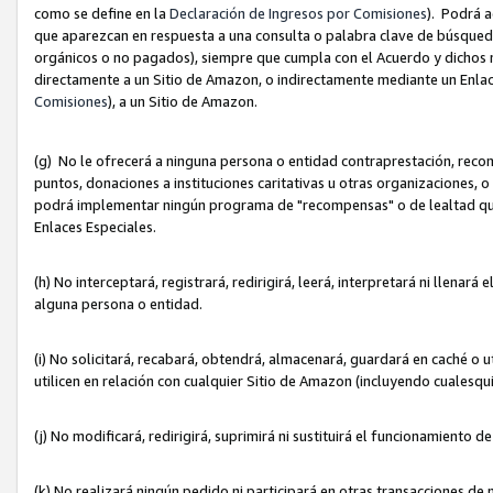
como se define en la
Declaración de Ingresos por Comisiones
). Podrá 
que aparezcan en respuesta a una consulta o palabra clave de búsqueda 
orgánicos o no pagados), siempre que cumpla con el Acuerdo y dichos r
directamente a un Sitio de Amazon, o indirectamente mediante un Enlac
Comisiones
), a un Sitio de Amazon.
(g) No le ofrecerá a ninguna persona o entidad contraprestación, reco
puntos, donaciones a instituciones caritativas u otras organizaciones, o
podrá implementar ningún programa de "recompensas" o de lealtad que i
Enlaces Especiales.
(h) No interceptará, registrará, redirigirá, leerá, interpretará ni llena
alguna persona o entidad.
(i) No solicitará, recabará, obtendrá, almacenará, guardará en caché o 
utilicen en relación con cualquier Sitio de Amazon (incluyendo cualesq
(j) No modificará, redirigirá, suprimirá ni sustituirá el funcionamiento 
(k) No realizará ningún pedido ni participará en otras transacciones de