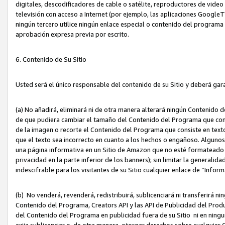
digitales, descodificadores de cable o satélite, reproductores de vide
televisión con acceso a Internet (por ejemplo, las aplicaciones GoogleTV,
ningún tercero utilice ningún enlace especial o contenido del program
aprobación expresa previa por escrito.
6. Contenido de Su Sitio
Usted será el único responsable del contenido de su Sitio y deberá gar
(a) No añadirá, eliminará ni de otra manera alterará ningún Contenido 
de que pudiera cambiar el tamaño del Contenido del Programa que con
de la imagen o recorte el Contenido del Programa que consiste en texto
que el texto sea incorrecto en cuanto a los hechos o engañoso. Alguno
una página informativa en un Sitio de Amazon que no esté formateado c
privacidad en la parte inferior de los banners); sin limitar la generalidad
indescifrable para los visitantes de su Sitio cualquier enlace de “Infor
(b) No venderá, revenderá, redistribuirá, sublicenciará ni transferirá n
Contenido del Programa, Creators API y las API de Publicidad del Product
del Contenido del Programa en publicidad fuera de su Sitio ni en ninguna
exija sublicenciar o, de otra manera, otorgar derechos sobre cualquier