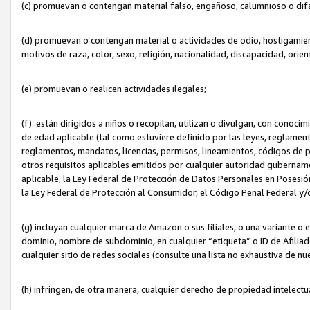
(c) promuevan o contengan material falso, engañoso, calumnioso o dif
(d) promuevan o contengan material o actividades de odio, hostigamient
motivos de raza, color, sexo, religión, nacionalidad, discapacidad, orien
(e) promuevan o realicen actividades ilegales;
(f) están dirigidos a niños o recopilan, utilizan o divulgan, con cono
de edad aplicable (tal como estuviere definido por las leyes, reglament
reglamentos, mandatos, licencias, permisos, lineamientos, códigos de pr
otros requisitos aplicables emitidos por cualquier autoridad gubername
aplicable, la Ley Federal de Protección de Datos Personales en Posesión
la Ley Federal de Protección al Consumidor, el Código Penal Federal y
(g) incluyan cualquier marca de Amazon o sus filiales, o una variante o
dominio, nombre de subdominio, en cualquier “etiqueta” o ID de Afilia
cualquier sitio de redes sociales (consulte una lista no exhaustiva de 
(h) infringen, de otra manera, cualquier derecho de propiedad intelectu