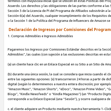
términos con mayúscula inicial que se utilicen en estas Políticas del Pr
Acuerdo. Los derechos y las obligaciones de las partes conforme a las S
Sección 3 de la Licencia de PI del Programa de Afiliados subsistirán a l
Sección 6(a) del Acuerdo, cualquier incumplimiento de los Requisitos de
o la Sección 1 de la Política del Programa de Influencers de Amazon se
Declaración de Ingresos por Comisiones del Programa
1. Compras Admisibles e Ingresos Admisibles
Pagaremos los Ingresos por Comisiones Estándar descritos en la Secció
Admisibles”, las cuales (con sujeción a las exclusiones descritas en est
(a) un cliente hace clic en un Enlace Especial en su Sitio a un Sitio de Am
(b) durante una única sesión, la cual se considera que inicia cuando el c
entre las siguientes opciones: (x) transcurrieron 24 horas a partir de di
digital (según lo determinemos a nuestra entera discreción; por ejem
“Amazon Music”, “Amazon Shorts”, “eDocs”, “Amazon Prime Video”, “G
Blogs”, “Kindle Newsfeeds” o “Kindle Magazines”) (un “Producto Digital”)
corresponde a su Enlace Especial (una “Sesión”), y ocurre cualquiera de 
c. el cliente adquiere un Producto mediante nuestra herramienta 1-Click