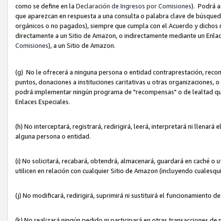
como se define en la
Declaración de Ingresos por Comisiones
). Podrá 
que aparezcan en respuesta a una consulta o palabra clave de búsqueda 
orgánicos o no pagados), siempre que cumpla con el Acuerdo y dichos r
directamente a un Sitio de Amazon, o indirectamente mediante un Enlac
Comisiones
), a un Sitio de Amazon.
(g) No le ofrecerá a ninguna persona o entidad contraprestación, reco
puntos, donaciones a instituciones caritativas u otras organizaciones, o
podrá implementar ningún programa de "recompensas" o de lealtad que i
Enlaces Especiales.
(h) No interceptará, registrará, redirigirá, leerá, interpretará ni llena
alguna persona o entidad.
(i) No solicitará, recabará, obtendrá, almacenará, guardará en caché o 
utilicen en relación con cualquier Sitio de Amazon (incluyendo cualesq
(j) No modificará, redirigirá, suprimirá ni sustituirá el funcionamiento 
(k) No realizará ningún pedido ni participará en otras transacciones de