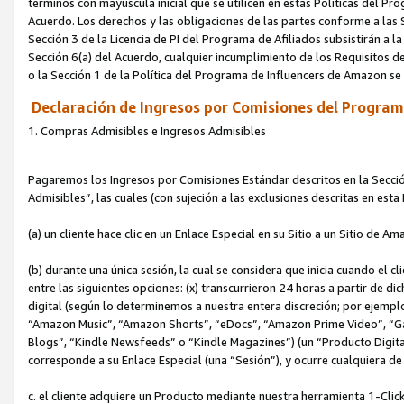
términos con mayúscula inicial que se utilicen en estas Políticas del Pr
Acuerdo. Los derechos y las obligaciones de las partes conforme a las S
Sección 3 de la Licencia de PI del Programa de Afiliados subsistirán a l
Sección 6(a) del Acuerdo, cualquier incumplimiento de los Requisitos de
o la Sección 1 de la Política del Programa de Influencers de Amazon se
Declaración de Ingresos por Comisiones del Programa
1. Compras Admisibles e Ingresos Admisibles
Pagaremos los Ingresos por Comisiones Estándar descritos en la Secció
Admisibles”, las cuales (con sujeción a las exclusiones descritas en est
(a) un cliente hace clic en un Enlace Especial en su Sitio a un Sitio de Am
(b) durante una única sesión, la cual se considera que inicia cuando el c
entre las siguientes opciones: (x) transcurrieron 24 horas a partir de di
digital (según lo determinemos a nuestra entera discreción; por ejem
“Amazon Music”, “Amazon Shorts”, “eDocs”, “Amazon Prime Video”, “G
Blogs”, “Kindle Newsfeeds” o “Kindle Magazines”) (un “Producto Digital”)
corresponde a su Enlace Especial (una “Sesión”), y ocurre cualquiera de 
c. el cliente adquiere un Producto mediante nuestra herramienta 1-Click