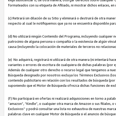
formateados con su etiqueta de Afiliado, ni mostrar dichos enlaces, en u
(c) Retirará sin dilación de su Sitio y eliminará o destruirá de otra m
respecto al cual le notifiquemos que ya no se encuentra disponible par
(d) No utilizará ningún Contenido del Programa, incluyendo cualquier
patrocinio de alguna persona o compañía o la existencia de algún víncul
causa (incluyendo la colocación de materiales de terceros no relacion
(e) No adquirirá, registrará ni utilizará de otra manera (ni intentará h
variantes o errores de escritura de cualquiera de dichas palabras (po
Además de cualquier otro derecho o recurso legal que tengamos a nuest
Búsqueda designado por nosotros excluya los Términos Exclusivos (los c
contenido publicitario en relación con los resultados de búsqueda (por 
suponiendo que el Motor de Búsqueda ofrezca dichas funciones de exc
(f) No participará en ofertas ni realizará adquisiciones en torno a pala
“amazon”, “Kindle”, o cualquier otra marca de Amazon o sus filiales, o 
Exclusivos” y podrá consultar una lista no exhaustiva de nuestras marc
palabras clave en cualquier Motor de Búsqueda si el anuncio de búsqu