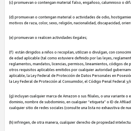
(c) promuevan o contengan material falso, engañoso, calumnioso o dif
(d) promuevan o contengan material o actividades de odio, hostigamient
motivos de raza, color, sexo, religión, nacionalidad, discapacidad, orien
(e) promuevan o realicen actividades ilegales;
(f) están dirigidos a niños o recopilan, utilizan o divulgan, con cono
de edad aplicable (tal como estuviere definido por las leyes, reglament
reglamentos, mandatos, licencias, permisos, lineamientos, códigos de pr
otros requisitos aplicables emitidos por cualquier autoridad gubername
aplicable, la Ley Federal de Protección de Datos Personales en Posesión
la Ley Federal de Protección al Consumidor, el Código Penal Federal y
(g) incluyan cualquier marca de Amazon o sus filiales, o una variante o
dominio, nombre de subdominio, en cualquier “etiqueta” o ID de Afilia
cualquier sitio de redes sociales (consulte una lista no exhaustiva de 
(h) infringen, de otra manera, cualquier derecho de propiedad intelectu