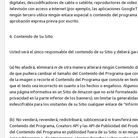
digitales, descodificadores de cable o satélite, reproductores de vide
televisión con acceso a Internet (por ejemplo, las aplicaciones GoogleTV,
ningún tercero utilice ningún enlace especial o contenido del program
aprobación expresa previa por escrito.
6. Contenido de Su Sitio
Usted será el único responsable del contenido de su Sitio y deberá gar
(a) No añadirá, eliminará ni de otra manera alterará ningún Contenido 
de que pudiera cambiar el tamaño del Contenido del Programa que con
de la imagen o recorte el Contenido del Programa que consiste en texto
que el texto sea incorrecto en cuanto a los hechos o engañoso. Alguno
una página informativa en un Sitio de Amazon que no esté formateado c
privacidad en la parte inferior de los banners); sin limitar la generalidad
indescifrable para los visitantes de su Sitio cualquier enlace de “Infor
(b) No venderá, revenderá, redistribuirá, sublicenciará ni transferirá n
Contenido del Programa, Creators API y las API de Publicidad del Product
del Contenido del Programa en publicidad fuera de su Sitio ni en ninguna
exija sublicenciar o, de otra manera, otorgar derechos sobre cualquier