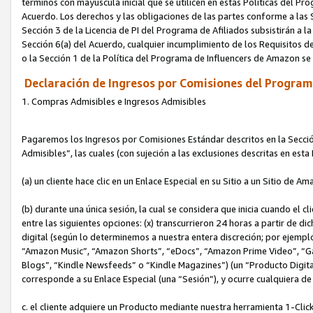
términos con mayúscula inicial que se utilicen en estas Políticas del Pr
Acuerdo. Los derechos y las obligaciones de las partes conforme a las S
Sección 3 de la Licencia de PI del Programa de Afiliados subsistirán a l
Sección 6(a) del Acuerdo, cualquier incumplimiento de los Requisitos de
o la Sección 1 de la Política del Programa de Influencers de Amazon se
Declaración de Ingresos por Comisiones del Programa
1. Compras Admisibles e Ingresos Admisibles
Pagaremos los Ingresos por Comisiones Estándar descritos en la Secció
Admisibles”, las cuales (con sujeción a las exclusiones descritas en est
(a) un cliente hace clic en un Enlace Especial en su Sitio a un Sitio de Am
(b) durante una única sesión, la cual se considera que inicia cuando el c
entre las siguientes opciones: (x) transcurrieron 24 horas a partir de di
digital (según lo determinemos a nuestra entera discreción; por ejem
“Amazon Music”, “Amazon Shorts”, “eDocs”, “Amazon Prime Video”, “G
Blogs”, “Kindle Newsfeeds” o “Kindle Magazines”) (un “Producto Digital”)
corresponde a su Enlace Especial (una “Sesión”), y ocurre cualquiera de 
c. el cliente adquiere un Producto mediante nuestra herramienta 1-Click