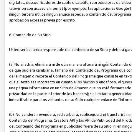
digitales, descodificadores de cable o satélite, reproductores de vide
televisión con acceso a Internet (por ejemplo, las aplicaciones GoogleTV,
ningún tercero utilice ningún enlace especial o contenido del program
aprobación expresa previa por escrito.
6. Contenido de Su Sitio
Usted será el único responsable del contenido de su Sitio y deberá gar
(a) No añadirá, eliminará ni de otra manera alterará ningún Contenido 
de que pudiera cambiar el tamaño del Contenido del Programa que con
de la imagen o recorte el Contenido del Programa que consiste en texto
que el texto sea incorrecto en cuanto a los hechos o engañoso. Alguno
una página informativa en un Sitio de Amazon que no esté formateado c
privacidad en la parte inferior de los banners); sin limitar la generalidad
indescifrable para los visitantes de su Sitio cualquier enlace de “Infor
(b) No venderá, revenderá, redistribuirá, sublicenciará ni transferirá n
Contenido del Programa, Creators API y las API de Publicidad del Product
del Contenido del Programa en publicidad fuera de su Sitio ni en ninguna
exija sublicenciar o, de otra manera, otorgar derechos sobre cualquier