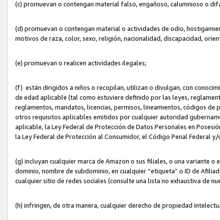
(c) promuevan o contengan material falso, engañoso, calumnioso o dif
(d) promuevan o contengan material o actividades de odio, hostigamient
motivos de raza, color, sexo, religión, nacionalidad, discapacidad, orien
(e) promuevan o realicen actividades ilegales;
(f) están dirigidos a niños o recopilan, utilizan o divulgan, con cono
de edad aplicable (tal como estuviere definido por las leyes, reglament
reglamentos, mandatos, licencias, permisos, lineamientos, códigos de pr
otros requisitos aplicables emitidos por cualquier autoridad gubername
aplicable, la Ley Federal de Protección de Datos Personales en Posesión
la Ley Federal de Protección al Consumidor, el Código Penal Federal y
(g) incluyan cualquier marca de Amazon o sus filiales, o una variante o
dominio, nombre de subdominio, en cualquier “etiqueta” o ID de Afilia
cualquier sitio de redes sociales (consulte una lista no exhaustiva de 
(h) infringen, de otra manera, cualquier derecho de propiedad intelectu