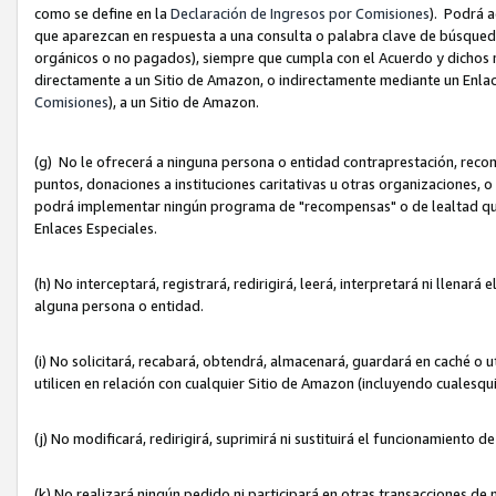
como se define en la
Declaración de Ingresos por Comisiones
). Podrá 
que aparezcan en respuesta a una consulta o palabra clave de búsqueda 
orgánicos o no pagados), siempre que cumpla con el Acuerdo y dichos r
directamente a un Sitio de Amazon, o indirectamente mediante un Enlac
Comisiones
), a un Sitio de Amazon.
(g) No le ofrecerá a ninguna persona o entidad contraprestación, reco
puntos, donaciones a instituciones caritativas u otras organizaciones, o
podrá implementar ningún programa de "recompensas" o de lealtad que i
Enlaces Especiales.
(h) No interceptará, registrará, redirigirá, leerá, interpretará ni llena
alguna persona o entidad.
(i) No solicitará, recabará, obtendrá, almacenará, guardará en caché o 
utilicen en relación con cualquier Sitio de Amazon (incluyendo cualesq
(j) No modificará, redirigirá, suprimirá ni sustituirá el funcionamiento 
(k) No realizará ningún pedido ni participará en otras transacciones de