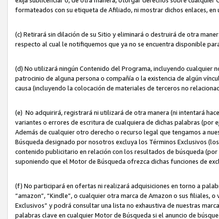
formateados con su etiqueta de Afiliado, ni mostrar dichos enlaces, en u
(c) Retirará sin dilación de su Sitio y eliminará o destruirá de otra m
respecto al cual le notifiquemos que ya no se encuentra disponible par
(d) No utilizará ningún Contenido del Programa, incluyendo cualquier
patrocinio de alguna persona o compañía o la existencia de algún víncul
causa (incluyendo la colocación de materiales de terceros no relacion
(e) No adquirirá, registrará ni utilizará de otra manera (ni intentará h
variantes o errores de escritura de cualquiera de dichas palabras (po
Además de cualquier otro derecho o recurso legal que tengamos a nuest
Búsqueda designado por nosotros excluya los Términos Exclusivos (los c
contenido publicitario en relación con los resultados de búsqueda (por 
suponiendo que el Motor de Búsqueda ofrezca dichas funciones de exc
(f) No participará en ofertas ni realizará adquisiciones en torno a pala
“amazon”, “Kindle”, o cualquier otra marca de Amazon o sus filiales, o 
Exclusivos” y podrá consultar una lista no exhaustiva de nuestras marc
palabras clave en cualquier Motor de Búsqueda si el anuncio de búsqu