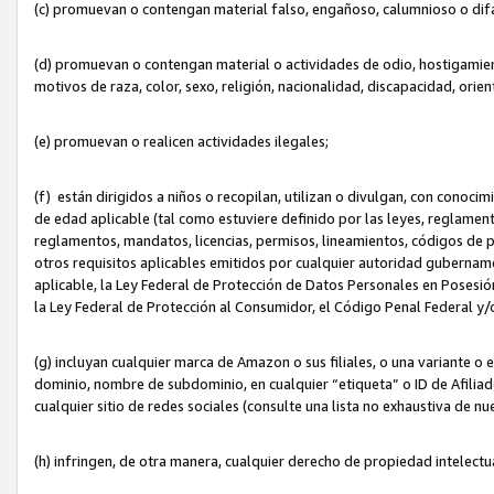
(c) promuevan o contengan material falso, engañoso, calumnioso o dif
(d) promuevan o contengan material o actividades de odio, hostigamient
motivos de raza, color, sexo, religión, nacionalidad, discapacidad, orien
(e) promuevan o realicen actividades ilegales;
(f) están dirigidos a niños o recopilan, utilizan o divulgan, con cono
de edad aplicable (tal como estuviere definido por las leyes, reglament
reglamentos, mandatos, licencias, permisos, lineamientos, códigos de pr
otros requisitos aplicables emitidos por cualquier autoridad gubername
aplicable, la Ley Federal de Protección de Datos Personales en Posesión
la Ley Federal de Protección al Consumidor, el Código Penal Federal y
(g) incluyan cualquier marca de Amazon o sus filiales, o una variante o
dominio, nombre de subdominio, en cualquier “etiqueta” o ID de Afilia
cualquier sitio de redes sociales (consulte una lista no exhaustiva de 
(h) infringen, de otra manera, cualquier derecho de propiedad intelectu