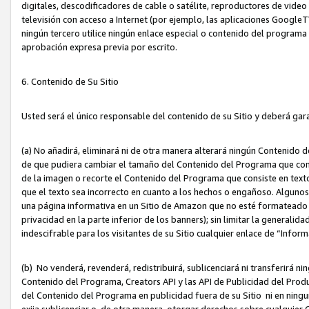
digitales, descodificadores de cable o satélite, reproductores de vide
televisión con acceso a Internet (por ejemplo, las aplicaciones GoogleTV,
ningún tercero utilice ningún enlace especial o contenido del program
aprobación expresa previa por escrito.
6. Contenido de Su Sitio
Usted será el único responsable del contenido de su Sitio y deberá gar
(a) No añadirá, eliminará ni de otra manera alterará ningún Contenido 
de que pudiera cambiar el tamaño del Contenido del Programa que con
de la imagen o recorte el Contenido del Programa que consiste en texto
que el texto sea incorrecto en cuanto a los hechos o engañoso. Alguno
una página informativa en un Sitio de Amazon que no esté formateado c
privacidad en la parte inferior de los banners); sin limitar la generalidad
indescifrable para los visitantes de su Sitio cualquier enlace de “Infor
(b) No venderá, revenderá, redistribuirá, sublicenciará ni transferirá n
Contenido del Programa, Creators API y las API de Publicidad del Product
del Contenido del Programa en publicidad fuera de su Sitio ni en ninguna
exija sublicenciar o, de otra manera, otorgar derechos sobre cualquier