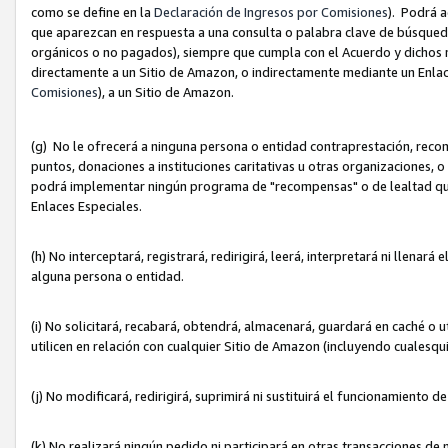
como se define en la
Declaración de Ingresos por Comisiones
). Podrá 
que aparezcan en respuesta a una consulta o palabra clave de búsqueda 
orgánicos o no pagados), siempre que cumpla con el Acuerdo y dichos r
directamente a un Sitio de Amazon, o indirectamente mediante un Enlac
Comisiones
), a un Sitio de Amazon.
(g) No le ofrecerá a ninguna persona o entidad contraprestación, reco
puntos, donaciones a instituciones caritativas u otras organizaciones, o
podrá implementar ningún programa de "recompensas" o de lealtad que i
Enlaces Especiales.
(h) No interceptará, registrará, redirigirá, leerá, interpretará ni llena
alguna persona o entidad.
(i) No solicitará, recabará, obtendrá, almacenará, guardará en caché o 
utilicen en relación con cualquier Sitio de Amazon (incluyendo cualesq
(j) No modificará, redirigirá, suprimirá ni sustituirá el funcionamiento 
(k) No realizará ningún pedido ni participará en otras transacciones de