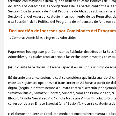
términos con mayúscula inicial que se utilicen en estas Políticas del Pr
Acuerdo. Los derechos y las obligaciones de las partes conforme a las S
Sección 3 de la Licencia de PI del Programa de Afiliados subsistirán a l
Sección 6(a) del Acuerdo, cualquier incumplimiento de los Requisitos de
o la Sección 1 de la Política del Programa de Influencers de Amazon se
Declaración de Ingresos por Comisiones del Programa
1. Compras Admisibles e Ingresos Admisibles
Pagaremos los Ingresos por Comisiones Estándar descritos en la Secció
Admisibles”, las cuales (con sujeción a las exclusiones descritas en est
(a) un cliente hace clic en un Enlace Especial en su Sitio a un Sitio de Am
(b) durante una única sesión, la cual se considera que inicia cuando el c
entre las siguientes opciones: (x) transcurrieron 24 horas a partir de di
digital (según lo determinemos a nuestra entera discreción; por ejem
“Amazon Music”, “Amazon Shorts”, “eDocs”, “Amazon Prime Video”, “G
Blogs”, “Kindle Newsfeeds” o “Kindle Magazines”) (un “Producto Digital”)
corresponde a su Enlace Especial (una “Sesión”), y ocurre cualquiera de 
c. el cliente adquiere un Producto mediante nuestra herramienta 1-Click