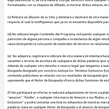
formateados con su etiqueta de Afiliado, ni mostrar dichos enlaces, en u
(c) Retirará sin dilación de su Sitio y eliminará o destruirá de otra m
respecto al cual le notifiquemos que ya no se encuentra disponible par
(d) No utilizará ningún Contenido del Programa, incluyendo cualquier
patrocinio de alguna persona o compañía o la existencia de algún víncul
causa (incluyendo la colocación de materiales de terceros no relacion
(e) No adquirirá, registrará ni utilizará de otra manera (ni intentará h
variantes o errores de escritura de cualquiera de dichas palabras (po
Además de cualquier otro derecho o recurso legal que tengamos a nuest
Búsqueda designado por nosotros excluya los Términos Exclusivos (los c
contenido publicitario en relación con los resultados de búsqueda (por 
suponiendo que el Motor de Búsqueda ofrezca dichas funciones de exc
(f) No participará en ofertas ni realizará adquisiciones en torno a pala
“amazon”, “Kindle”, o cualquier otra marca de Amazon o sus filiales, o 
Exclusivos” y podrá consultar una lista no exhaustiva de nuestras marc
palabras clave en cualquier Motor de Búsqueda si el anuncio de búsqu