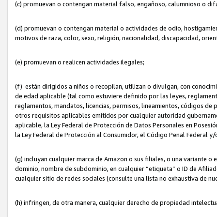
(c) promuevan o contengan material falso, engañoso, calumnioso o dif
(d) promuevan o contengan material o actividades de odio, hostigamient
motivos de raza, color, sexo, religión, nacionalidad, discapacidad, orien
(e) promuevan o realicen actividades ilegales;
(f) están dirigidos a niños o recopilan, utilizan o divulgan, con cono
de edad aplicable (tal como estuviere definido por las leyes, reglament
reglamentos, mandatos, licencias, permisos, lineamientos, códigos de pr
otros requisitos aplicables emitidos por cualquier autoridad gubername
aplicable, la Ley Federal de Protección de Datos Personales en Posesión
la Ley Federal de Protección al Consumidor, el Código Penal Federal y
(g) incluyan cualquier marca de Amazon o sus filiales, o una variante o
dominio, nombre de subdominio, en cualquier “etiqueta” o ID de Afilia
cualquier sitio de redes sociales (consulte una lista no exhaustiva de 
(h) infringen, de otra manera, cualquier derecho de propiedad intelectu