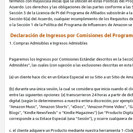
términos con mayúscula inicial que se utilicen en estas Políticas del Pr
Acuerdo. Los derechos y las obligaciones de las partes conforme a las S
Sección 3 de la Licencia de PI del Programa de Afiliados subsistirán a l
Sección 6(a) del Acuerdo, cualquier incumplimiento de los Requisitos de
o la Sección 1 de la Política del Programa de Influencers de Amazon se
Declaración de Ingresos por Comisiones del Programa
1. Compras Admisibles e Ingresos Admisibles
Pagaremos los Ingresos por Comisiones Estándar descritos en la Secció
Admisibles”, las cuales (con sujeción a las exclusiones descritas en est
(a) un cliente hace clic en un Enlace Especial en su Sitio a un Sitio de Am
(b) durante una única sesión, la cual se considera que inicia cuando el c
entre las siguientes opciones: (x) transcurrieron 24 horas a partir de di
digital (según lo determinemos a nuestra entera discreción; por ejem
“Amazon Music”, “Amazon Shorts”, “eDocs”, “Amazon Prime Video”, “G
Blogs”, “Kindle Newsfeeds” o “Kindle Magazines”) (un “Producto Digital”)
corresponde a su Enlace Especial (una “Sesión”), y ocurre cualquiera de 
c. el cliente adquiere un Producto mediante nuestra herramienta 1-Click