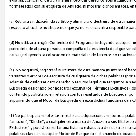
formateados con su etiqueta de Afiliado, ni mostrar dichos enlaces, en u
(c) Retirará sin dilación de su Sitio y eliminará o destruirá de otra m
respecto al cual le notifiquemos que ya no se encuentra disponible par
(d) No utilizará ningún Contenido del Programa, incluyendo cualquier
patrocinio de alguna persona o compañía o la existencia de algún víncul
causa (incluyendo la colocación de materiales de terceros no relacion
(e) No adquirirá, registrará ni utilizará de otra manera (ni intentará h
variantes o errores de escritura de cualquiera de dichas palabras (po
Además de cualquier otro derecho o recurso legal que tengamos a nuest
Búsqueda designado por nosotros excluya los Términos Exclusivos (los c
contenido publicitario en relación con los resultados de búsqueda (por 
suponiendo que el Motor de Búsqueda ofrezca dichas funciones de exc
(f) No participará en ofertas ni realizará adquisiciones en torno a pala
“amazon”, “Kindle”, o cualquier otra marca de Amazon o sus filiales, o 
Exclusivos” y podrá consultar una lista no exhaustiva de nuestras marc
palabras clave en cualquier Motor de Búsqueda si el anuncio de búsqu