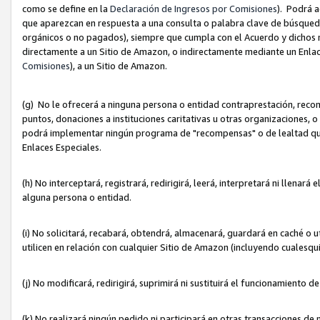
como se define en la
Declaración de Ingresos por Comisiones
). Podrá 
que aparezcan en respuesta a una consulta o palabra clave de búsqueda 
orgánicos o no pagados), siempre que cumpla con el Acuerdo y dichos r
directamente a un Sitio de Amazon, o indirectamente mediante un Enlac
Comisiones
), a un Sitio de Amazon.
(g) No le ofrecerá a ninguna persona o entidad contraprestación, reco
puntos, donaciones a instituciones caritativas u otras organizaciones, o
podrá implementar ningún programa de "recompensas" o de lealtad que i
Enlaces Especiales.
(h) No interceptará, registrará, redirigirá, leerá, interpretará ni llena
alguna persona o entidad.
(i) No solicitará, recabará, obtendrá, almacenará, guardará en caché o 
utilicen en relación con cualquier Sitio de Amazon (incluyendo cualesq
(j) No modificará, redirigirá, suprimirá ni sustituirá el funcionamiento 
(k) No realizará ningún pedido ni participará en otras transacciones de