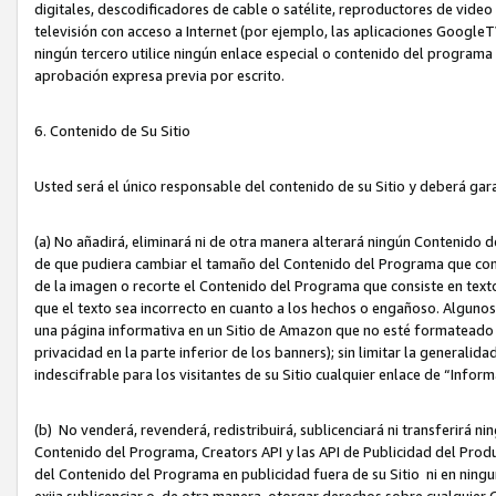
digitales, descodificadores de cable o satélite, reproductores de vide
televisión con acceso a Internet (por ejemplo, las aplicaciones GoogleTV,
ningún tercero utilice ningún enlace especial o contenido del program
aprobación expresa previa por escrito.
6. Contenido de Su Sitio
Usted será el único responsable del contenido de su Sitio y deberá gar
(a) No añadirá, eliminará ni de otra manera alterará ningún Contenido 
de que pudiera cambiar el tamaño del Contenido del Programa que con
de la imagen o recorte el Contenido del Programa que consiste en texto
que el texto sea incorrecto en cuanto a los hechos o engañoso. Alguno
una página informativa en un Sitio de Amazon que no esté formateado c
privacidad en la parte inferior de los banners); sin limitar la generalidad
indescifrable para los visitantes de su Sitio cualquier enlace de “Infor
(b) No venderá, revenderá, redistribuirá, sublicenciará ni transferirá n
Contenido del Programa, Creators API y las API de Publicidad del Product
del Contenido del Programa en publicidad fuera de su Sitio ni en ninguna
exija sublicenciar o, de otra manera, otorgar derechos sobre cualquier