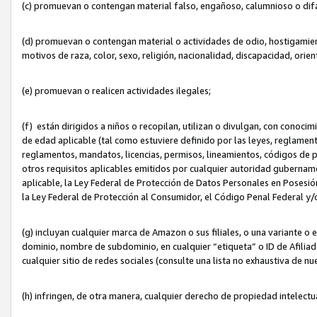
(c) promuevan o contengan material falso, engañoso, calumnioso o dif
(d) promuevan o contengan material o actividades de odio, hostigamient
motivos de raza, color, sexo, religión, nacionalidad, discapacidad, orien
(e) promuevan o realicen actividades ilegales;
(f) están dirigidos a niños o recopilan, utilizan o divulgan, con cono
de edad aplicable (tal como estuviere definido por las leyes, reglament
reglamentos, mandatos, licencias, permisos, lineamientos, códigos de pr
otros requisitos aplicables emitidos por cualquier autoridad gubername
aplicable, la Ley Federal de Protección de Datos Personales en Posesión
la Ley Federal de Protección al Consumidor, el Código Penal Federal y
(g) incluyan cualquier marca de Amazon o sus filiales, o una variante o
dominio, nombre de subdominio, en cualquier “etiqueta” o ID de Afilia
cualquier sitio de redes sociales (consulte una lista no exhaustiva de 
(h) infringen, de otra manera, cualquier derecho de propiedad intelectu