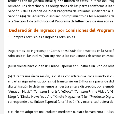
términos con mayúscula inicial que se utilicen en estas Políticas del Pr
Acuerdo. Los derechos y las obligaciones de las partes conforme a las S
Sección 3 de la Licencia de PI del Programa de Afiliados subsistirán a l
Sección 6(a) del Acuerdo, cualquier incumplimiento de los Requisitos de
o la Sección 1 de la Política del Programa de Influencers de Amazon se
Declaración de Ingresos por Comisiones del Programa
1. Compras Admisibles e Ingresos Admisibles
Pagaremos los Ingresos por Comisiones Estándar descritos en la Secció
Admisibles”, las cuales (con sujeción a las exclusiones descritas en est
(a) un cliente hace clic en un Enlace Especial en su Sitio a un Sitio de Am
(b) durante una única sesión, la cual se considera que inicia cuando el c
entre las siguientes opciones: (x) transcurrieron 24 horas a partir de di
digital (según lo determinemos a nuestra entera discreción; por ejem
“Amazon Music”, “Amazon Shorts”, “eDocs”, “Amazon Prime Video”, “G
Blogs”, “Kindle Newsfeeds” o “Kindle Magazines”) (un “Producto Digital”)
corresponde a su Enlace Especial (una “Sesión”), y ocurre cualquiera de 
c. el cliente adquiere un Producto mediante nuestra herramienta 1-Click