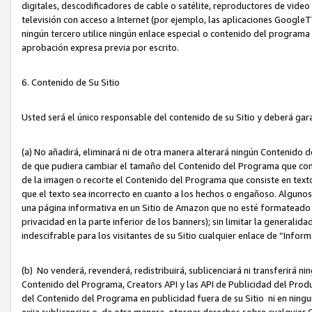
digitales, descodificadores de cable o satélite, reproductores de vide
televisión con acceso a Internet (por ejemplo, las aplicaciones GoogleTV,
ningún tercero utilice ningún enlace especial o contenido del program
aprobación expresa previa por escrito.
6. Contenido de Su Sitio
Usted será el único responsable del contenido de su Sitio y deberá gar
(a) No añadirá, eliminará ni de otra manera alterará ningún Contenido 
de que pudiera cambiar el tamaño del Contenido del Programa que con
de la imagen o recorte el Contenido del Programa que consiste en texto
que el texto sea incorrecto en cuanto a los hechos o engañoso. Alguno
una página informativa en un Sitio de Amazon que no esté formateado c
privacidad en la parte inferior de los banners); sin limitar la generalidad
indescifrable para los visitantes de su Sitio cualquier enlace de “Infor
(b) No venderá, revenderá, redistribuirá, sublicenciará ni transferirá n
Contenido del Programa, Creators API y las API de Publicidad del Product
del Contenido del Programa en publicidad fuera de su Sitio ni en ninguna
exija sublicenciar o, de otra manera, otorgar derechos sobre cualquier