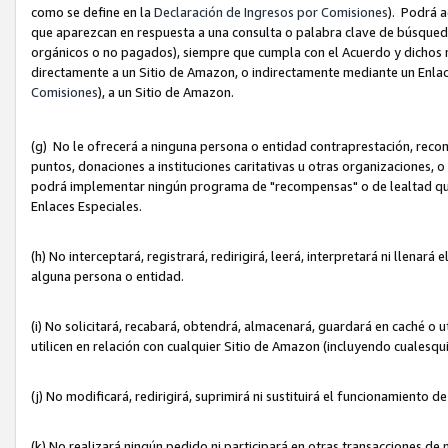
como se define en la
Declaración de Ingresos por Comisiones
). Podrá 
que aparezcan en respuesta a una consulta o palabra clave de búsqueda 
orgánicos o no pagados), siempre que cumpla con el Acuerdo y dichos r
directamente a un Sitio de Amazon, o indirectamente mediante un Enlac
Comisiones
), a un Sitio de Amazon.
(g) No le ofrecerá a ninguna persona o entidad contraprestación, reco
puntos, donaciones a instituciones caritativas u otras organizaciones, o
podrá implementar ningún programa de "recompensas" o de lealtad que i
Enlaces Especiales.
(h) No interceptará, registrará, redirigirá, leerá, interpretará ni llena
alguna persona o entidad.
(i) No solicitará, recabará, obtendrá, almacenará, guardará en caché o 
utilicen en relación con cualquier Sitio de Amazon (incluyendo cualesq
(j) No modificará, redirigirá, suprimirá ni sustituirá el funcionamiento 
(k) No realizará ningún pedido ni participará en otras transacciones de