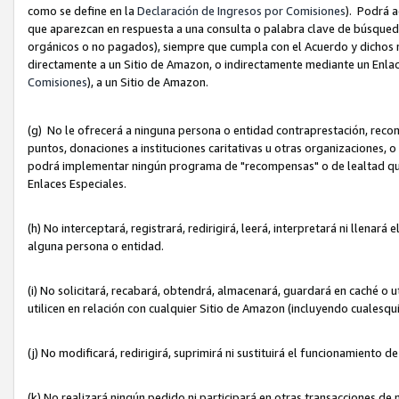
como se define en la
Declaración de Ingresos por Comisiones
). Podrá 
que aparezcan en respuesta a una consulta o palabra clave de búsqueda 
orgánicos o no pagados), siempre que cumpla con el Acuerdo y dichos r
directamente a un Sitio de Amazon, o indirectamente mediante un Enlac
Comisiones
), a un Sitio de Amazon.
(g) No le ofrecerá a ninguna persona o entidad contraprestación, reco
puntos, donaciones a instituciones caritativas u otras organizaciones, o
podrá implementar ningún programa de "recompensas" o de lealtad que i
Enlaces Especiales.
(h) No interceptará, registrará, redirigirá, leerá, interpretará ni llena
alguna persona o entidad.
(i) No solicitará, recabará, obtendrá, almacenará, guardará en caché o 
utilicen en relación con cualquier Sitio de Amazon (incluyendo cualesq
(j) No modificará, redirigirá, suprimirá ni sustituirá el funcionamiento 
(k) No realizará ningún pedido ni participará en otras transacciones de