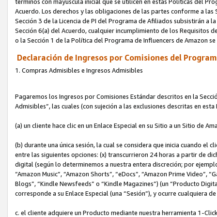
términos con mayúscula inicial que se utilicen en estas Políticas del Pr
Acuerdo. Los derechos y las obligaciones de las partes conforme a las S
Sección 3 de la Licencia de PI del Programa de Afiliados subsistirán a l
Sección 6(a) del Acuerdo, cualquier incumplimiento de los Requisitos de
o la Sección 1 de la Política del Programa de Influencers de Amazon se
Declaración de Ingresos por Comisiones del Programa
1. Compras Admisibles e Ingresos Admisibles
Pagaremos los Ingresos por Comisiones Estándar descritos en la Secció
Admisibles”, las cuales (con sujeción a las exclusiones descritas en est
(a) un cliente hace clic en un Enlace Especial en su Sitio a un Sitio de Am
(b) durante una única sesión, la cual se considera que inicia cuando el c
entre las siguientes opciones: (x) transcurrieron 24 horas a partir de di
digital (según lo determinemos a nuestra entera discreción; por ejem
“Amazon Music”, “Amazon Shorts”, “eDocs”, “Amazon Prime Video”, “G
Blogs”, “Kindle Newsfeeds” o “Kindle Magazines”) (un “Producto Digital”)
corresponde a su Enlace Especial (una “Sesión”), y ocurre cualquiera de 
c. el cliente adquiere un Producto mediante nuestra herramienta 1-Click