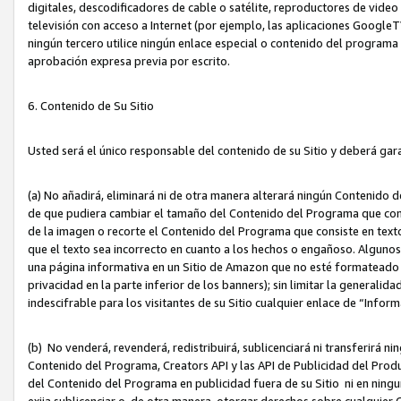
digitales, descodificadores de cable o satélite, reproductores de vide
televisión con acceso a Internet (por ejemplo, las aplicaciones GoogleTV,
ningún tercero utilice ningún enlace especial o contenido del program
aprobación expresa previa por escrito.
6. Contenido de Su Sitio
Usted será el único responsable del contenido de su Sitio y deberá gar
(a) No añadirá, eliminará ni de otra manera alterará ningún Contenido 
de que pudiera cambiar el tamaño del Contenido del Programa que con
de la imagen o recorte el Contenido del Programa que consiste en texto
que el texto sea incorrecto en cuanto a los hechos o engañoso. Alguno
una página informativa en un Sitio de Amazon que no esté formateado c
privacidad en la parte inferior de los banners); sin limitar la generalidad
indescifrable para los visitantes de su Sitio cualquier enlace de “Infor
(b) No venderá, revenderá, redistribuirá, sublicenciará ni transferirá n
Contenido del Programa, Creators API y las API de Publicidad del Product
del Contenido del Programa en publicidad fuera de su Sitio ni en ninguna
exija sublicenciar o, de otra manera, otorgar derechos sobre cualquier