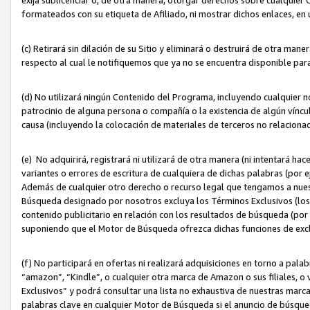
formateados con su etiqueta de Afiliado, ni mostrar dichos enlaces, en u
(c) Retirará sin dilación de su Sitio y eliminará o destruirá de otra m
respecto al cual le notifiquemos que ya no se encuentra disponible par
(d) No utilizará ningún Contenido del Programa, incluyendo cualquier
patrocinio de alguna persona o compañía o la existencia de algún víncul
causa (incluyendo la colocación de materiales de terceros no relacion
(e) No adquirirá, registrará ni utilizará de otra manera (ni intentará h
variantes o errores de escritura de cualquiera de dichas palabras (po
Además de cualquier otro derecho o recurso legal que tengamos a nuest
Búsqueda designado por nosotros excluya los Términos Exclusivos (los c
contenido publicitario en relación con los resultados de búsqueda (por 
suponiendo que el Motor de Búsqueda ofrezca dichas funciones de exc
(f) No participará en ofertas ni realizará adquisiciones en torno a pala
“amazon”, “Kindle”, o cualquier otra marca de Amazon o sus filiales, o 
Exclusivos” y podrá consultar una lista no exhaustiva de nuestras marc
palabras clave en cualquier Motor de Búsqueda si el anuncio de búsqu