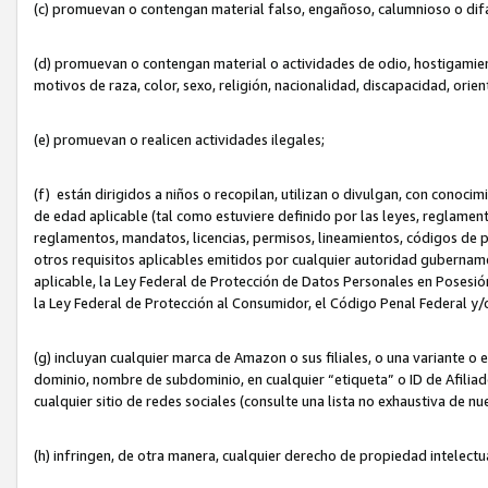
(c) promuevan o contengan material falso, engañoso, calumnioso o dif
(d) promuevan o contengan material o actividades de odio, hostigamient
motivos de raza, color, sexo, religión, nacionalidad, discapacidad, orien
(e) promuevan o realicen actividades ilegales;
(f) están dirigidos a niños o recopilan, utilizan o divulgan, con cono
de edad aplicable (tal como estuviere definido por las leyes, reglament
reglamentos, mandatos, licencias, permisos, lineamientos, códigos de pr
otros requisitos aplicables emitidos por cualquier autoridad gubername
aplicable, la Ley Federal de Protección de Datos Personales en Posesión
la Ley Federal de Protección al Consumidor, el Código Penal Federal y
(g) incluyan cualquier marca de Amazon o sus filiales, o una variante o
dominio, nombre de subdominio, en cualquier “etiqueta” o ID de Afilia
cualquier sitio de redes sociales (consulte una lista no exhaustiva de 
(h) infringen, de otra manera, cualquier derecho de propiedad intelectu