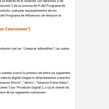
e se indican en el Acuerdo. Los derechos y las
 Sección 3 de la Licencia de PI del Programa de
 Acuerdo, cualquier incumplimiento de los
ica del Programa de Influencers de Amazon se
por Comisiones”)
elación con las “Compras Admisibles”, las cuales
na cuando ocurre lo primero de entre las siguientes
n producto digital (según lo determinemos a nuestra
“Amazon Shorts”, “eDocs”, “Amazon Prime Video”,
s”) (un “Producto Digital”), o (z) el cliente da
era de las siguientes cuestiones: