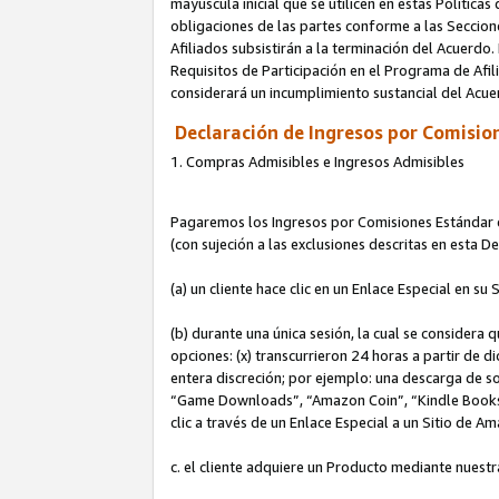
mayúscula inicial que se utilicen en estas Política
obligaciones de las partes conforme a las Seccione
Afiliados subsistirán a la terminación del Acuerdo.
Requisitos de Participación en el Programa de Afil
considerará un incumplimiento sustancial del Acu
Declaración de Ingresos por Comision
1. Compras Admisibles e Ingresos Admisibles
Pagaremos los Ingresos por Comisiones Estándar de
(con sujeción a las exclusiones descritas en esta 
(a) un cliente hace clic en un Enlace Especial en su 
(b) durante una única sesión, la cual se considera q
opciones: (x) transcurrieron 24 horas a partir de d
entera discreción; por ejemplo: una descarga de
“Game Downloads”, “Amazon Coin”, “Kindle Books”, 
clic a través de un Enlace Especial a un Sitio de A
c. el cliente adquiere un Producto mediante nuestr