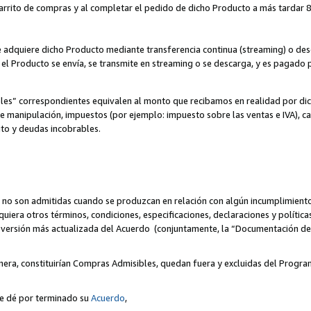
 carrito de compras y al completar el pedido de dicho Producto a más tardar 89
ente adquiere dicho Producto mediante transferencia continua (streaming) o d
, el Producto se envía, se transmite en streaming o se descarga, y es pagado p
bles” correspondientes equivalen al monto que recibamos en realidad por d
 de manipulación, impuestos (por ejemplo: impuesto sobre las ventas e IVA), ca
ito y deudas incobrables.
 no son admitidas cuando se produzcan en relación con algún incumplimiento
uiera otros términos, condiciones, especificaciones, declaraciones y políti
la versión más actualizada del Acuerdo (conjuntamente, la “Documentación d
nera, constituirían Compras Admisibles, quedan fuera y excluidas del Progra
se dé por terminado su
Acuerdo
,