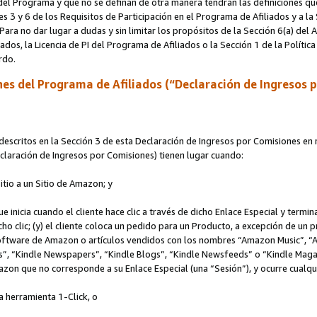
s del Programa y que no se definan de otra manera tendrán las definiciones qu
s 3 y 6 de los Requisitos de Participación en el Programa de Afiliados y a la
 Para no dar lugar a dudas y sin limitar los propósitos de la Sección 6(a) del
iados, la Licencia de PI del Programa de Afiliados o la Sección 1 de la Polít
erdo.
es del Programa de Afiliados (“Declaración de Ingresos 
scritos en la Sección 3 de esta Declaración de Ingresos por Comisiones en r
Declaración de Ingresos por Comisiones) tienen lugar cuando:
Sitio a un Sitio de Amazon; y
ue inicia cuando el cliente hace clic a través de dicho Enlace Especial y termi
icho clic; (y) el cliente coloca un pedido para un Producto, a excepción de u
 software de Amazon o artículos vendidos con los nombres “Amazon Music”, 
“Kindle Newspapers”, “Kindle Blogs”, “Kindle Newsfeeds” o “Kindle Magazine
mazon que no corresponde a su Enlace Especial (una “Sesión”), y ocurre cualqui
a herramienta 1-Click, o