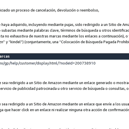
niciado un proceso de cancelación, devolución o reembolso,
ue haya adquirido, incluyendo mediante pujas, sido redirigido a un Sitio de 
o subastas mediante palabras clave, términos de búsqueda u otros identifica
ta no exhaustiva de nuestras marcas mediante los enlaces a continuación), o 
n” y “kindel”) (conjuntamente, una “Colocación de Búsqueda Pagada Prohib
marcas
x/gp/help/customer/display.html/?nodeId=200738910
que sea redirigido a un Sitio de Amazon mediante un enlace generado o most
ervicio de publicidad patrocinada u otro servicio de búsqueda o consultas, o 
e sea redirigido a un Sitio de Amazon mediante un enlace que envíe a los usu
nga que hacer click en un enlace ni realizar ninguna otra acción de confirmació