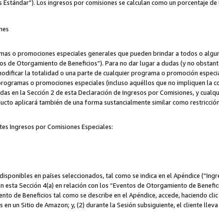
s Estándar”). Los ingresos por comisiones se calculan como un porcentaje de 
nes
as o promociones especiales generales que pueden brindar a todos o alguno
os de Otorgamiento de Beneficios”). Para no dar lugar a dudas (y no obstante
odificar la totalidad o una parte de cualquier programa o promoción especi
 programas o promociones especiales (incluso aquéllos que no impliquen la c
adas en la Sección 2 de esta Declaración de Ingresos por Comisiones, y cualq
ucto aplicará también de una forma sustancialmente similar como restricci
tes Ingresos por Comisiones Especiales:
isponibles en países seleccionados, tal como se indica en el Apéndice (“Ingr
n esta Sección 4(a) en relación con los “Eventos de Otorgamiento de Beneficio
to de Beneficios tal como se describe en el Apéndice, accede, haciendo clic e
s en un Sitio de Amazon; y, (2) durante la Sesión subsiguiente, el cliente lle