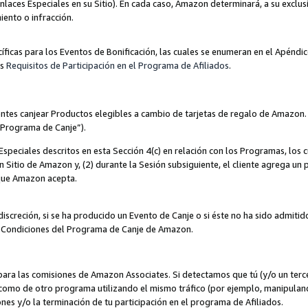
nlaces Especiales en su Sitio). En cada caso, Amazon determinará, a su exclus
iento o infracción.
cíficas para los Eventos de Bonificación, las cuales se enumeran en el Apéndi
os
Requisitos de Participación en el Programa de Afiliados
.
ntes canjear Productos elegibles a cambio de tarjetas de regalo de Amazon.
“Programa de Canje”).
speciales descritos en esta Sección 4(c) en relación con los Programas, los c
 un Sitio de Amazon y, (2) durante la Sesión subsiguiente, el cliente agrega u
 que Amazon acepta.
iscreción, si se ha producido un Evento de Canje o si éste no ha sido admiti
 Condiciones del Programa de Canje de Amazon.
para las comisiones de Amazon Associates. Si detectamos que tú (y/o un ter
como de otro programa utilizando el mismo tráfico (por ejemplo, manipula
es y/o la terminación de tu participación en el programa de Afiliados.