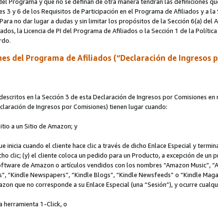
s del Programa y que no se definan de otra manera tendrán las definiciones qu
s 3 y 6 de los Requisitos de Participación en el Programa de Afiliados y a la
 Para no dar lugar a dudas y sin limitar los propósitos de la Sección 6(a) del
iados, la Licencia de PI del Programa de Afiliados o la Sección 1 de la Polít
erdo.
es del Programa de Afiliados (“Declaración de Ingresos 
scritos en la Sección 3 de esta Declaración de Ingresos por Comisiones en r
Declaración de Ingresos por Comisiones) tienen lugar cuando:
Sitio a un Sitio de Amazon; y
ue inicia cuando el cliente hace clic a través de dicho Enlace Especial y termi
icho clic; (y) el cliente coloca un pedido para un Producto, a excepción de u
 software de Amazon o artículos vendidos con los nombres “Amazon Music”, 
“Kindle Newspapers”, “Kindle Blogs”, “Kindle Newsfeeds” o “Kindle Magazine
mazon que no corresponde a su Enlace Especial (una “Sesión”), y ocurre cualqui
a herramienta 1-Click, o