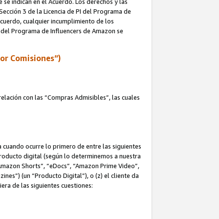
e se indican en el Acuerdo. Los derechos y las
 Sección 3 de la Licencia de PI del Programa de
 Acuerdo, cualquier incumplimiento de los
ica del Programa de Influencers de Amazon se
por Comisiones”)
elación con las “Compras Admisibles”, las cuales
na cuando ocurre lo primero de entre las siguientes
n producto digital (según lo determinemos a nuestra
“Amazon Shorts”, “eDocs”, “Amazon Prime Video”,
s”) (un “Producto Digital”), o (z) el cliente da
era de las siguientes cuestiones: