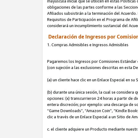
mayúscula inicial que se utilicen en estas Política
obligaciones de las partes conforme a las Seccione
Afiliados subsistirán a la terminación del Acuerdo.
Requisitos de Participación en el Programa de Afil
considerará un incumplimiento sustancial del Acu
Declaración de Ingresos por Comision
1. Compras Admisibles e Ingresos Admisibles
Pagaremos los Ingresos por Comisiones Estándar de
(con sujeción a las exclusiones descritas en esta 
(a) un cliente hace clic en un Enlace Especial en su 
(b) durante una única sesión, la cual se considera q
opciones: (x) transcurrieron 24 horas a partir de d
entera discreción; por ejemplo: una descarga de
“Game Downloads”, “Amazon Coin”, “Kindle Books”, 
clic a través de un Enlace Especial a un Sitio de A
c. el cliente adquiere un Producto mediante nuestr