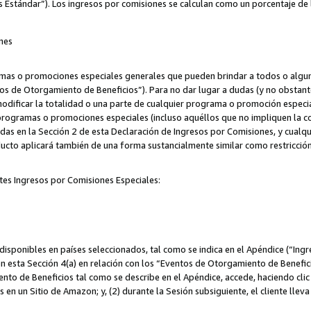
s Estándar”). Los ingresos por comisiones se calculan como un porcentaje de 
nes
as o promociones especiales generales que pueden brindar a todos o alguno
os de Otorgamiento de Beneficios”). Para no dar lugar a dudas (y no obstante
odificar la totalidad o una parte de cualquier programa o promoción especi
 programas o promociones especiales (incluso aquéllos que no impliquen la c
adas en la Sección 2 de esta Declaración de Ingresos por Comisiones, y cualq
ucto aplicará también de una forma sustancialmente similar como restricci
tes Ingresos por Comisiones Especiales:
isponibles en países seleccionados, tal como se indica en el Apéndice (“Ingr
n esta Sección 4(a) en relación con los “Eventos de Otorgamiento de Beneficio
to de Beneficios tal como se describe en el Apéndice, accede, haciendo clic e
s en un Sitio de Amazon; y, (2) durante la Sesión subsiguiente, el cliente lle