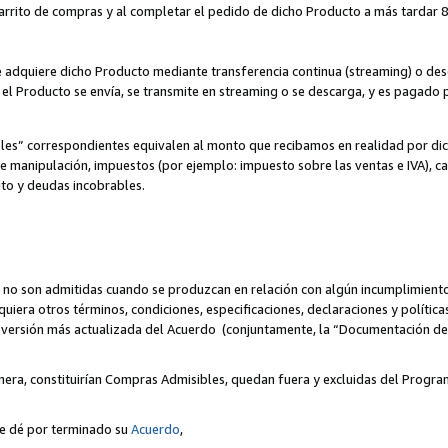
 carrito de compras y al completar el pedido de dicho Producto a más tardar 89
ente adquiere dicho Producto mediante transferencia continua (streaming) o d
, el Producto se envía, se transmite en streaming o se descarga, y es pagado p
bles” correspondientes equivalen al monto que recibamos en realidad por d
 de manipulación, impuestos (por ejemplo: impuesto sobre las ventas e IVA), ca
ito y deudas incobrables.
 no son admitidas cuando se produzcan en relación con algún incumplimiento
uiera otros términos, condiciones, especificaciones, declaraciones y políti
la versión más actualizada del Acuerdo (conjuntamente, la “Documentación d
nera, constituirían Compras Admisibles, quedan fuera y excluidas del Progra
se dé por terminado su
Acuerdo
,