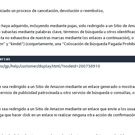
niciado un proceso de cancelación, devolución o reembolso,
ue haya adquirido, incluyendo mediante pujas, sido redirigido a un Sitio de 
o subastas mediante palabras clave, términos de búsqueda u otros identifica
ta no exhaustiva de nuestras marcas mediante los enlaces a continuación), o 
n” y “kindel”) (conjuntamente, una “Colocación de Búsqueda Pagada Prohib
marcas
x/gp/help/customer/display.html/?nodeId=200738910
que sea redirigido a un Sitio de Amazon mediante un enlace generado o most
ervicio de publicidad patrocinada u otro servicio de búsqueda o consultas, o 
e sea redirigido a un Sitio de Amazon mediante un enlace que envíe a los usu
nga que hacer click en un enlace ni realizar ninguna otra acción de confirmació