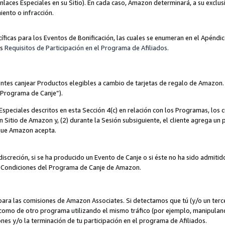
nlaces Especiales en su Sitio). En cada caso, Amazon determinará, a su exclus
iento o infracción.
cíficas para los Eventos de Bonificación, las cuales se enumeran en el Apéndi
os
Requisitos de Participación en el Programa de Afiliados
.
ntes canjear Productos elegibles a cambio de tarjetas de regalo de Amazon.
“Programa de Canje”).
speciales descritos en esta Sección 4(c) en relación con los Programas, los c
 un Sitio de Amazon y, (2) durante la Sesión subsiguiente, el cliente agrega u
 que Amazon acepta.
iscreción, si se ha producido un Evento de Canje o si éste no ha sido admiti
 Condiciones del Programa de Canje de Amazon.
para las comisiones de Amazon Associates. Si detectamos que tú (y/o un ter
como de otro programa utilizando el mismo tráfico (por ejemplo, manipula
es y/o la terminación de tu participación en el programa de Afiliados.