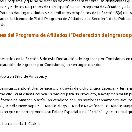
s del Programa y que no se definan de otra manera tendrán las definiciones qu
s 3 y 6 de los Requisitos de Participación en el Programa de Afiliados y a la
 Para no dar lugar a dudas y sin limitar los propósitos de la Sección 6(a) del
iados, la Licencia de PI del Programa de Afiliados o la Sección 1 de la Polít
erdo.
es del Programa de Afiliados (“Declaración de Ingresos 
scritos en la Sección 3 de esta Declaración de Ingresos por Comisiones en r
Declaración de Ingresos por Comisiones) tienen lugar cuando:
Sitio a un Sitio de Amazon; y
ue inicia cuando el cliente hace clic a través de dicho Enlace Especial y termi
icho clic; (y) el cliente coloca un pedido para un Producto, a excepción de u
 software de Amazon o artículos vendidos con los nombres “Amazon Music”, 
“Kindle Newspapers”, “Kindle Blogs”, “Kindle Newsfeeds” o “Kindle Magazine
mazon que no corresponde a su Enlace Especial (una “Sesión”), y ocurre cualqui
a herramienta 1-Click, o