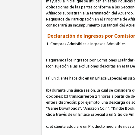
mayúscula inicial que se utilicen en estas Política
obligaciones de las partes conforme a las Seccione
Afiliados subsistirán a la terminación del Acuerdo.
Requisitos de Participación en el Programa de Afil
considerará un incumplimiento sustancial del Acu
Declaración de Ingresos por Comision
1. Compras Admisibles e Ingresos Admisibles
Pagaremos los Ingresos por Comisiones Estándar de
(con sujeción a las exclusiones descritas en esta 
(a) un cliente hace clic en un Enlace Especial en su 
(b) durante una única sesión, la cual se considera q
opciones: (x) transcurrieron 24 horas a partir de d
entera discreción; por ejemplo: una descarga de
“Game Downloads”, “Amazon Coin”, “Kindle Books”, 
clic a través de un Enlace Especial a un Sitio de A
c. el cliente adquiere un Producto mediante nuestr