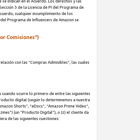
e se indican en el Acuerdo. Los derechos y las
 Sección 3 de la Licencia de PI del Programa de
 Acuerdo, cualquier incumplimiento de los
ica del Programa de Influencers de Amazon se
por Comisiones”)
elación con las “Compras Admisibles”, las cuales
na cuando ocurre lo primero de entre las siguientes
n producto digital (según lo determinemos a nuestra
“Amazon Shorts”, “eDocs”, “Amazon Prime Video”,
s”) (un “Producto Digital”), o (z) el cliente da
era de las siguientes cuestiones: