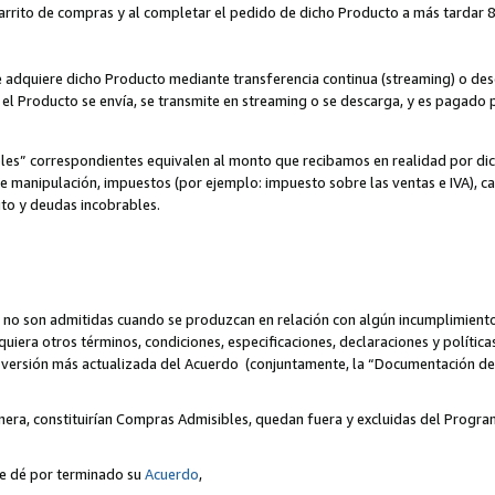
 carrito de compras y al completar el pedido de dicho Producto a más tardar 89
ente adquiere dicho Producto mediante transferencia continua (streaming) o d
, el Producto se envía, se transmite en streaming o se descarga, y es pagado p
bles” correspondientes equivalen al monto que recibamos en realidad por d
 de manipulación, impuestos (por ejemplo: impuesto sobre las ventas e IVA), ca
ito y deudas incobrables.
 no son admitidas cuando se produzcan en relación con algún incumplimiento
uiera otros términos, condiciones, especificaciones, declaraciones y políti
la versión más actualizada del Acuerdo (conjuntamente, la “Documentación d
nera, constituirían Compras Admisibles, quedan fuera y excluidas del Progra
se dé por terminado su
Acuerdo
,