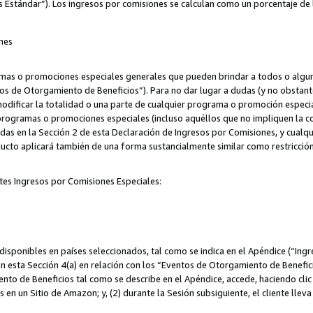
s Estándar”). Los ingresos por comisiones se calculan como un porcentaje de 
nes
as o promociones especiales generales que pueden brindar a todos o alguno
os de Otorgamiento de Beneficios”). Para no dar lugar a dudas (y no obstante
odificar la totalidad o una parte de cualquier programa o promoción especi
 programas o promociones especiales (incluso aquéllos que no impliquen la c
adas en la Sección 2 de esta Declaración de Ingresos por Comisiones, y cualq
ucto aplicará también de una forma sustancialmente similar como restricci
tes Ingresos por Comisiones Especiales:
isponibles en países seleccionados, tal como se indica en el Apéndice (“Ingr
n esta Sección 4(a) en relación con los “Eventos de Otorgamiento de Beneficio
to de Beneficios tal como se describe en el Apéndice, accede, haciendo clic e
s en un Sitio de Amazon; y, (2) durante la Sesión subsiguiente, el cliente lle