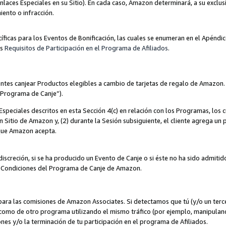
nlaces Especiales en su Sitio). En cada caso, Amazon determinará, a su exclus
iento o infracción.
cíficas para los Eventos de Bonificación, las cuales se enumeran en el Apéndi
os
Requisitos de Participación en el Programa de Afiliados
.
ntes canjear Productos elegibles a cambio de tarjetas de regalo de Amazon.
“Programa de Canje”).
speciales descritos en esta Sección 4(c) en relación con los Programas, los c
 un Sitio de Amazon y, (2) durante la Sesión subsiguiente, el cliente agrega u
 que Amazon acepta.
iscreción, si se ha producido un Evento de Canje o si éste no ha sido admiti
 Condiciones del Programa de Canje de Amazon.
para las comisiones de Amazon Associates. Si detectamos que tú (y/o un ter
como de otro programa utilizando el mismo tráfico (por ejemplo, manipula
es y/o la terminación de tu participación en el programa de Afiliados.