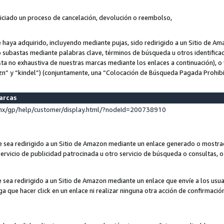
niciado un proceso de cancelación, devolución o reembolso,
ue haya adquirido, incluyendo mediante pujas, sido redirigido a un Sitio de 
o subastas mediante palabras clave, términos de búsqueda u otros identifica
ta no exhaustiva de nuestras marcas mediante los enlaces a continuación), o 
n” y “kindel”) (conjuntamente, una “Colocación de Búsqueda Pagada Prohib
marcas
x/gp/help/customer/display.html/?nodeId=200738910
que sea redirigido a un Sitio de Amazon mediante un enlace generado o most
ervicio de publicidad patrocinada u otro servicio de búsqueda o consultas, o 
e sea redirigido a un Sitio de Amazon mediante un enlace que envíe a los usu
nga que hacer click en un enlace ni realizar ninguna otra acción de confirmació