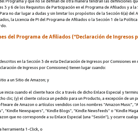
s del Programa y que no se definan de otra manera tendrán las definiciones qu
s 3 y 6 de los Requisitos de Participación en el Programa de Afiliados y a la
 Para no dar lugar a dudas y sin limitar los propósitos de la Sección 6(a) del
iados, la Licencia de PI del Programa de Afiliados o la Sección 1 de la Polít
erdo.
es del Programa de Afiliados (“Declaración de Ingresos 
scritos en la Sección 3 de esta Declaración de Ingresos por Comisiones en r
Declaración de Ingresos por Comisiones) tienen lugar cuando:
Sitio a un Sitio de Amazon; y
ue inicia cuando el cliente hace clic a través de dicho Enlace Especial y termi
icho clic; (y) el cliente coloca un pedido para un Producto, a excepción de u
 software de Amazon o artículos vendidos con los nombres “Amazon Music”, 
“Kindle Newspapers”, “Kindle Blogs”, “Kindle Newsfeeds” o “Kindle Magazine
mazon que no corresponde a su Enlace Especial (una “Sesión”), y ocurre cualqui
a herramienta 1-Click, o