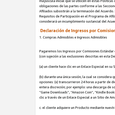
mayúscula inicial que se utilicen en estas Política
obligaciones de las partes conforme a las Seccione
Afiliados subsistirán a la terminación del Acuerdo.
Requisitos de Participación en el Programa de Afil
considerará un incumplimiento sustancial del Acu
Declaración de Ingresos por Comision
1. Compras Admisibles e Ingresos Admisibles
Pagaremos los Ingresos por Comisiones Estándar de
(con sujeción a las exclusiones descritas en esta 
(a) un cliente hace clic en un Enlace Especial en su 
(b) durante una única sesión, la cual se considera q
opciones: (x) transcurrieron 24 horas a partir de d
entera discreción; por ejemplo: una descarga de
“Game Downloads”, “Amazon Coin”, “Kindle Books”, 
clic a través de un Enlace Especial a un Sitio de A
c. el cliente adquiere un Producto mediante nuestr