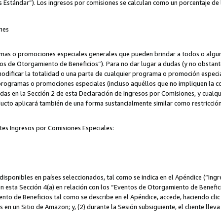
s Estándar”). Los ingresos por comisiones se calculan como un porcentaje de 
nes
as o promociones especiales generales que pueden brindar a todos o alguno
os de Otorgamiento de Beneficios”). Para no dar lugar a dudas (y no obstante
odificar la totalidad o una parte de cualquier programa o promoción especi
 programas o promociones especiales (incluso aquéllos que no impliquen la c
adas en la Sección 2 de esta Declaración de Ingresos por Comisiones, y cualq
ucto aplicará también de una forma sustancialmente similar como restricci
tes Ingresos por Comisiones Especiales:
isponibles en países seleccionados, tal como se indica en el Apéndice (“Ingr
n esta Sección 4(a) en relación con los “Eventos de Otorgamiento de Beneficio
to de Beneficios tal como se describe en el Apéndice, accede, haciendo clic e
s en un Sitio de Amazon; y, (2) durante la Sesión subsiguiente, el cliente lle