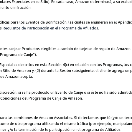
nlaces Especiales en su Sitio). En cada caso, Amazon determinará, a su exclus
iento o infracción.
cíficas para los Eventos de Bonificación, las cuales se enumeran en el Apéndi
os
Requisitos de Participación en el Programa de Afiliados
.
ntes canjear Productos elegibles a cambio de tarjetas de regalo de Amazon.
“Programa de Canje”).
speciales descritos en esta Sección 4(c) en relación con los Programas, los c
 un Sitio de Amazon y, (2) durante la Sesión subsiguiente, el cliente agrega u
 que Amazon acepta.
iscreción, si se ha producido un Evento de Canje o si éste no ha sido admiti
 Condiciones del Programa de Canje de Amazon.
para las comisiones de Amazon Associates. Si detectamos que tú (y/o un ter
como de otro programa utilizando el mismo tráfico (por ejemplo, manipula
es y/o la terminación de tu participación en el programa de Afiliados.