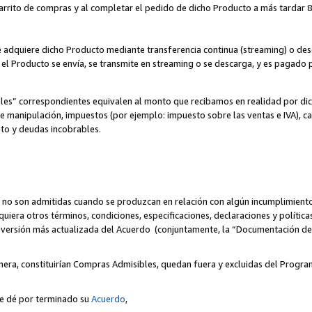
 carrito de compras y al completar el pedido de dicho Producto a más tardar 89
ente adquiere dicho Producto mediante transferencia continua (streaming) o d
, el Producto se envía, se transmite en streaming o se descarga, y es pagado p
bles” correspondientes equivalen al monto que recibamos en realidad por d
 de manipulación, impuestos (por ejemplo: impuesto sobre las ventas e IVA), ca
ito y deudas incobrables.
 no son admitidas cuando se produzcan en relación con algún incumplimiento
uiera otros términos, condiciones, especificaciones, declaraciones y políti
la versión más actualizada del Acuerdo (conjuntamente, la “Documentación d
nera, constituirían Compras Admisibles, quedan fuera y excluidas del Progra
se dé por terminado su
Acuerdo
,