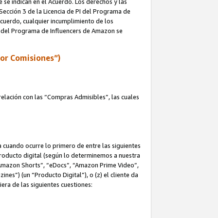
e se indican en el Acuerdo. Los derechos y las
 Sección 3 de la Licencia de PI del Programa de
 Acuerdo, cualquier incumplimiento de los
ica del Programa de Influencers de Amazon se
por Comisiones”)
elación con las “Compras Admisibles”, las cuales
na cuando ocurre lo primero de entre las siguientes
n producto digital (según lo determinemos a nuestra
“Amazon Shorts”, “eDocs”, “Amazon Prime Video”,
s”) (un “Producto Digital”), o (z) el cliente da
era de las siguientes cuestiones: