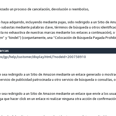
niciado un proceso de cancelación, devolución o reembolso,
ue haya adquirido, incluyendo mediante pujas, sido redirigido a un Sitio de 
o subastas mediante palabras clave, términos de búsqueda u otros identifica
ta no exhaustiva de nuestras marcas mediante los enlaces a continuación), o 
n” y “kindel”) (conjuntamente, una “Colocación de Búsqueda Pagada Prohib
marcas
x/gp/help/customer/display.html/?nodeId=200738910
que sea redirigido a un Sitio de Amazon mediante un enlace generado o most
ervicio de publicidad patrocinada u otro servicio de búsqueda o consultas, o 
e sea redirigido a un Sitio de Amazon mediante un enlace que envíe a los usu
nga que hacer click en un enlace ni realizar ninguna otra acción de confirmació