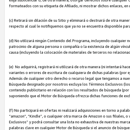
formateados con su etiqueta de Afiliado, ni mostrar dichos enlaces, en u
(c) Retirará sin dilación de su Sitio y eliminará o destruirá de otra m
respecto al cual le notifiquemos que ya no se encuentra disponible par
(d) No utilizará ningún Contenido del Programa, incluyendo cualquier
patrocinio de alguna persona o compañía o la existencia de algún víncul
causa (incluyendo la colocación de materiales de terceros no relacion
(e) No adquirirá, registrará ni utilizará de otra manera (ni intentará h
variantes o errores de escritura de cualquiera de dichas palabras (po
Además de cualquier otro derecho o recurso legal que tengamos a nuest
Búsqueda designado por nosotros excluya los Términos Exclusivos (los c
contenido publicitario en relación con los resultados de búsqueda (por 
suponiendo que el Motor de Búsqueda ofrezca dichas funciones de exc
(f) No participará en ofertas ni realizará adquisiciones en torno a pala
“amazon”, “Kindle”, o cualquier otra marca de Amazon o sus filiales, o 
Exclusivos” y podrá consultar una lista no exhaustiva de nuestras marc
palabras clave en cualquier Motor de Búsqueda si el anuncio de búsqu