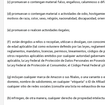
(c) promuevan o contengan material falso, engañoso, calumnioso o dif
(d) promuevan o contengan material o actividades de odio, hostigamient
motivos de raza, color, sexo, religión, nacionalidad, discapacidad, orien
(e) promuevan o realicen actividades ilegales;
(f) están dirigidos a niños o recopilan, utilizan o divulgan, con cono
de edad aplicable (tal como estuviere definido por las leyes, reglament
reglamentos, mandatos, licencias, permisos, lineamientos, códigos de pr
otros requisitos aplicables emitidos por cualquier autoridad gubername
aplicable, la Ley Federal de Protección de Datos Personales en Posesión
la Ley Federal de Protección al Consumidor, el Código Penal Federal y
(g) incluyan cualquier marca de Amazon o sus filiales, o una variante o
dominio, nombre de subdominio, en cualquier “etiqueta” o ID de Afilia
cualquier sitio de redes sociales (consulte una lista no exhaustiva de 
(h) infringen, de otra manera, cualquier derecho de propiedad intelectu