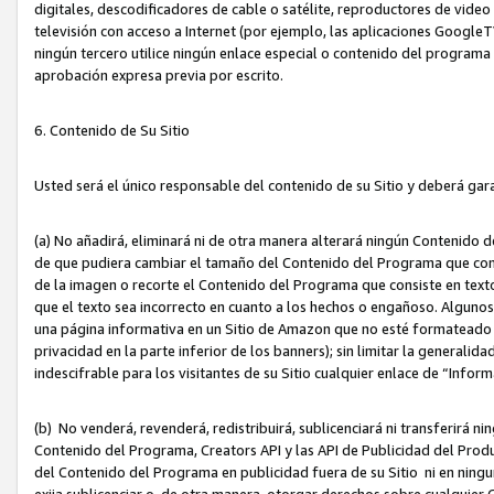
digitales, descodificadores de cable o satélite, reproductores de vide
televisión con acceso a Internet (por ejemplo, las aplicaciones GoogleTV,
ningún tercero utilice ningún enlace especial o contenido del program
aprobación expresa previa por escrito.
6. Contenido de Su Sitio
Usted será el único responsable del contenido de su Sitio y deberá gar
(a) No añadirá, eliminará ni de otra manera alterará ningún Contenido 
de que pudiera cambiar el tamaño del Contenido del Programa que con
de la imagen o recorte el Contenido del Programa que consiste en texto
que el texto sea incorrecto en cuanto a los hechos o engañoso. Alguno
una página informativa en un Sitio de Amazon que no esté formateado c
privacidad en la parte inferior de los banners); sin limitar la generalidad
indescifrable para los visitantes de su Sitio cualquier enlace de “Infor
(b) No venderá, revenderá, redistribuirá, sublicenciará ni transferirá n
Contenido del Programa, Creators API y las API de Publicidad del Product
del Contenido del Programa en publicidad fuera de su Sitio ni en ninguna
exija sublicenciar o, de otra manera, otorgar derechos sobre cualquier