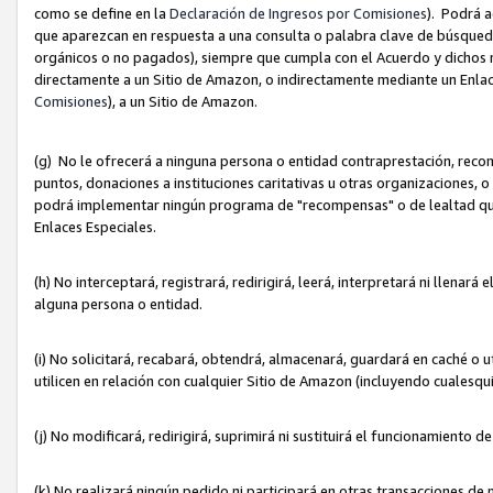
como se define en la
Declaración de Ingresos por Comisiones
). Podrá 
que aparezcan en respuesta a una consulta o palabra clave de búsqueda 
orgánicos o no pagados), siempre que cumpla con el Acuerdo y dichos r
directamente a un Sitio de Amazon, o indirectamente mediante un Enlac
Comisiones
), a un Sitio de Amazon.
(g) No le ofrecerá a ninguna persona o entidad contraprestación, reco
puntos, donaciones a instituciones caritativas u otras organizaciones, o
podrá implementar ningún programa de "recompensas" o de lealtad que i
Enlaces Especiales.
(h) No interceptará, registrará, redirigirá, leerá, interpretará ni llena
alguna persona o entidad.
(i) No solicitará, recabará, obtendrá, almacenará, guardará en caché o 
utilicen en relación con cualquier Sitio de Amazon (incluyendo cualesq
(j) No modificará, redirigirá, suprimirá ni sustituirá el funcionamiento 
(k) No realizará ningún pedido ni participará en otras transacciones de