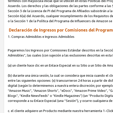
términos con mayúscula inicial que se utilicen en estas Políticas del Pr
Acuerdo. Los derechos y las obligaciones de las partes conforme a las S
Sección 3 de la Licencia de PI del Programa de Afiliados subsistirán a l
Sección 6(a) del Acuerdo, cualquier incumplimiento de los Requisitos de
o la Sección 1 de la Política del Programa de Influencers de Amazon se
Declaración de Ingresos por Comisiones del Programa
1. Compras Admisibles e Ingresos Admisibles
Pagaremos los Ingresos por Comisiones Estándar descritos en la Secció
Admisibles”, las cuales (con sujeción a las exclusiones descritas en est
(a) un cliente hace clic en un Enlace Especial en su Sitio a un Sitio de Am
(b) durante una única sesión, la cual se considera que inicia cuando el c
entre las siguientes opciones: (x) transcurrieron 24 horas a partir de di
digital (según lo determinemos a nuestra entera discreción; por ejem
“Amazon Music”, “Amazon Shorts”, “eDocs”, “Amazon Prime Video”, “G
Blogs”, “Kindle Newsfeeds” o “Kindle Magazines”) (un “Producto Digital”)
corresponde a su Enlace Especial (una “Sesión”), y ocurre cualquiera de 
c. el cliente adquiere un Producto mediante nuestra herramienta 1-Click