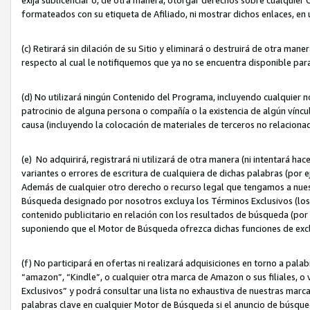
formateados con su etiqueta de Afiliado, ni mostrar dichos enlaces, en u
(c) Retirará sin dilación de su Sitio y eliminará o destruirá de otra m
respecto al cual le notifiquemos que ya no se encuentra disponible par
(d) No utilizará ningún Contenido del Programa, incluyendo cualquier
patrocinio de alguna persona o compañía o la existencia de algún víncul
causa (incluyendo la colocación de materiales de terceros no relacion
(e) No adquirirá, registrará ni utilizará de otra manera (ni intentará h
variantes o errores de escritura de cualquiera de dichas palabras (po
Además de cualquier otro derecho o recurso legal que tengamos a nuest
Búsqueda designado por nosotros excluya los Términos Exclusivos (los c
contenido publicitario en relación con los resultados de búsqueda (por 
suponiendo que el Motor de Búsqueda ofrezca dichas funciones de exc
(f) No participará en ofertas ni realizará adquisiciones en torno a pala
“amazon”, “Kindle”, o cualquier otra marca de Amazon o sus filiales, o 
Exclusivos” y podrá consultar una lista no exhaustiva de nuestras marc
palabras clave en cualquier Motor de Búsqueda si el anuncio de búsqu