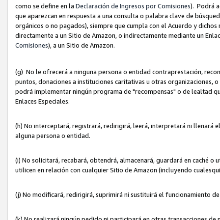
como se define en la
Declaración de Ingresos por Comisiones
). Podrá 
que aparezcan en respuesta a una consulta o palabra clave de búsqueda 
orgánicos o no pagados), siempre que cumpla con el Acuerdo y dichos r
directamente a un Sitio de Amazon, o indirectamente mediante un Enlac
Comisiones
), a un Sitio de Amazon.
(g) No le ofrecerá a ninguna persona o entidad contraprestación, reco
puntos, donaciones a instituciones caritativas u otras organizaciones, o
podrá implementar ningún programa de "recompensas" o de lealtad que i
Enlaces Especiales.
(h) No interceptará, registrará, redirigirá, leerá, interpretará ni llena
alguna persona o entidad.
(i) No solicitará, recabará, obtendrá, almacenará, guardará en caché o 
utilicen en relación con cualquier Sitio de Amazon (incluyendo cualesq
(j) No modificará, redirigirá, suprimirá ni sustituirá el funcionamiento 
(k) No realizará ningún pedido ni participará en otras transacciones de