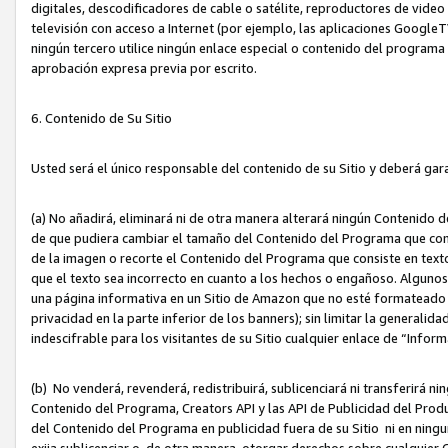
digitales, descodificadores de cable o satélite, reproductores de vide
televisión con acceso a Internet (por ejemplo, las aplicaciones GoogleTV,
ningún tercero utilice ningún enlace especial o contenido del program
aprobación expresa previa por escrito.
6. Contenido de Su Sitio
Usted será el único responsable del contenido de su Sitio y deberá gar
(a) No añadirá, eliminará ni de otra manera alterará ningún Contenido 
de que pudiera cambiar el tamaño del Contenido del Programa que con
de la imagen o recorte el Contenido del Programa que consiste en texto
que el texto sea incorrecto en cuanto a los hechos o engañoso. Alguno
una página informativa en un Sitio de Amazon que no esté formateado c
privacidad en la parte inferior de los banners); sin limitar la generalidad
indescifrable para los visitantes de su Sitio cualquier enlace de “Infor
(b) No venderá, revenderá, redistribuirá, sublicenciará ni transferirá n
Contenido del Programa, Creators API y las API de Publicidad del Product
del Contenido del Programa en publicidad fuera de su Sitio ni en ninguna
exija sublicenciar o, de otra manera, otorgar derechos sobre cualquier