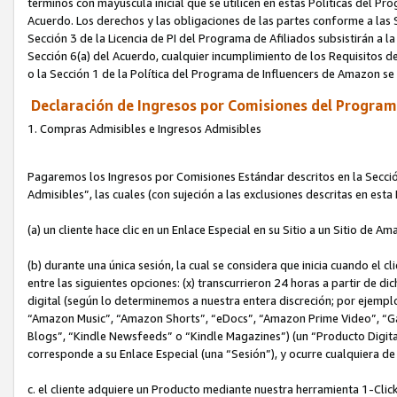
términos con mayúscula inicial que se utilicen en estas Políticas del Pr
Acuerdo. Los derechos y las obligaciones de las partes conforme a las S
Sección 3 de la Licencia de PI del Programa de Afiliados subsistirán a l
Sección 6(a) del Acuerdo, cualquier incumplimiento de los Requisitos de
o la Sección 1 de la Política del Programa de Influencers de Amazon se
Declaración de Ingresos por Comisiones del Programa
1. Compras Admisibles e Ingresos Admisibles
Pagaremos los Ingresos por Comisiones Estándar descritos en la Secció
Admisibles”, las cuales (con sujeción a las exclusiones descritas en est
(a) un cliente hace clic en un Enlace Especial en su Sitio a un Sitio de Am
(b) durante una única sesión, la cual se considera que inicia cuando el c
entre las siguientes opciones: (x) transcurrieron 24 horas a partir de di
digital (según lo determinemos a nuestra entera discreción; por ejem
“Amazon Music”, “Amazon Shorts”, “eDocs”, “Amazon Prime Video”, “G
Blogs”, “Kindle Newsfeeds” o “Kindle Magazines”) (un “Producto Digital”)
corresponde a su Enlace Especial (una “Sesión”), y ocurre cualquiera de 
c. el cliente adquiere un Producto mediante nuestra herramienta 1-Click