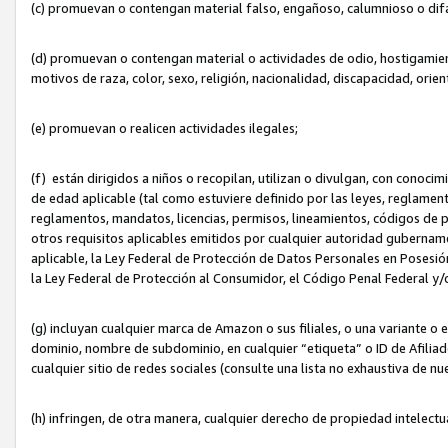
(c) promuevan o contengan material falso, engañoso, calumnioso o dif
(d) promuevan o contengan material o actividades de odio, hostigamient
motivos de raza, color, sexo, religión, nacionalidad, discapacidad, orien
(e) promuevan o realicen actividades ilegales;
(f) están dirigidos a niños o recopilan, utilizan o divulgan, con cono
de edad aplicable (tal como estuviere definido por las leyes, reglament
reglamentos, mandatos, licencias, permisos, lineamientos, códigos de pr
otros requisitos aplicables emitidos por cualquier autoridad gubername
aplicable, la Ley Federal de Protección de Datos Personales en Posesión
la Ley Federal de Protección al Consumidor, el Código Penal Federal y
(g) incluyan cualquier marca de Amazon o sus filiales, o una variante o
dominio, nombre de subdominio, en cualquier “etiqueta” o ID de Afilia
cualquier sitio de redes sociales (consulte una lista no exhaustiva de 
(h) infringen, de otra manera, cualquier derecho de propiedad intelectu