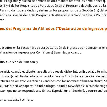
s del Programa y que no se definan de otra manera tendrán las definiciones qu
s 3 y 6 de los Requisitos de Participación en el Programa de Afiliados y a la
 Para no dar lugar a dudas y sin limitar los propósitos de la Sección 6(a) del
iados, la Licencia de PI del Programa de Afiliados o la Sección 1 de la Polít
erdo.
es del Programa de Afiliados (“Declaración de Ingresos 
scritos en la Sección 3 de esta Declaración de Ingresos por Comisiones en r
Declaración de Ingresos por Comisiones) tienen lugar cuando:
Sitio a un Sitio de Amazon; y
ue inicia cuando el cliente hace clic a través de dicho Enlace Especial y termi
icho clic; (y) el cliente coloca un pedido para un Producto, a excepción de u
 software de Amazon o artículos vendidos con los nombres “Amazon Music”, 
“Kindle Newspapers”, “Kindle Blogs”, “Kindle Newsfeeds” o “Kindle Magazine
mazon que no corresponde a su Enlace Especial (una “Sesión”), y ocurre cualqui
a herramienta 1-Click, o