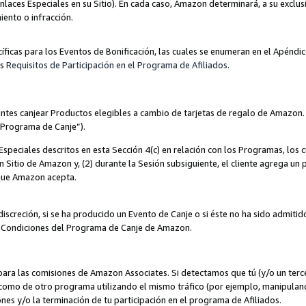
nlaces Especiales en su Sitio). En cada caso, Amazon determinará, a su exclus
iento o infracción.
cíficas para los Eventos de Bonificación, las cuales se enumeran en el Apéndi
os
Requisitos de Participación en el Programa de Afiliados
.
ntes canjear Productos elegibles a cambio de tarjetas de regalo de Amazon.
“Programa de Canje”).
speciales descritos en esta Sección 4(c) en relación con los Programas, los c
 un Sitio de Amazon y, (2) durante la Sesión subsiguiente, el cliente agrega u
 que Amazon acepta.
iscreción, si se ha producido un Evento de Canje o si éste no ha sido admiti
 Condiciones del Programa de Canje de Amazon.
para las comisiones de Amazon Associates. Si detectamos que tú (y/o un ter
como de otro programa utilizando el mismo tráfico (por ejemplo, manipula
es y/o la terminación de tu participación en el programa de Afiliados.