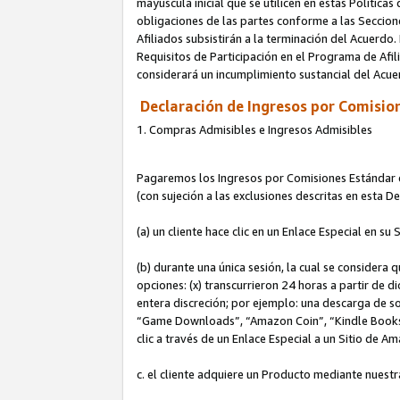
mayúscula inicial que se utilicen en estas Política
obligaciones de las partes conforme a las Seccione
Afiliados subsistirán a la terminación del Acuerdo.
Requisitos de Participación en el Programa de Afil
considerará un incumplimiento sustancial del Acu
Declaración de Ingresos por Comision
1. Compras Admisibles e Ingresos Admisibles
Pagaremos los Ingresos por Comisiones Estándar de
(con sujeción a las exclusiones descritas en esta 
(a) un cliente hace clic en un Enlace Especial en su 
(b) durante una única sesión, la cual se considera q
opciones: (x) transcurrieron 24 horas a partir de d
entera discreción; por ejemplo: una descarga de
“Game Downloads”, “Amazon Coin”, “Kindle Books”, 
clic a través de un Enlace Especial a un Sitio de A
c. el cliente adquiere un Producto mediante nuestr