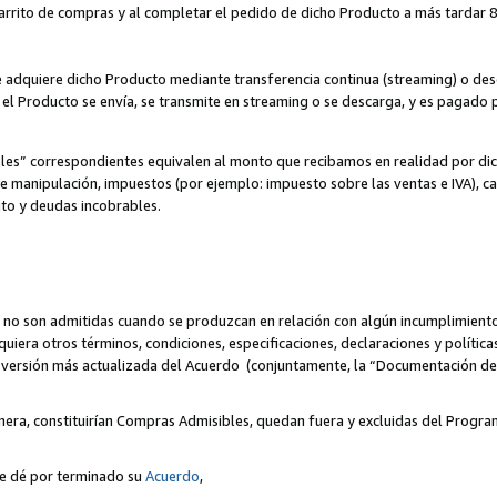
 carrito de compras y al completar el pedido de dicho Producto a más tardar 89
ente adquiere dicho Producto mediante transferencia continua (streaming) o d
, el Producto se envía, se transmite en streaming o se descarga, y es pagado p
bles” correspondientes equivalen al monto que recibamos en realidad por d
 de manipulación, impuestos (por ejemplo: impuesto sobre las ventas e IVA), ca
ito y deudas incobrables.
 no son admitidas cuando se produzcan en relación con algún incumplimiento
uiera otros términos, condiciones, especificaciones, declaraciones y políti
la versión más actualizada del Acuerdo (conjuntamente, la “Documentación d
nera, constituirían Compras Admisibles, quedan fuera y excluidas del Progra
se dé por terminado su
Acuerdo
,