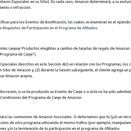
nlaces Especiales en su Sitio). En cada caso, Amazon determinará, a su exclus
iento o infracción.
cíficas para los Eventos de Bonificación, las cuales se enumeran en el Apéndi
os
Requisitos de Participación en el Programa de Afiliados
.
ntes canjear Productos elegibles a cambio de tarjetas de regalo de Amazon.
“Programa de Canje”).
speciales descritos en esta Sección 4(c) en relación con los Programas, los c
 un Sitio de Amazon y, (2) durante la Sesión subsiguiente, el cliente agrega u
 que Amazon acepta.
iscreción, si se ha producido un Evento de Canje o si éste no ha sido admiti
 Condiciones del Programa de Canje de Amazon.
para las comisiones de Amazon Associates. Si detectamos que tú (y/o un ter
como de otro programa utilizando el mismo tráfico (por ejemplo, manipula
es y/o la terminación de tu participación en el programa de Afiliados.