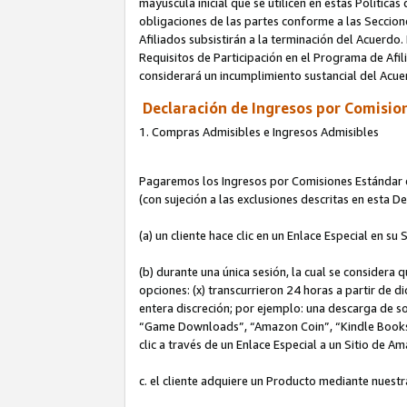
mayúscula inicial que se utilicen en estas Política
obligaciones de las partes conforme a las Seccione
Afiliados subsistirán a la terminación del Acuerdo.
Requisitos de Participación en el Programa de Afil
considerará un incumplimiento sustancial del Acu
Declaración de Ingresos por Comision
1. Compras Admisibles e Ingresos Admisibles
Pagaremos los Ingresos por Comisiones Estándar de
(con sujeción a las exclusiones descritas en esta 
(a) un cliente hace clic en un Enlace Especial en su 
(b) durante una única sesión, la cual se considera q
opciones: (x) transcurrieron 24 horas a partir de d
entera discreción; por ejemplo: una descarga de
“Game Downloads”, “Amazon Coin”, “Kindle Books”, 
clic a través de un Enlace Especial a un Sitio de A
c. el cliente adquiere un Producto mediante nuestr