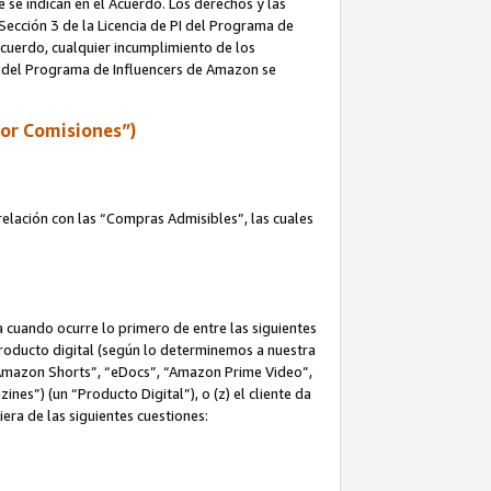
e se indican en el Acuerdo. Los derechos y las
 Sección 3 de la Licencia de PI del Programa de
 Acuerdo, cualquier incumplimiento de los
ica del Programa de Influencers de Amazon se
por Comisiones”)
elación con las “Compras Admisibles”, las cuales
na cuando ocurre lo primero de entre las siguientes
n producto digital (según lo determinemos a nuestra
“Amazon Shorts”, “eDocs”, “Amazon Prime Video”,
s”) (un “Producto Digital”), o (z) el cliente da
era de las siguientes cuestiones: