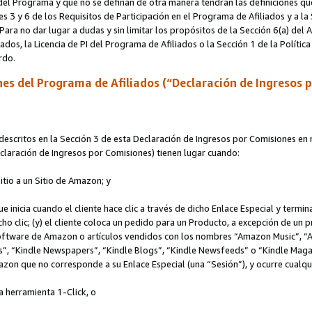
s del Programa y que no se definan de otra manera tendrán las definiciones qu
s 3 y 6 de los Requisitos de Participación en el Programa de Afiliados y a la
 Para no dar lugar a dudas y sin limitar los propósitos de la Sección 6(a) del
iados, la Licencia de PI del Programa de Afiliados o la Sección 1 de la Polít
erdo.
es del Programa de Afiliados (“Declaración de Ingresos 
scritos en la Sección 3 de esta Declaración de Ingresos por Comisiones en r
Declaración de Ingresos por Comisiones) tienen lugar cuando:
Sitio a un Sitio de Amazon; y
ue inicia cuando el cliente hace clic a través de dicho Enlace Especial y termi
icho clic; (y) el cliente coloca un pedido para un Producto, a excepción de u
 software de Amazon o artículos vendidos con los nombres “Amazon Music”, 
“Kindle Newspapers”, “Kindle Blogs”, “Kindle Newsfeeds” o “Kindle Magazine
mazon que no corresponde a su Enlace Especial (una “Sesión”), y ocurre cualqui
a herramienta 1-Click, o