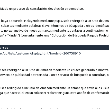
niciado un proceso de cancelación, devolución o reembolso,
ue haya adquirido, incluyendo mediante pujas, sido redirigido a un Sitio de 
o subastas mediante palabras clave, términos de búsqueda u otros identifica
ta no exhaustiva de nuestras marcas mediante los enlaces a continuación), o 
n” y “kindel”) (conjuntamente, una “Colocación de Búsqueda Pagada Prohib
marcas
x/gp/help/customer/display.html/?nodeId=200738910
que sea redirigido a un Sitio de Amazon mediante un enlace generado o most
ervicio de publicidad patrocinada u otro servicio de búsqueda o consultas, o 
e sea redirigido a un Sitio de Amazon mediante un enlace que envíe a los usu
nga que hacer click en un enlace ni realizar ninguna otra acción de confirmació