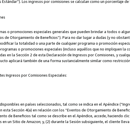
s Estándar”). Los ingresos por comisiones se calculan como un porcentaje de 
nes
as o promociones especiales generales que pueden brindar a todos o alguno
os de Otorgamiento de Beneficios”). Para no dar lugar a dudas (y no obstante
odificar la totalidad o una parte de cualquier programa o promoción especi
 programas o promociones especiales (incluso aquéllos que no impliquen la c
adas en la Sección 2 de esta Declaración de Ingresos por Comisiones, y cualq
ucto aplicará también de una forma sustancialmente similar como restricci
tes Ingresos por Comisiones Especiales:
isponibles en países seleccionados, tal como se indica en el Apéndice (“Ingr
n esta Sección 4(a) en relación con los “Eventos de Otorgamiento de Beneficio
to de Beneficios tal como se describe en el Apéndice, accede, haciendo clic e
s en un Sitio de Amazon; y, (2) durante la Sesión subsiguiente, el cliente lle