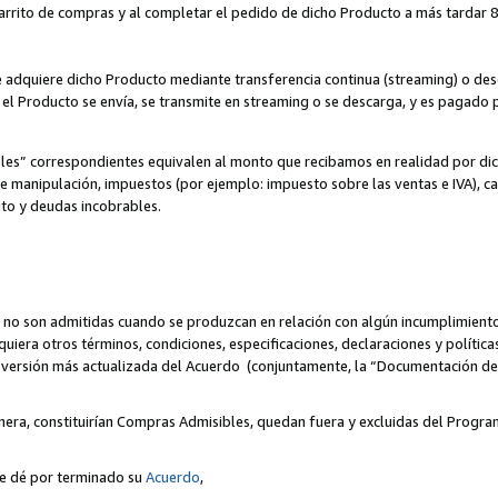
 carrito de compras y al completar el pedido de dicho Producto a más tardar 89
ente adquiere dicho Producto mediante transferencia continua (streaming) o d
, el Producto se envía, se transmite en streaming o se descarga, y es pagado p
bles” correspondientes equivalen al monto que recibamos en realidad por d
 de manipulación, impuestos (por ejemplo: impuesto sobre las ventas e IVA), ca
ito y deudas incobrables.
 no son admitidas cuando se produzcan en relación con algún incumplimiento
uiera otros términos, condiciones, especificaciones, declaraciones y políti
la versión más actualizada del Acuerdo (conjuntamente, la “Documentación d
nera, constituirían Compras Admisibles, quedan fuera y excluidas del Progra
se dé por terminado su
Acuerdo
,