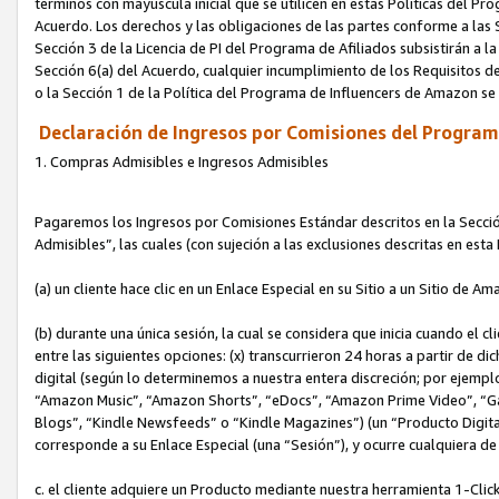
términos con mayúscula inicial que se utilicen en estas Políticas del Pr
Acuerdo. Los derechos y las obligaciones de las partes conforme a las S
Sección 3 de la Licencia de PI del Programa de Afiliados subsistirán a l
Sección 6(a) del Acuerdo, cualquier incumplimiento de los Requisitos de
o la Sección 1 de la Política del Programa de Influencers de Amazon se
Declaración de Ingresos por Comisiones del Programa
1. Compras Admisibles e Ingresos Admisibles
Pagaremos los Ingresos por Comisiones Estándar descritos en la Secció
Admisibles”, las cuales (con sujeción a las exclusiones descritas en est
(a) un cliente hace clic en un Enlace Especial en su Sitio a un Sitio de Am
(b) durante una única sesión, la cual se considera que inicia cuando el c
entre las siguientes opciones: (x) transcurrieron 24 horas a partir de di
digital (según lo determinemos a nuestra entera discreción; por ejem
“Amazon Music”, “Amazon Shorts”, “eDocs”, “Amazon Prime Video”, “G
Blogs”, “Kindle Newsfeeds” o “Kindle Magazines”) (un “Producto Digital”)
corresponde a su Enlace Especial (una “Sesión”), y ocurre cualquiera de 
c. el cliente adquiere un Producto mediante nuestra herramienta 1-Click