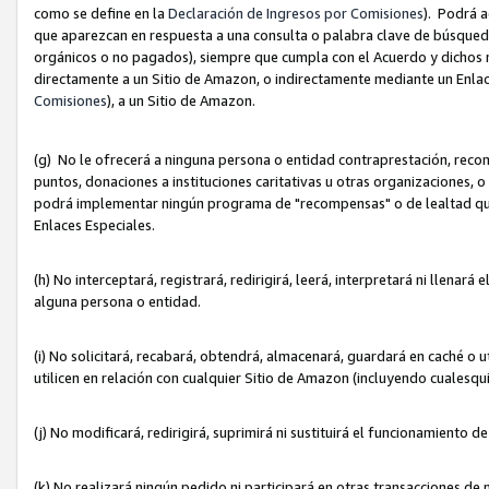
como se define en la
Declaración de Ingresos por Comisiones
). Podrá 
que aparezcan en respuesta a una consulta o palabra clave de búsqueda 
orgánicos o no pagados), siempre que cumpla con el Acuerdo y dichos r
directamente a un Sitio de Amazon, o indirectamente mediante un Enlac
Comisiones
), a un Sitio de Amazon.
(g) No le ofrecerá a ninguna persona o entidad contraprestación, reco
puntos, donaciones a instituciones caritativas u otras organizaciones, o
podrá implementar ningún programa de "recompensas" o de lealtad que i
Enlaces Especiales.
(h) No interceptará, registrará, redirigirá, leerá, interpretará ni llena
alguna persona o entidad.
(i) No solicitará, recabará, obtendrá, almacenará, guardará en caché o 
utilicen en relación con cualquier Sitio de Amazon (incluyendo cualesq
(j) No modificará, redirigirá, suprimirá ni sustituirá el funcionamiento 
(k) No realizará ningún pedido ni participará en otras transacciones de