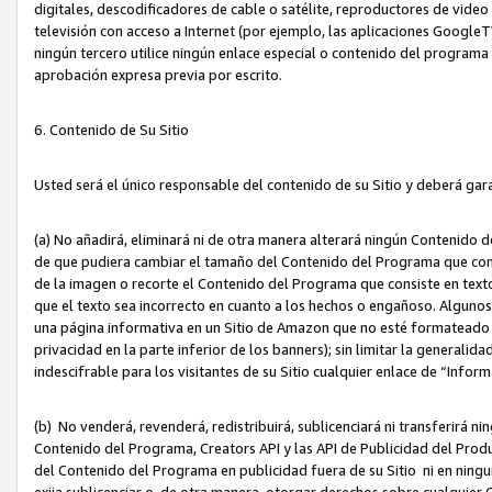
digitales, descodificadores de cable o satélite, reproductores de vide
televisión con acceso a Internet (por ejemplo, las aplicaciones GoogleTV,
ningún tercero utilice ningún enlace especial o contenido del program
aprobación expresa previa por escrito.
6. Contenido de Su Sitio
Usted será el único responsable del contenido de su Sitio y deberá gar
(a) No añadirá, eliminará ni de otra manera alterará ningún Contenido 
de que pudiera cambiar el tamaño del Contenido del Programa que con
de la imagen o recorte el Contenido del Programa que consiste en texto
que el texto sea incorrecto en cuanto a los hechos o engañoso. Alguno
una página informativa en un Sitio de Amazon que no esté formateado c
privacidad en la parte inferior de los banners); sin limitar la generalidad
indescifrable para los visitantes de su Sitio cualquier enlace de “Infor
(b) No venderá, revenderá, redistribuirá, sublicenciará ni transferirá n
Contenido del Programa, Creators API y las API de Publicidad del Product
del Contenido del Programa en publicidad fuera de su Sitio ni en ninguna
exija sublicenciar o, de otra manera, otorgar derechos sobre cualquier