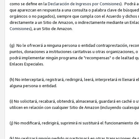
como se define en la
Declaración de Ingresos por Comisiones
). Podrá 
que aparezcan en respuesta a una consulta o palabra clave de búsqueda 
orgánicos o no pagados), siempre que cumpla con el Acuerdo y dichos r
directamente a un Sitio de Amazon, o indirectamente mediante un Enlac
Comisiones
), a un Sitio de Amazon.
(g) No le ofrecerá a ninguna persona o entidad contraprestación, reco
puntos, donaciones a instituciones caritativas u otras organizaciones, o
podrá implementar ningún programa de "recompensas" o de lealtad que i
Enlaces Especiales.
(h) No interceptará, registrará, redirigirá, leerá, interpretará ni llena
alguna persona o entidad.
(i) No solicitará, recabará, obtendrá, almacenará, guardará en caché o 
utilicen en relación con cualquier Sitio de Amazon (incluyendo cualesq
(j) No modificará, redirigirá, suprimirá ni sustituirá el funcionamiento 
(k) No realizará ningún pedido ni participará en otras transacciones de