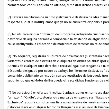
formateados con su etiqueta de Afiliado, ni mostrar dichos enlaces, en u
(c) Retirará sin dilación de su Sitio y eliminará o destruirá de otra m
respecto al cual le notifiquemos que ya no se encuentra disponible par
(d) No utilizará ningún Contenido del Programa, incluyendo cualquier
patrocinio de alguna persona o compañía o la existencia de algún víncul
causa (incluyendo la colocación de materiales de terceros no relacion
(e) No adquirirá, registrará ni utilizará de otra manera (ni intentará h
variantes o errores de escritura de cualquiera de dichas palabras (po
Además de cualquier otro derecho o recurso legal que tengamos a nuest
Búsqueda designado por nosotros excluya los Términos Exclusivos (los c
contenido publicitario en relación con los resultados de búsqueda (por 
suponiendo que el Motor de Búsqueda ofrezca dichas funciones de exc
(f) No participará en ofertas ni realizará adquisiciones en torno a pala
“amazon”, “Kindle”, o cualquier otra marca de Amazon o sus filiales, o 
Exclusivos” y podrá consultar una lista no exhaustiva de nuestras marc
palabras clave en cualquier Motor de Búsqueda si el anuncio de búsqu