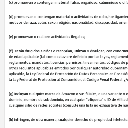
(c) promuevan o contengan material falso, engañoso, calumnioso o dif
(d) promuevan o contengan material o actividades de odio, hostigamient
motivos de raza, color, sexo, religión, nacionalidad, discapacidad, orien
(e) promuevan o realicen actividades ilegales;
(f) están dirigidos a niños o recopilan, utilizan o divulgan, con cono
de edad aplicable (tal como estuviere definido por las leyes, reglament
reglamentos, mandatos, licencias, permisos, lineamientos, códigos de pr
otros requisitos aplicables emitidos por cualquier autoridad gubername
aplicable, la Ley Federal de Protección de Datos Personales en Posesión
la Ley Federal de Protección al Consumidor, el Código Penal Federal y
(g) incluyan cualquier marca de Amazon o sus filiales, o una variante o
dominio, nombre de subdominio, en cualquier “etiqueta” o ID de Afilia
cualquier sitio de redes sociales (consulte una lista no exhaustiva de 
(h) infringen, de otra manera, cualquier derecho de propiedad intelectu