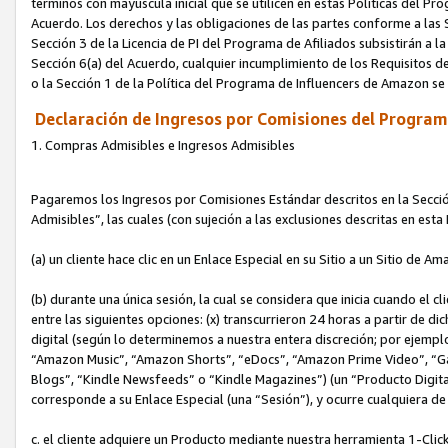
términos con mayúscula inicial que se utilicen en estas Políticas del Pr
Acuerdo. Los derechos y las obligaciones de las partes conforme a las S
Sección 3 de la Licencia de PI del Programa de Afiliados subsistirán a l
Sección 6(a) del Acuerdo, cualquier incumplimiento de los Requisitos de
o la Sección 1 de la Política del Programa de Influencers de Amazon se
Declaración de Ingresos por Comisiones del Programa
1. Compras Admisibles e Ingresos Admisibles
Pagaremos los Ingresos por Comisiones Estándar descritos en la Secció
Admisibles”, las cuales (con sujeción a las exclusiones descritas en est
(a) un cliente hace clic en un Enlace Especial en su Sitio a un Sitio de Am
(b) durante una única sesión, la cual se considera que inicia cuando el c
entre las siguientes opciones: (x) transcurrieron 24 horas a partir de di
digital (según lo determinemos a nuestra entera discreción; por ejem
“Amazon Music”, “Amazon Shorts”, “eDocs”, “Amazon Prime Video”, “G
Blogs”, “Kindle Newsfeeds” o “Kindle Magazines”) (un “Producto Digital”)
corresponde a su Enlace Especial (una “Sesión”), y ocurre cualquiera de 
c. el cliente adquiere un Producto mediante nuestra herramienta 1-Click