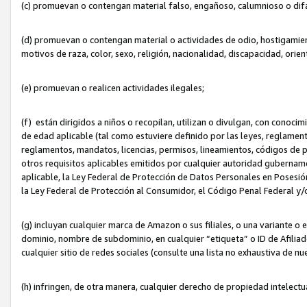
(c) promuevan o contengan material falso, engañoso, calumnioso o dif
(d) promuevan o contengan material o actividades de odio, hostigamient
motivos de raza, color, sexo, religión, nacionalidad, discapacidad, orien
(e) promuevan o realicen actividades ilegales;
(f) están dirigidos a niños o recopilan, utilizan o divulgan, con cono
de edad aplicable (tal como estuviere definido por las leyes, reglament
reglamentos, mandatos, licencias, permisos, lineamientos, códigos de pr
otros requisitos aplicables emitidos por cualquier autoridad gubername
aplicable, la Ley Federal de Protección de Datos Personales en Posesión
la Ley Federal de Protección al Consumidor, el Código Penal Federal y
(g) incluyan cualquier marca de Amazon o sus filiales, o una variante o
dominio, nombre de subdominio, en cualquier “etiqueta” o ID de Afilia
cualquier sitio de redes sociales (consulte una lista no exhaustiva de 
(h) infringen, de otra manera, cualquier derecho de propiedad intelectu