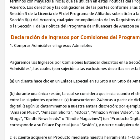
términos con mayúscula inicial que se utilicen en estas Políticas del Pr
Acuerdo. Los derechos y las obligaciones de las partes conforme a las S
Sección 3 de la Licencia de PI del Programa de Afiliados subsistirán a l
Sección 6(a) del Acuerdo, cualquier incumplimiento de los Requisitos de
o la Sección 1 de la Política del Programa de Influencers de Amazon se
Declaración de Ingresos por Comisiones del Programa
1. Compras Admisibles e Ingresos Admisibles
Pagaremos los Ingresos por Comisiones Estándar descritos en la Secció
Admisibles”, las cuales (con sujeción a las exclusiones descritas en est
(a) un cliente hace clic en un Enlace Especial en su Sitio a un Sitio de Am
(b) durante una única sesión, la cual se considera que inicia cuando el c
entre las siguientes opciones: (x) transcurrieron 24 horas a partir de di
digital (según lo determinemos a nuestra entera discreción; por ejem
“Amazon Music”, “Amazon Shorts”, “eDocs”, “Amazon Prime Video”, “G
Blogs”, “Kindle Newsfeeds” o “Kindle Magazines”) (un “Producto Digital”)
corresponde a su Enlace Especial (una “Sesión”), y ocurre cualquiera de 
c. el cliente adquiere un Producto mediante nuestra herramienta 1-Click