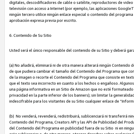
digitales, descodificadores de cable o satélite, reproductores de vide
televisión con acceso a Internet (por ejemplo, las aplicaciones GoogleTV,
ningún tercero utilice ningún enlace especial o contenido del program
aprobación expresa previa por escrito.
6. Contenido de Su Sitio
Usted será el único responsable del contenido de su Sitio y deberá gar
(a) No añadirá, eliminará ni de otra manera alterará ningún Contenido 
de que pudiera cambiar el tamaño del Contenido del Programa que con
de la imagen o recorte el Contenido del Programa que consiste en texto
que el texto sea incorrecto en cuanto a los hechos o engañoso. Alguno
una página informativa en un Sitio de Amazon que no esté formateado c
privacidad en la parte inferior de los banners); sin limitar la generalidad
indescifrable para los visitantes de su Sitio cualquier enlace de “Infor
(b) No venderá, revenderá, redistribuirá, sublicenciará ni transferirá n
Contenido del Programa, Creators API y las API de Publicidad del Product
del Contenido del Programa en publicidad fuera de su Sitio ni en ninguna
exija sublicenciar o, de otra manera, otorgar derechos sobre cualquier