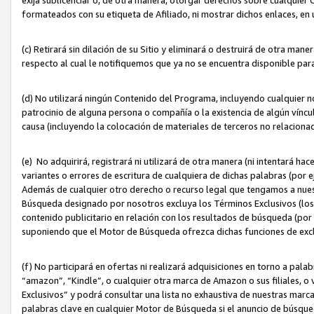
formateados con su etiqueta de Afiliado, ni mostrar dichos enlaces, en u
(c) Retirará sin dilación de su Sitio y eliminará o destruirá de otra m
respecto al cual le notifiquemos que ya no se encuentra disponible par
(d) No utilizará ningún Contenido del Programa, incluyendo cualquier
patrocinio de alguna persona o compañía o la existencia de algún víncul
causa (incluyendo la colocación de materiales de terceros no relacion
(e) No adquirirá, registrará ni utilizará de otra manera (ni intentará h
variantes o errores de escritura de cualquiera de dichas palabras (po
Además de cualquier otro derecho o recurso legal que tengamos a nuest
Búsqueda designado por nosotros excluya los Términos Exclusivos (los c
contenido publicitario en relación con los resultados de búsqueda (por 
suponiendo que el Motor de Búsqueda ofrezca dichas funciones de exc
(f) No participará en ofertas ni realizará adquisiciones en torno a pala
“amazon”, “Kindle”, o cualquier otra marca de Amazon o sus filiales, o 
Exclusivos” y podrá consultar una lista no exhaustiva de nuestras marc
palabras clave en cualquier Motor de Búsqueda si el anuncio de búsqu