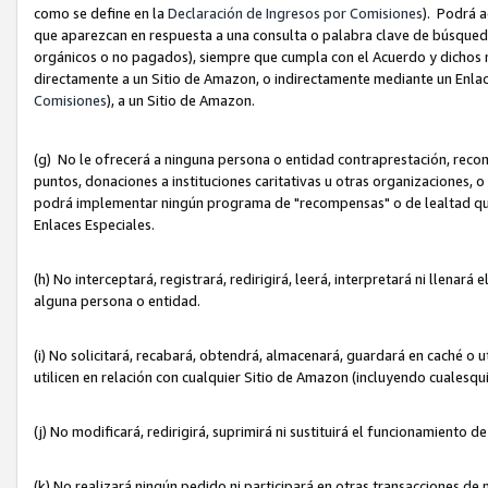
como se define en la
Declaración de Ingresos por Comisiones
). Podrá 
que aparezcan en respuesta a una consulta o palabra clave de búsqueda 
orgánicos o no pagados), siempre que cumpla con el Acuerdo y dichos r
directamente a un Sitio de Amazon, o indirectamente mediante un Enlac
Comisiones
), a un Sitio de Amazon.
(g) No le ofrecerá a ninguna persona o entidad contraprestación, reco
puntos, donaciones a instituciones caritativas u otras organizaciones, o
podrá implementar ningún programa de "recompensas" o de lealtad que i
Enlaces Especiales.
(h) No interceptará, registrará, redirigirá, leerá, interpretará ni llena
alguna persona o entidad.
(i) No solicitará, recabará, obtendrá, almacenará, guardará en caché o 
utilicen en relación con cualquier Sitio de Amazon (incluyendo cualesq
(j) No modificará, redirigirá, suprimirá ni sustituirá el funcionamiento 
(k) No realizará ningún pedido ni participará en otras transacciones de