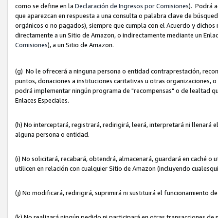
como se define en la
Declaración de Ingresos por Comisiones
). Podrá 
que aparezcan en respuesta a una consulta o palabra clave de búsqueda 
orgánicos o no pagados), siempre que cumpla con el Acuerdo y dichos r
directamente a un Sitio de Amazon, o indirectamente mediante un Enlac
Comisiones
), a un Sitio de Amazon.
(g) No le ofrecerá a ninguna persona o entidad contraprestación, reco
puntos, donaciones a instituciones caritativas u otras organizaciones, o
podrá implementar ningún programa de "recompensas" o de lealtad que i
Enlaces Especiales.
(h) No interceptará, registrará, redirigirá, leerá, interpretará ni llena
alguna persona o entidad.
(i) No solicitará, recabará, obtendrá, almacenará, guardará en caché o 
utilicen en relación con cualquier Sitio de Amazon (incluyendo cualesq
(j) No modificará, redirigirá, suprimirá ni sustituirá el funcionamiento 
(k) No realizará ningún pedido ni participará en otras transacciones de