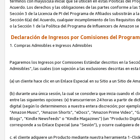
términos con mayúscula inicial que se utilicen en estas Políticas del Pr
Acuerdo. Los derechos y las obligaciones de las partes conforme a las S
Sección 3 de la Licencia de PI del Programa de Afiliados subsistirán a l
Sección 6(a) del Acuerdo, cualquier incumplimiento de los Requisitos de
o la Sección 1 de la Política del Programa de Influencers de Amazon se
Declaración de Ingresos por Comisiones del Programa
1. Compras Admisibles e Ingresos Admisibles
Pagaremos los Ingresos por Comisiones Estándar descritos en la Secció
Admisibles”, las cuales (con sujeción a las exclusiones descritas en est
(a) un cliente hace clic en un Enlace Especial en su Sitio a un Sitio de Am
(b) durante una única sesión, la cual se considera que inicia cuando el c
entre las siguientes opciones: (x) transcurrieron 24 horas a partir de di
digital (según lo determinemos a nuestra entera discreción; por ejem
“Amazon Music”, “Amazon Shorts”, “eDocs”, “Amazon Prime Video”, “G
Blogs”, “Kindle Newsfeeds” o “Kindle Magazines”) (un “Producto Digital”)
corresponde a su Enlace Especial (una “Sesión”), y ocurre cualquiera de 
c. el cliente adquiere un Producto mediante nuestra herramienta 1-Click