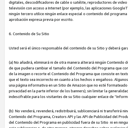
digitales, descodificadores de cable o satélite, reproductores de vide
televisión con acceso a Internet (por ejemplo, las aplicaciones GoogleTV,
ningún tercero utilice ningún enlace especial o contenido del program
aprobación expresa previa por escrito.
6. Contenido de Su Sitio
Usted será el único responsable del contenido de su Sitio y deberá gar
(a) No añadirá, eliminará ni de otra manera alterará ningún Contenido 
de que pudiera cambiar el tamaño del Contenido del Programa que con
de la imagen o recorte el Contenido del Programa que consiste en texto
que el texto sea incorrecto en cuanto a los hechos o engañoso. Alguno
una página informativa en un Sitio de Amazon que no esté formateado c
privacidad en la parte inferior de los banners); sin limitar la generalidad
indescifrable para los visitantes de su Sitio cualquier enlace de “Infor
(b) No venderá, revenderá, redistribuirá, sublicenciará ni transferirá n
Contenido del Programa, Creators API y las API de Publicidad del Product
del Contenido del Programa en publicidad fuera de su Sitio ni en ninguna
exija sublicenciar o, de otra manera, otorgar derechos sobre cualquier