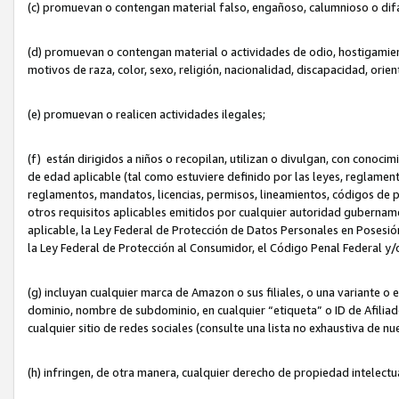
(c) promuevan o contengan material falso, engañoso, calumnioso o dif
(d) promuevan o contengan material o actividades de odio, hostigamient
motivos de raza, color, sexo, religión, nacionalidad, discapacidad, orien
(e) promuevan o realicen actividades ilegales;
(f) están dirigidos a niños o recopilan, utilizan o divulgan, con cono
de edad aplicable (tal como estuviere definido por las leyes, reglament
reglamentos, mandatos, licencias, permisos, lineamientos, códigos de pr
otros requisitos aplicables emitidos por cualquier autoridad gubername
aplicable, la Ley Federal de Protección de Datos Personales en Posesión
la Ley Federal de Protección al Consumidor, el Código Penal Federal y
(g) incluyan cualquier marca de Amazon o sus filiales, o una variante o
dominio, nombre de subdominio, en cualquier “etiqueta” o ID de Afilia
cualquier sitio de redes sociales (consulte una lista no exhaustiva de 
(h) infringen, de otra manera, cualquier derecho de propiedad intelectu