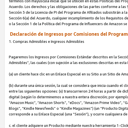
términos con mayúscula inicial que se utilicen en estas Políticas del Pr
Acuerdo. Los derechos y las obligaciones de las partes conforme a las S
Sección 3 de la Licencia de PI del Programa de Afiliados subsistirán a l
Sección 6(a) del Acuerdo, cualquier incumplimiento de los Requisitos de
o la Sección 1 de la Política del Programa de Influencers de Amazon se
Declaración de Ingresos por Comisiones del Programa
1. Compras Admisibles e Ingresos Admisibles
Pagaremos los Ingresos por Comisiones Estándar descritos en la Secció
Admisibles”, las cuales (con sujeción a las exclusiones descritas en est
(a) un cliente hace clic en un Enlace Especial en su Sitio a un Sitio de Am
(b) durante una única sesión, la cual se considera que inicia cuando el c
entre las siguientes opciones: (x) transcurrieron 24 horas a partir de di
digital (según lo determinemos a nuestra entera discreción; por ejem
“Amazon Music”, “Amazon Shorts”, “eDocs”, “Amazon Prime Video”, “G
Blogs”, “Kindle Newsfeeds” o “Kindle Magazines”) (un “Producto Digital”)
corresponde a su Enlace Especial (una “Sesión”), y ocurre cualquiera de 
c. el cliente adquiere un Producto mediante nuestra herramienta 1-Click