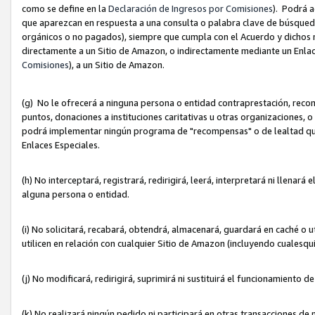
como se define en la
Declaración de Ingresos por Comisiones
). Podrá 
que aparezcan en respuesta a una consulta o palabra clave de búsqueda 
orgánicos o no pagados), siempre que cumpla con el Acuerdo y dichos r
directamente a un Sitio de Amazon, o indirectamente mediante un Enlac
Comisiones
), a un Sitio de Amazon.
(g) No le ofrecerá a ninguna persona o entidad contraprestación, reco
puntos, donaciones a instituciones caritativas u otras organizaciones, o
podrá implementar ningún programa de "recompensas" o de lealtad que i
Enlaces Especiales.
(h) No interceptará, registrará, redirigirá, leerá, interpretará ni llena
alguna persona o entidad.
(i) No solicitará, recabará, obtendrá, almacenará, guardará en caché o 
utilicen en relación con cualquier Sitio de Amazon (incluyendo cualesq
(j) No modificará, redirigirá, suprimirá ni sustituirá el funcionamiento 
(k) No realizará ningún pedido ni participará en otras transacciones de