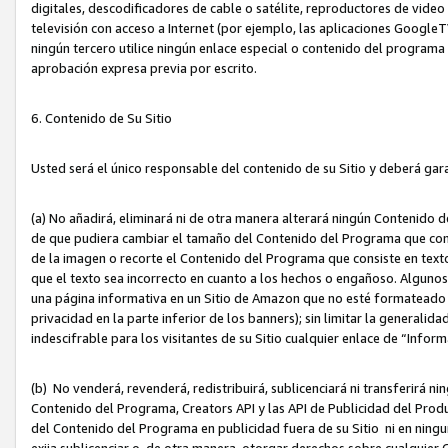
digitales, descodificadores de cable o satélite, reproductores de vide
televisión con acceso a Internet (por ejemplo, las aplicaciones GoogleTV,
ningún tercero utilice ningún enlace especial o contenido del program
aprobación expresa previa por escrito.
6. Contenido de Su Sitio
Usted será el único responsable del contenido de su Sitio y deberá gar
(a) No añadirá, eliminará ni de otra manera alterará ningún Contenido 
de que pudiera cambiar el tamaño del Contenido del Programa que con
de la imagen o recorte el Contenido del Programa que consiste en texto
que el texto sea incorrecto en cuanto a los hechos o engañoso. Alguno
una página informativa en un Sitio de Amazon que no esté formateado c
privacidad en la parte inferior de los banners); sin limitar la generalidad
indescifrable para los visitantes de su Sitio cualquier enlace de “Infor
(b) No venderá, revenderá, redistribuirá, sublicenciará ni transferirá n
Contenido del Programa, Creators API y las API de Publicidad del Product
del Contenido del Programa en publicidad fuera de su Sitio ni en ninguna
exija sublicenciar o, de otra manera, otorgar derechos sobre cualquier