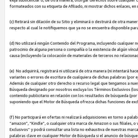
formateados con su etiqueta de Afiliado, ni mostrar dichos enlaces, en u
(c) Retirará sin dilación de su Sitio y eliminará o destruirá de otra m
respecto al cual le notifiquemos que ya no se encuentra disponible par
(d) No utilizará ningún Contenido del Programa, incluyendo cualquier
patrocinio de alguna persona o compañía o la existencia de algún víncul
causa (incluyendo la colocación de materiales de terceros no relacion
(e) No adquirirá, registrará ni utilizará de otra manera (ni intentará h
variantes o errores de escritura de cualquiera de dichas palabras (po
Además de cualquier otro derecho o recurso legal que tengamos a nuest
Búsqueda designado por nosotros excluya los Términos Exclusivos (los c
contenido publicitario en relación con los resultados de búsqueda (por 
suponiendo que el Motor de Búsqueda ofrezca dichas funciones de exc
(f) No participará en ofertas ni realizará adquisiciones en torno a pala
“amazon”, “Kindle”, o cualquier otra marca de Amazon o sus filiales, o 
Exclusivos” y podrá consultar una lista no exhaustiva de nuestras marc
palabras clave en cualquier Motor de Búsqueda si el anuncio de búsqu