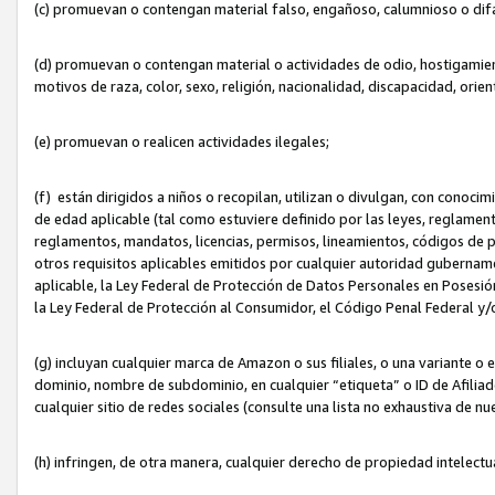
(c) promuevan o contengan material falso, engañoso, calumnioso o dif
(d) promuevan o contengan material o actividades de odio, hostigamient
motivos de raza, color, sexo, religión, nacionalidad, discapacidad, orien
(e) promuevan o realicen actividades ilegales;
(f) están dirigidos a niños o recopilan, utilizan o divulgan, con cono
de edad aplicable (tal como estuviere definido por las leyes, reglament
reglamentos, mandatos, licencias, permisos, lineamientos, códigos de pr
otros requisitos aplicables emitidos por cualquier autoridad gubername
aplicable, la Ley Federal de Protección de Datos Personales en Posesión
la Ley Federal de Protección al Consumidor, el Código Penal Federal y
(g) incluyan cualquier marca de Amazon o sus filiales, o una variante o
dominio, nombre de subdominio, en cualquier “etiqueta” o ID de Afilia
cualquier sitio de redes sociales (consulte una lista no exhaustiva de 
(h) infringen, de otra manera, cualquier derecho de propiedad intelectu